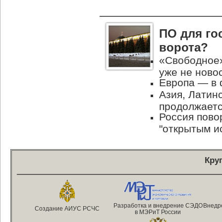
ПО для го
ворота?
«Свободное»
уже не ново
Европа — в 
Азия, Латин
продолжает
Россия пово
"открытым и
Кру
Разработка и внедрение СЭДО
Внедр
Создание АИУС РСЧС
в МЭРиТ России