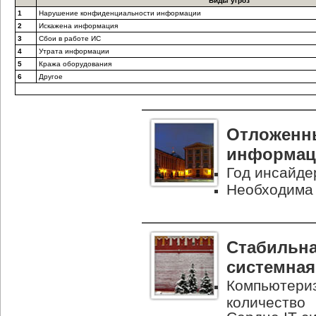
Виды угроз
1
Нарушение конфиденциальности информации
2
Искажена информация
3
Сбои в работе ИС
4
Утрата информации
5
Кража оборудования
6
Другое
Отложенн
информац
Год инсайде
Необходима 
Стабильна
системная
Компьютериз
количество