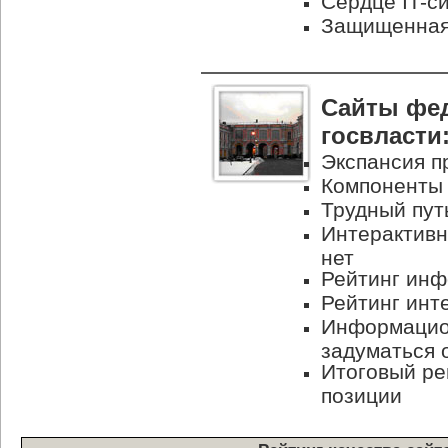
Сердце
IT-с
Защищенная 
Сайты фе
госвласти
Экспансия п
Компоненты
Трудный пут
Интерактивн
нет
Рейтинг ин
Рейтинг инт
Информацион
задуматься 
Итоговый ре
позиции