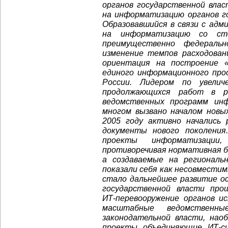
органов государственной вла
на информатизацию органов го
Образовавшийся в связи с ад
на информатизацию со сто
преимущественно федераль
изменение темпов расходован
ориентация на построение «
единого информационного про
России. Лидером по увели
продолжающихся работ в р
ведомственных программ инф
многом вызвано началом нов
2005 году активно начались
документы нового поколения
проекты информатизации
противоречивая нормативная б
а создаваемые на региональ
показали себя как несовмести
стало дальнейшее развитие о
государственной власти пр
ИТ-перевооружение
органов ис
масштабные ведомственн
законодательной власти, нао
проекты объединяющие
ИТ-с