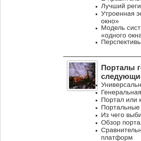
Лучший реги
Утроенная э
окно»
Модель сис
«одного окн
Перспективы
Порталы г
следующий
Универсальн
Генеральная
Портал или 
Портальные 
Из чего выб
Обзор порт
Сравнительн
платформ