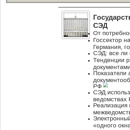
Государст
СЭД
От потребно
Госсектор н
Германия, г
СЭД: все ли
Тенденции р
документам
Показатели 
документооб
РФ
СЭД использ
ведомствах
Реализация 
межведомст
Электронный
«одного окн