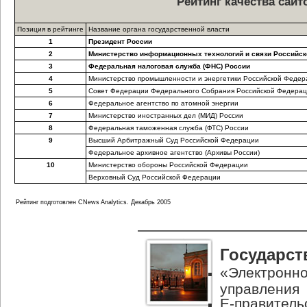
Рейтинг качества сай
Позиция в рейтинге
Название органа государственной власти
1
Президент России
2
Министерство информационных технологий и связи Российс
3
Федеральная налоговая служба (ФНС) России
4
Министерство промышленности и энергетики Российской Федер
5
Совет Федерации Федерального Собрания Российской Федера
6
Федеральное агентство по атомной энергии
7
Министерство иностранных дел (МИД) России
8
Федеральная таможенная служба (ФТС) России
9
Высший Арбитражный Суд Российской Федерации
Федеральное архивное агентство (Архивы России)
10
Министерство обороны Российской Федерации
Верховный Суд Российской Федерации
Рейтинг подготовлен CNews Analytics. Декабрь 2005
Государст
«Электронно
управления
Е-правитель