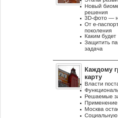
Новый биоме
решения
3D-фото — 
От e-паспор
поколения
Каким будет
Защитить п
задача
Каждому 
карту
Власти пост
Функциональ
Решаемые за
Применение 
Москва оста
Социальную 