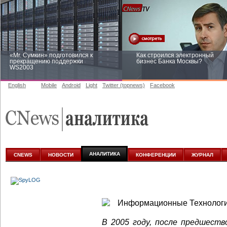
«Mr. Сумкин» подготовился к
Как строился электронный
прекращению поддержки
бизнес Банка Москвы?
WS2003
English
Mobile
Android
Light
Twitter (topnews)
Facebook
Заоблачная оптимизация: как
Рейтинг CNewsInfrastructure 20
Faberlic изменил подход к
приглашаем участвовать
аналитике
АНАЛИТИКА
CNEWS
НОВОСТИ
КОНФЕРЕНЦИИ
ЖУРНАЛ
В 2005 году, после предшест