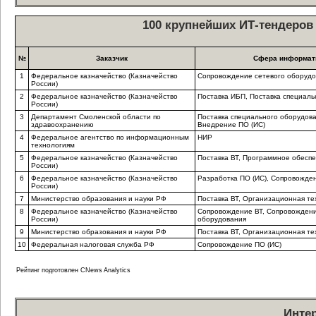
100 крупнейших ИТ-тендеров 
№
Заказчик
Сфера информат
1
Федеральное казначейство (Казначейство
Сопровождение сетевого оборудо
России)
2
Федеральное казначейство (Казначейство
Поставка ИБП, Поставка специаль
России)
3
Департамент Смоленской области по
Поставка специального оборудова
здравоохранению
Внедрение ПО (ИС)
4
Федеральное агентство по информационным
НИР
технологиям
5
Федеральное казначейство (Казначейство
Поставка ВТ, Программное обесп
России)
6
Федеральное казначейство (Казначейство
Разработка ПО (ИС), Сопровожде
России)
7
Министерство образования и науки РФ
Поставка ВТ, Организационная те
8
Федеральное казначейство (Казначейство
Сопровождение ВТ, Сопровождени
России)
оборудования
9
Министерство образования и науки РФ
Поставка ВТ, Организационная те
10
Федеральная налоговая служба РФ
Сопровождение ПО (ИС)
Рейтинг подготовлен CNews Analytics
Инте