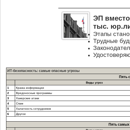
ЭП вместо
тыс. юр.л
Этапы стано
Трудные буд
Законодател
Удостоверяю
ИТ-безопасность: самые опасные угрозы
Пять 
Виды угроз
1
Кража информации
2
Вредоносные программы
3
Хакерские атаки
4
Спам
5
Халатность сотрудников
6
Другое
Пять самых 