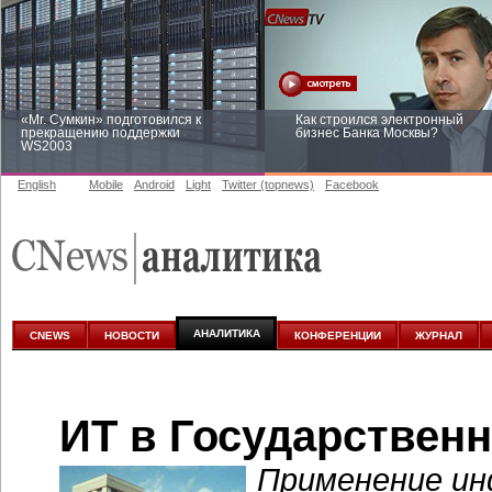
«Mr. Сумкин» подготовился к
Как строился электронный
прекращению поддержки
бизнес Банка Москвы?
WS2003
English
Mobile
Android
Light
Twitter (topnews)
Facebook
Заоблачная оптимизация: как
Рейтинг CNewsInfrastructure 20
Faberlic изменил подход к
приглашаем участвовать
аналитике
АНАЛИТИКА
CNEWS
НОВОСТИ
КОНФЕРЕНЦИИ
ЖУРНАЛ
ИТ в Государствен
Применение ин