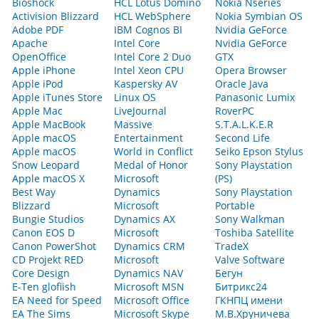
Bioshock
HCL Lotus Domino
Nokia Nseries
Activision Blizzard
HCL WebSphere
Nokia Symbian OS
Adobe PDF
IBM Cognos BI
Nvidia GeForce
Apache
Intel Core
Nvidia GeForce
OpenOffice
Intel Core 2 Duo
GTX
Apple iPhone
Intel Xeon CPU
Opera Browser
Apple iPod
Kaspersky AV
Oracle Java
Apple iTunes Store
Linux OS
Panasonic Lumix
Apple Mac
LiveJournal
RoverPC
Apple MacBook
Massive
S.T.A.L.K.E.R
Apple macOS
Entertainment
Second Life
Apple macOS
World in Conflict
Seiko Epson Stylus
Snow Leopard
Medal of Honor
Sony Playstation
Apple macOS X
Microsoft
(PS)
Best Way
Dynamics
Sony Playstation
Blizzard
Microsoft
Portable
Bungie Studios
Dynamics AX
Sony Walkman
Canon EOS D
Microsoft
Toshiba Satellite
Canon PowerShot
Dynamics CRM
TradeX
CD Projekt RED
Microsoft
Valve Software
Core Design
Dynamics NAV
Бегун
E-Ten glofiish
Microsoft MSN
Битрикс24
EA Need for Speed
Microsoft Office
ГКНПЦ имени
EA The Sims
Microsoft Skype
М.В.Хруничева