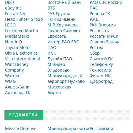
Dixis
Восточный Банк
РАО ЕЭС России
eBay Inc
ВТБ
ПАО
Ferrari NV
ГАЗ Группа
Ренова ГК
HeadHunter Group
ГКНПЦ имени
РЖД
LEGO
М.В.Хруничева
РКК Энергия
Lockheed Martin
Группа Самолет
Роснефть
MediaMarkt
Евросеть
Россети МРСК
NanduQ
Интер РАО ЕЭС
Северо-Запада
Toyota Motor
ПАО
Ростех
Ultra Electronics
ИСК
Сбер
Visa International
Лукойл ПАО
Связной ГК
Walt Disney
М.Видео-
Телефон.Ру
Company
Эльдорадо
Техносила
Warner
Международный
Финам ИК
WMG
аэропорт Пулково
Цифроград
Альфа-Банк
Московская
Арконада ГК
Биржа
ВЕДОМСТВА
Missile Defense
Минэкономразвития
Российской