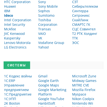
HTC Corporation
Sony
СЗТ
Huawei
Sony Mobile
Сибирьтелеком
IBM
Sophos
Синтерра
Ideco
Sumitomo
Ситроникс
Intel Corporation
Toshiba
СкайЛинк
Intel Security
Corporation
СМАРТС ГК
McAfee
Transas
СЦС Совинтел
JVC Kenwood
VAIO
Т2 РТК Холдинг
Kaspersky
VK
ТТК
Lenovo Motorola
Vodafone Group
ЭОС
LG Electronics
Yahoo!
СИСТЕМЫ
1С Кодекс войны
Gmail
Microsoft Zune
1С:ERP
Google Earth
Midway Games
Управление
Google Maps
MITRE CVE
предприятием
Google Marketing
Mozilla Firefox
1С:Предприятие
Platform
Myspace
1С:УПП
Google YouTube
Nikon Coolpix
2K Boston
HanbitSoft
Nintendo Wii