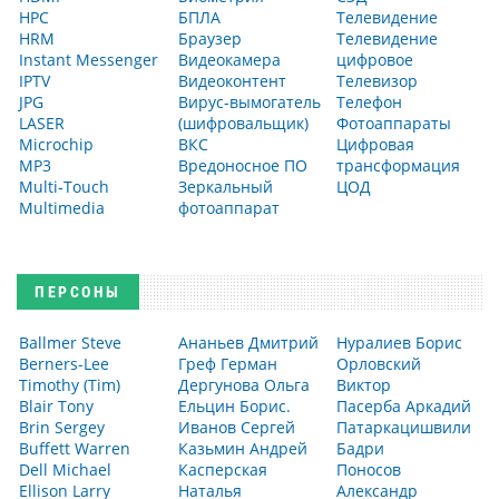
HPC
БПЛА
Телевидение
HRM
Браузер
Телевидение
Instant Messenger
Видеокамера
цифровое
IPTV
Видеоконтент
Телевизор
JPG
Вирус-вымогатель
Телефон
LASER
(шифровальщик)
Фотоаппараты
Microchip
ВКС
Цифровая
MP3
Вредоносное ПО
трансформация
Multi‑Touch
Зеркальный
ЦОД
Multimedia
фотоаппарат
ПЕРСОНЫ
Ballmer Steve
Ананьев Дмитрий
Нуралиев Борис
Berners-Lee
Греф Герман
Орловский
Timothy (Tim)
Дергунова Ольга
Виктор
Blair Tony
Ельцин Борис.
Пасерба Аркадий
Brin Sergey
Иванов Сергей
Патаркацишвили
Buffett Warren
Казьмин Андрей
Бадри
Dell Michael
Касперская
Поносов
Ellison Larry
Наталья
Александр