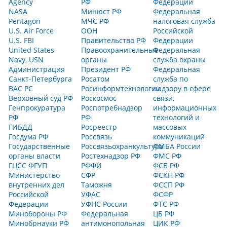
Agency
РФ
Федерации
NASA
Минюст РФ
Федеральная
Pentagon
МЧС РФ
налоговая служба
U.S. Air Force
ООН
Российской
U.S. FBI
Правительство РФ
Федерации
United States
Правоохранительные
Федеральная
Navy, USN
органы
служба охраны
Администрация
Президент РФ
Федеральная
Санкт-Петербурга
Росатом
служба по
ВАС РС
Росинформтехнологии
надзору в сфере
Верховный суд РФ
Роскосмос
связи,
Генпрокуратура
Роспотребнадзор
информационных
РФ
РФ
технологий и
ГИБДД
Росреестр
массовых
Госдума РФ
Россвязь
коммуникаций
Государственные
Россвязьохранкультура
ФМБА России
органы власти
Ростехнадзор РФ
ФМС РФ
ГЦСС ФГУП
РФФИ
ФСБ РФ
Министерство
СФР
ФСКН РФ
внутренних дел
Таможня
ФССП РФ
Российской
УФАС
ФСФР
Федерации
УФНС России
ФТС РФ
Минобороны РФ
Федеральная
ЦБ РФ
Минобрнауки РФ
антимонопольная
ЦИК РФ