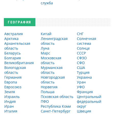
служба
ГЕОГРАФИЯ
Австралия
Китай
СНГ
Арктика
Ленинградская
Солнечная
Архангельская
область
система
область
Луна
Солнце
Беларусь
Марс
СССР
Болгария
Московская
СФЗО
Великобритания
область
СФО
Вологодская
Мурманская
США
область
область
Турция
Германия
Новгородская
Украина
Европа
область
Уран
Евросоюз
Норвегия
УФО
Земля
Польша
Франция
Израиль
Псковская область
Центральный
Индия
ПФО
федеральный
Иран
Республика Коми
округ
Италия
Санкт-Петербург
Швеция