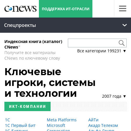
ПОДДЕРЖКА ИТ-ОТРАСЛИ
Спецпроекты
Индексная книга (каталог)
CNews
*
Все категории
199231
▼
Получите все материалы
CNews по ключевому слову
Ключевые
игроки, системы
и технологии
2007 года ▼
ИКТ-КОМПАНИИ
1С
Meta Platforms
АйТи
1С Первый Бит
Microsoft
Акадо Телеком
1С-Битрикс
Corporation
Альфа-Групп