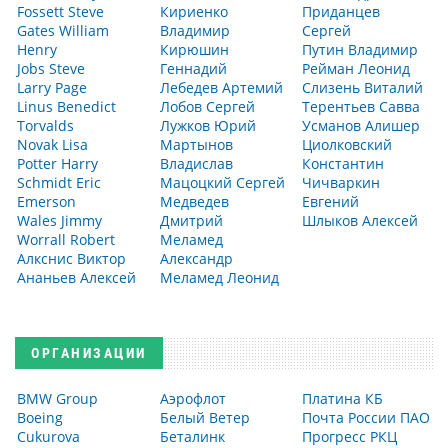
Fossett Steve
Кириенко
Приданцев
Gates William
Владимир
Сергей
Henry
Кирюшин
Путин Владимир
Jobs Steve
Геннадий
Рейман Леонид
Larry Page
Лебедев Артемий
Слизень Виталий
Linus Benedict
Лобов Сергей
Терентьев Савва
Torvalds
Лужков Юрий
Усманов Алишер
Novak Lisa
Мартынов
Циолковский
Potter Harry
Владислав
Константин
Schmidt Eric
Мацоцкий Сергей
Чичваркин
Emerson
Медведев
Евгений
Wales Jimmy
Дмитрий
Шлыков Алексей
Worrall Robert
Меламед
Алкснис Виктор
Александр
Ананьев Алексей
Меламед Леонид
ОРГАНИЗАЦИИ
BMW Group
Аэрофлот
Платина КБ
Boeing
Белый Ветер
Почта России ПАО
Cukurova
Беталинк
Прогресс РКЦ