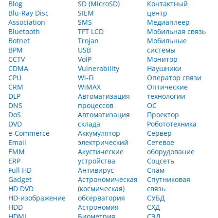
Blog
SD (MicroSD)
Контактный
Blu-Ray Disc
SIEM
центр
Association
SMS
Медиаплеер
Bluetooth
TFT LCD
Мобильная связь
Botnet
Trojan
Мобильные
BPM
USB
системы
CCTV
VoIP
Монитор
CDMA
Vulnerability
Наушники
CPU
Wi-Fi
Оператор связи
CRM
WiMAX
Оптические
DLP
Автоматизация
технологии
DNS
процессов
ОС
DoS
Автоматизация
Проектор
DVD
склада
Робототехника
e-Commerce
Аккумулятор
Сервер
Email
электрический
Сетевое
EMM
Акустические
оборудование
ERP
устройства
Соцсеть
Full HD
Антивирус
Спам
Gadget
Астрономическая
Спутниковая
HD DVD
(космическая)
связь
HD-изображение
обсерватория
СУБД
HDD
Астрономия
СХД
HDMI
Биометрия
СЭД