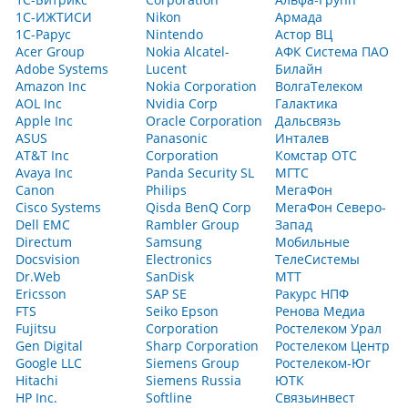
1С-ИЖТИСИ
Nikon
Армада
1С-Рарус
Nintendo
Астор ВЦ
Acer Group
Nokia Alcatel-
АФК Система ПАО
Adobe Systems
Lucent
Билайн
Amazon Inc
Nokia Corporation
ВолгаТелеком
AOL Inc
Nvidia Corp
Галактика
Apple Inc
Oracle Corporation
Дальсвязь
ASUS
Panasonic
Инталев
AT&T Inc
Corporation
Комстар ОТС
Avaya Inc
Panda Security SL
МГТС
Canon
Philips
МегаФон
Cisco Systems
Qisda BenQ Corp
МегаФон Северо-
Dell EMC
Rambler Group
Запад
Directum
Samsung
Мобильные
Docsvision
Electronics
ТелеСистемы
Dr.Web
SanDisk
МТТ
Ericsson
SAP SE
Ракурс НПФ
FTS
Seiko Epson
Ренова Медиа
Fujitsu
Corporation
Ростелеком Урал
Gen Digital
Sharp Corporation
Ростелеком Центр
Google LLC
Siemens Group
Ростелеком-Юг
Hitachi
Siemens Russia
ЮТК
HP Inc.
Softline
Связьинвест