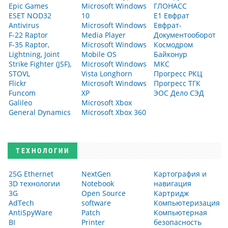
Epic Games
Microsoft Windows
ГЛОНАСС
ESET NOD32
10
Е1 Евфрат
Antivirus
Microsoft Windows
Евфрат-
F-22 Raptor
Media Player
Документооборот
F-35 Raptor,
Microsoft Windows
Космодром
Lightning, Joint
Mobile OS
Байконур
Strike Fighter (JSF),
Microsoft Windows
МКС
STOVL
Vista Longhorn
Прогресс РКЦ
Flickr
Microsoft Windows
Прогресс ТГК
Funcom
XP
ЭОС Дело СЭД
Galileo
Microsoft Xbox
General Dynamics
Microsoft Xbox 360
ТЕХНОЛОГИИ
25G Ethernet
NextGen
Картография и
3D технологии
Notebook
навигация
3G
Open Source
Картридж
AdTech
software
Компьютеризация
AntiSpyWare
Patch
Компьютерная
BI
Printer
безопасность