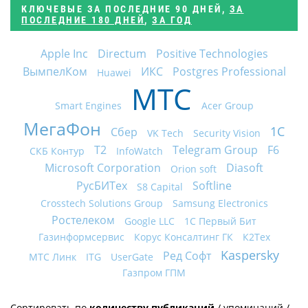
КЛЮЧЕВЫЕ
ЗА ПОСЛЕДНИЕ 90 ДНЕЙ
,
ЗА
ПОСЛЕДНИЕ 180 ДНЕЙ
,
ЗА ГОД
Apple Inc
Directum
Positive Technologies
ВымпелКом
ИКС
Postgres Professional
Huawei
МТС
Smart Engines
Acer Group
МегаФон
1С
Сбер
VK Tech
Security Vision
Т2
Telegram Group
F6
СКБ Контур
InfoWatch
Microsoft Corporation
Diasoft
Orion soft
РусБИТех
Softline
S8 Capital
Crosstech Solutions Group
Samsung Electronics
Ростелеком
Google LLC
1С Первый Бит
Газинформсервис
Корус Консалтинг ГК
К2Тех
Kaspersky
Ред Софт
МТС Линк
ITG
UserGate
Газпром ГПМ
Сортировать по
количеству публикаций
/
упоминаний
/