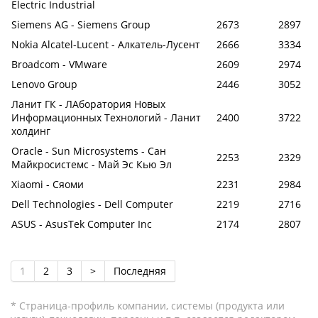
Electric Industrial
Siemens AG - Siemens Group
2673
2897
Nokia Alcatel-Lucent - Алкатель-Лусент
2666
3334
Broadcom - VMware
2609
2974
Lenovo Group
2446
3052
Ланит ГК - ЛАборатория Новых
Информационных Технологий - Ланит
2400
3722
холдинг
Oracle - Sun Microsystems - Сан
2253
2329
Майкросистемс - Май Эс Кью Эл
Xiaomi - Сяоми
2231
2984
Dell Technologies - Dell Computer
2219
2716
ASUS - AsusTek Computer Inc
2174
2807
1
2
3
>
Последняя
* Страница-профиль компании, системы (продукта или