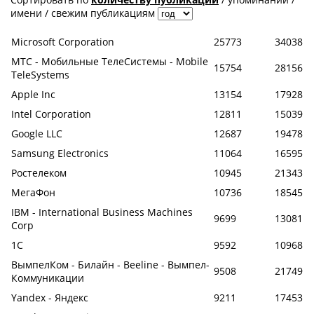
имени
/
свежим публикациям
Microsoft Corporation
25773
34038
МТС - Мобильные ТелеСистемы - Mobile
15754
28156
TeleSystems
Apple Inc
13154
17928
Intel Corporation
12811
15039
Google LLC
12687
19478
Samsung Electronics
11064
16595
Ростелеком
10945
21343
МегаФон
10736
18545
IBM - International Business Machines
9699
13081
Corp
1С
9592
10968
ВымпелКом - Билайн - Beeline - Вымпел-
9508
21749
Коммуникации
Yandex - Яндекс
9211
17453