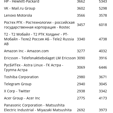
HP - Hewlett-Packard
3662
5343
VK - Mail.ru Group
3602
5298
Lenovo Motorola
3566
3578
Ростех РГК - Ростехнологии - российская
3457
6018
государственная корпорация - Rostec
Т2 - Т2 Мобайл - Т2 РТК Холдинг - РТ-
Мобайл - Теле2 Россия АБ - Tele2 Russia
3340
4738
AB
Amazon Inc - Amazon.com
3277
4032
Ericsson - Telefonaktiebolaget LM Ericsson
3090
3916
РусБИТех - Astra Linux - ГК Астра -
3069
6446
Группа Астра
Toshiba Corporation
2980
3671
Telegram Group
2940
3045
X Corp - Twitter
2938
3342
Acer Group - Acer Inc
2775
4173
Panasonic Corporation - Matsushita
Electric Industrial - Miyazaki Matsushita
2692
3973