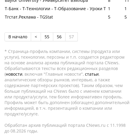
Baylor University - Университет Бэйлора
8
11
Т-Банк - Т-Технологии - Т-Образование - Уроки Т
1
1
Тгстат.Реклама - TGStat
5
5
В начало
<
55
56
57
* Страница-профиль компании, системы (продукта или
услуги), технологии, персоны и т.п. создается редактором
на основе анализа архива публикаций портала CNews.
Обрабатываются тексты всех редакционных разделов
(
новости
, включая "Главные новости",
статьи
,
аналитические обзоры рынков, интервью, а также
содержание партнёрских проектов). Таким образом, чем
больше публикаций на CNews было с именем компании
или продукта/услуги, тем более информативен профиль.
Профиль может быть дополнен (обогащен) дополнительной
информацией, в т.ч. презентацией о компании или
продукте/услуге.
Обработан архив публикаций портала CNews.ru c 11.1998
до 08.2026 годы.