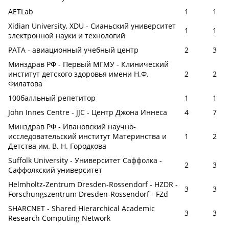
AETLab
1
1
Xidian University, XDU - Сианьский университет
1
1
электронной науки и технологий
РАТА - авиационный учебный центр
2
3
Минздрав РФ - Первый МГМУ - Клинический
институт детского здоровья имени Н.Ф.
2
2
Филатова
100балльный репетитор
1
1
John Innes Centre - JJC - Центр Джона Иннеса
4
7
Минздрав РФ - Ивановский научно-
исследовательский институт Материнства и
1
2
Детства им. В. Н. Городкова
Suffolk University - Университет Саффолка -
2
3
Саффолкский университет
Helmholtz-Zentrum Dresden-Rossendorf - HZDR -
3
3
Forschungszentrum Dresden-Rossendorf - FZd
SHARCNET - Shared Hierarchical Academic
3
3
Research Computing Network