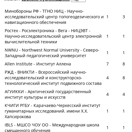
Минобороны РФ - ТГНО НИЦ - Научно-
исследовательский центр топогеодезического и
1
3
навигационного обеспечения
Ростех - Росэлектроника - Вега - НИЦЭВТ -
Научно-исследовательский центр электронной
1
1
вычислительной техники
NWNU - Northwest Normal University - Северо-
1
1
Западный педагогический университет
Allen Institute - Институт Аллена
7
8
РЖД - ВНИКТИ - Всероссийский научно-
исследовательский и конструкторско-
4
8
технологический институт подвижного состава
АГУИККИ - Арктический государственный
4
4
институт культуры и искусств
КЧИГИ РГБУ - Карачаево-Черкесский институт
гуманитарных исследований. имени Х.Х.
1
1
Хапсирокова
IBLS - МШСО ЧОУ ОО - Международная школа
1
1
смешанного обучения