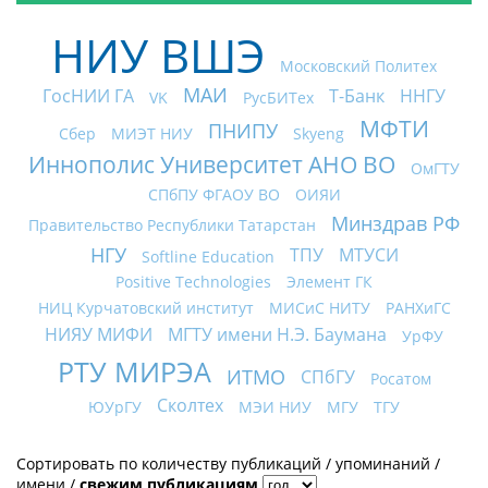
НИУ ВШЭ
Московский Политех
МАИ
ГосНИИ ГА
Т-Банк
ННГУ
VK
РусБИТех
МФТИ
ПНИПУ
Сбер
МИЭТ НИУ
Skyeng
Иннополис Университет АНО ВО
ОмГТУ
СПбПУ ФГАОУ ВО
ОИЯИ
Минздрав РФ
Правительство Республики Татарстан
НГУ
ТПУ
МТУСИ
Softline Education
Positive Technologies
Элемент ГК
НИЦ Курчатовский институт
МИСиС НИТУ
РАНХиГС
НИЯУ МИФИ
МГТУ имени Н.Э. Баумана
УрФУ
РТУ МИРЭА
ИТМО
СПбГУ
Росатом
Сколтех
ЮУрГУ
МЭИ НИУ
МГУ
ТГУ
Сортировать по
количеству публикаций
/
упоминаний
/
имени
/
свежим публикациям