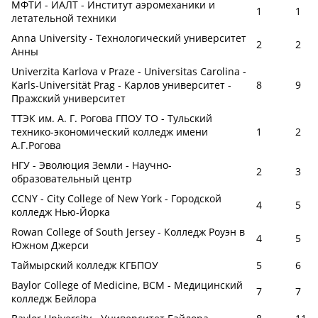
МФТИ - ИАЛТ - Институт аэромеханики и
1
1
летательной техники
Anna University - Технологический университет
2
2
Анны
Univerzita Karlova v Praze - Universitas Carolina -
Karls-Universität Prag - Карлов университет -
8
9
Пражский университет
ТТЭК им. А. Г. Рогова ГПОУ ТО - Тульский
технико-экономический колледж имени
1
2
А.Г.Рогова
НГУ - Эволюция Земли - Научно-
2
3
образовательный центр
CCNY - City College of New York - Городской
4
5
колледж Нью-Йорка
Rowan College of South Jersey - Колледж Роуэн в
4
5
Южном Джерси
Таймырский колледж КГБПОУ
5
6
Baylor College of Medicine, BCM - Медицинский
7
7
колледж Бейлора