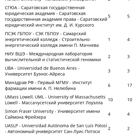
СГЮА - Саратовская государственная
юридическая академия - Саратовская
5
5
государственная академия права - Саратовский
юридический институт им. Д. И. Курского
ПСЭК ГБПОУ - СЭК ГБПОУ - Самарский
энергетический колледж - Строительно-
1
4
энергетический колледж имени П. Мачнева
НИУ ВШЭ - Международная лаборатория
2
3
вычислительной и статистической геномики
UBA - Universidad de Buenos Aires -
3
3
Университет Буэнос-Айреса
Минздрав РФ - Первый МГМУ - Институт
6
17
фармации имени А. П. Нелюбина
UMass Lowell, UML - University of Massachusetts
10
10
Lowell - Массачусетский университет Лоуэлла
Simon Fraser University - Университет имени
4
4
Саймона Фрейзера
UASLP - Universidad Autónoma de San Luis Potosí
2
2
- Автономный университет Сан-Луис-Потоси