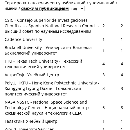
Сортировать по
количеству публикаций
/
упоминаний
/
имени
/
свежим публикациям
CSIC - Consejo Superior de Investigaciones
Científicas - Spanish National Research Council -
2
2
Высший совет по научным исследованиям
Cadence University
1
1
Bucknell University - Университет Бакнелла -
1
1
Бакнеллский университет
TTU - Texas Tech University - Техасский
4
4
технологический университет
АстроСофт Учебный Центр
3
4
PolyU, HKPU - Hong Kong Polytechnic University -
Xianggang Ligong Daxue - Гонконгский
3
3
политехнический университет
NASA NSSTC - National Space Science and
Technology Center - Национальный центр
6
8
космической науки и технологии США
Галактика Учебный центр
1
1
World University Services
1
1