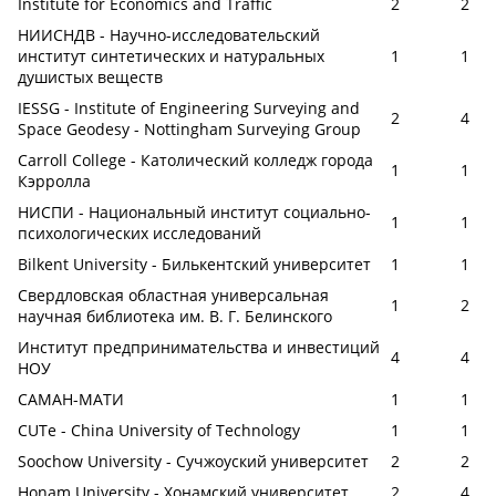
Institute for Economics and Traffic
2
2
НИИСНДВ - Научно-исследовательский
институт синтетических и натуральных
1
1
душистых веществ
IESSG - Institute of Engineering Surveying and
2
4
Space Geodesy - Nottingham Surveying Group
Carroll College - Католический колледж города
1
1
Кэрролла
НИСПИ - Национальный институт социально-
1
1
психологических исследований
Bilkent University - Билькентский университет
1
1
Свердловская областная универсальная
1
2
научная библиотека им. В. Г. Белинского
Институт предпринимательства и инвестиций
4
4
НОУ
САМАН-МАТИ
1
1
CUTe - China University of Technology
1
1
Soochow University - Сучжоуский университет
2
2
Honam University - Хонамский университет
2
4