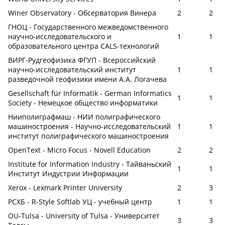
Winer Observatory - Обсерватория Винера
2
2
ГНОЦ - Государственного межведомственного
научно-исследовательского и
1
1
образовательного центра CALS-технологий
ВИРГ-Рудгеофизика ФГУП - Всероссийский
научно-исследовательский институт
1
1
разведочной геофизики имени А.А. Логачева
Gesellschaft für Informatik - German Informatics
1
1
Society - Немецкое общество информатики
Нииполиграфмаш - НИИ полиграфического
машиностроения - Научно-исследовательский
1
1
институт полиграфического машиностроения
OpenText - Micro Focus - Novell Education
2
2
Institute for Information Industry - Тайваньский
1
1
Институт Индустрии Информации
Xerox - Lexmark Printer University
2
3
РСХБ - R-Style Softlab УЦ - учебный центр
1
1
OU-Tulsa - University of Tulsa - Университет
3
3