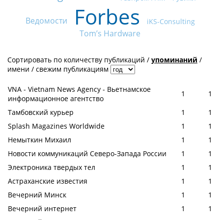
Forbes
Ведомости
iKS-Consulting
Tom’s Hardware
Сортировать по
количеству публикаций
/
упоминаний
/
имени
/
свежим публикациям
VNA - Vietnam News Agency - Вьетнамское
1
1
информационное агентство
Тамбовский курьер
1
1
Splash Magazines Worldwide
1
1
Немыткин Михаил
1
1
Новости коммуникаций Северо-Запада России
1
1
Электроника твердых тел
1
1
Астраханские известия
1
1
Вечерний Минск
1
1
Вечерний интернет
1
1