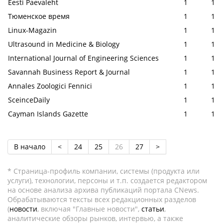
Eesti Paevaleht
1
1
Тюменское время
1
1
Linux-Magazin
1
1
Ultrasound in Medicine & Biology
1
1
International Journal of Engineering Sciences
1
1
Savannah Business Report & Journal
1
1
Annales Zoologici Fennici
1
1
SceinceDaily
1
1
Cayman Islands Gazette
1
1
В начало
<
24
25
26
27
>
* Страница-профиль компании, системы (продукта или
услуги), технологии, персоны и т.п. создается редактором
на основе анализа архива публикаций портала CNews.
Обрабатываются тексты всех редакционных разделов
(
новости
, включая "Главные новости",
статьи
,
аналитические обзоры рынков, интервью, а также