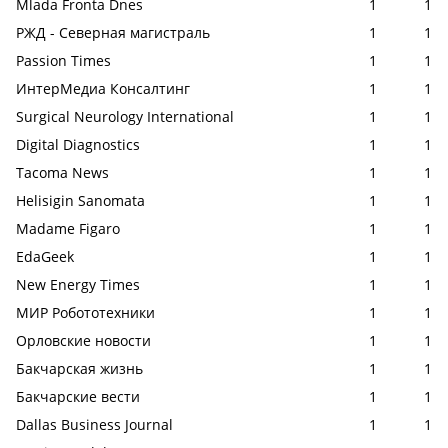
Mlada Fronta Dnes
1
1
РЖД - Северная магистраль
1
1
Passion Times
1
1
ИнтерМедиа Консалтинг
1
1
Surgical Neurology International
1
1
Digital Diagnostics
1
1
Tacoma News
1
1
Helisigin Sanomata
1
1
Madame Figaro
1
1
EdaGeek
1
1
New Energy Times
1
1
МИР Робототехники
1
1
Орловские новости
1
1
Бакчарская жизнь
1
1
Бакчарские вести
1
1
Dallas Business Journal
1
1