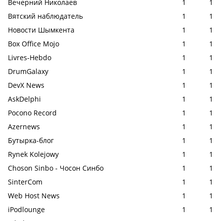
Вечерний Николаев
1
1
Вятский наблюдатель
1
1
Новости Шымкента
1
1
Box Office Mojo
1
1
Livres-Hebdo
1
1
DrumGalaxy
1
1
DevX News
1
1
AskDelphi
1
1
Pocono Record
1
1
Azernews
1
1
Бутырка-блог
1
1
Rynek Kolejowy
1
1
Choson Sinbo - Чосон Синбо
1
1
SinterCom
1
1
Web Host News
1
1
iPodlounge
1
1