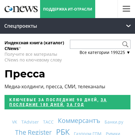
ПОДДЕРЖКА ИТ-ОТРАСЛИ
Спецпроекты
Индексная книга (каталог)
CNews
*
Все категории
199225
▼
Получите все материалы
CNews по ключевому слову
Пресса
Медиа-холдинги, пресса, СМИ, телеканалы
КЛЮЧЕВЫЕ
ЗА ПОСЛЕДНИЕ 90 ДНЕЙ
,
ЗА
ПОСЛЕДНИЕ 180 ДНЕЙ
,
ЗА ГОД
Коммерсантъ
VK
TAdviser
ТАСС
Банки.ру
РБК
The Register
Газпром ГПМ
Рувики