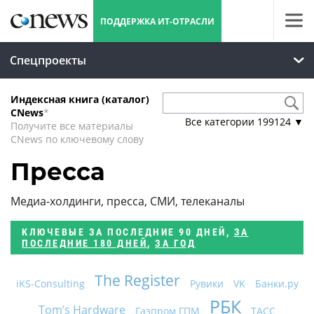
ПОДДЕРЖКА ИТ-ОТРАСЛИ
Спецпроекты
Индексная книга (каталог)
CNews
*
Все категории
199124
▼
Получите все материалы
CNews по ключевому слову
Пресса
Медиа-холдинги, пресса, СМИ, телеканалы
КЛЮЧЕВЫЕ
ЗА ПОСЛЕДНИЕ 90 ДНЕЙ
,
ЗА
ПОСЛЕДНИЕ 180 ДНЕЙ
,
ЗА ГОД
The Register
iKS-Consulting
Рувики
VK
Банки.ру
РБК
Tom’s Hardware
Газпром ГПМ
ТАСС