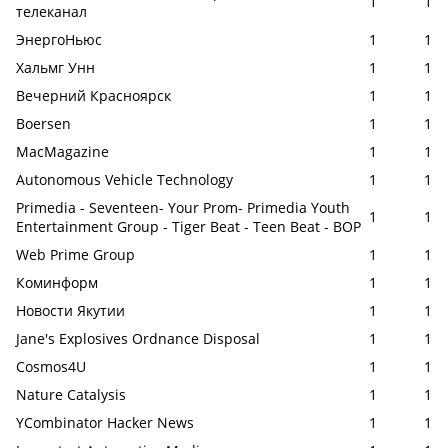
1
1
телеканал
ЭнергоНьюс
1
1
Хальмг Унн
1
1
Вечерний Красноярск
1
1
Boersen
1
1
MacMagazine
1
1
Autonomous Vehicle Technology
1
1
Primedia - Seventeen- Your Prom- Primedia Youth
1
1
Entertainment Group - Tiger Beat - Teen Beat - BOP
Web Prime Group
1
1
Коминформ
1
1
Новости Якутии
1
1
Jane's Explosives Ordnance Disposal
1
1
Cosmos4U
1
1
Nature Catalysis
1
1
YCombinator Hacker News
1
1