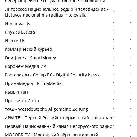
Северокорейское государственное телевидение
Литовское национальное радио и телевидение -
1
1
Lietuvos nacionalinis radijas ir televizija
Nonlinearity
1
1
Physics Letters
1
1
Ислам ТВ
1
1
Коммерческий курьер
1
1
Dow Jones - SmartMoney
1
1
Воронеж-Медиа ИА
1
1
Ростелеком - Сόлар ГК - Digital Security News
1
1
ПримаМедиа - PrimaMedia
1
1
Кызыл Тан
1
1
Протвино-Инфо
1
1
WAZ - Westdeutsche Allgemeine Zeitung
1
1
АРМ ТВ - Первый Российско-Армянский телеканал
1
1
Первый Национальный канал Белорусского радио
1
1
MOSOBR.TV - Московский образовательный