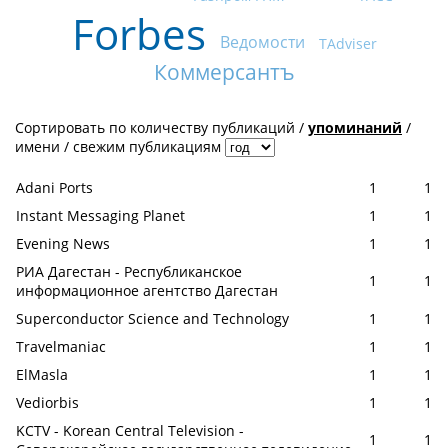
Forbes
Ведомости
TAdviser
Коммерсантъ
Сортировать по
количеству публикаций
/
упоминаний
/
имени
/
свежим публикациям
Adani Ports
1
1
Instant Messaging Planet
1
1
Evening News
1
1
РИА Дагестан - Республиканское
1
1
информационное агентство Дагестан
Superconductor Science and Technology
1
1
Travelmaniac
1
1
ElMasla
1
1
Vediorbis
1
1
KCTV - Korean Central Television -
1
1