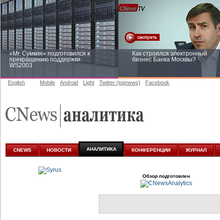
«Mr. Сумкин» подготовился к
Как строился электронный
прекращению поддержки
бизнес Банка Москвы?
WS2003
English
Mobile
Android
Light
Twitter (topnews)
Facebook
Заоблачная оптимизация: как
Рейтинг CNewsInfrastructure 20
Faberlic изменил подход к
приглашаем участвовать
аналитике
АНАЛИТИКА
CNEWS
НОВОСТИ
КОНФЕРЕНЦИИ
ЖУРНАЛ
Обзор подготовлен