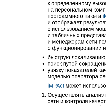
к определенному вызо
на персональном комп
программного пакета
i
и отображает результ
с использованием мощ
и табличных представ
и менеджерам сети по
о функционировании и 
быструю локализацию 
поиск путей сокращен
увязку показателей ка
моделью оператора св
iMPAct
может использо
Осуществлять анализ 
сети и контроля качес