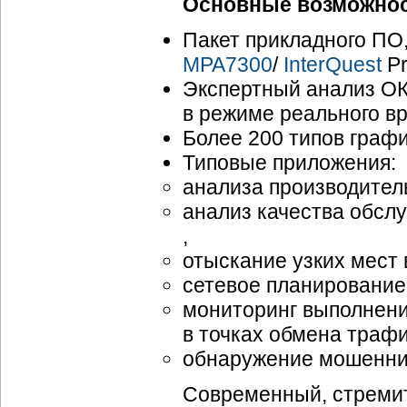
Основные возможнос
Пакет прикладного ПО
МРА7300
/
InterQuest
Pr
Экспертный анализ ОК
в режиме реального в
Более 200 типов графи
Типовые приложения:
анализа производител
анализ качества обсл
,
отыскание узких мест 
сетевое планирование
мониторинг выполнени
в точках обмена траф
обнаружение мошеннич
Современный, стреми