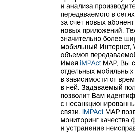
и анализа производит
передаваемого в сетя
за счет новых абонент
новых приложений. Те
значительно более шир
мобильный Интернет, W
объемов передаваемой
Имея
iMPAct
MAP, Вы с
отдельных мобильных 
в зависимости от врем
в ней. Задаваемый по
позволит Вам идентиф
с несанкционированны
связи.
iMPAct
MAP позв
мониторинг качества 
и устранение неисправ