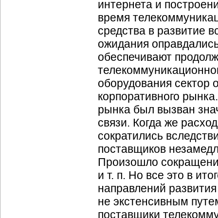
интернета и построен
время телекоммуникац
средства в развитие 
ожидания оправдались,
обеспечивают продолж
телекоммуникационног
оборудования сектор 
корпоративного рынка.
рынка был вызван зна
связи. Когда же расхо
сократились вследств
поставщиков незамедл
Произошло сокращение
и т. п. Но все это в 
направлений развития
не экстенсивным путем
поставщики телекомму