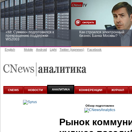
«Mr. Сумкин» подготовился к
Как строился электронный
прекращению поддержки
бизнес Банка Москвы?
WS2003
English
Mobile
Android
Light
Twitter (topnews)
Facebook
Заоблачная оптимизация: как
Рейтинг CNewsInfrastructure 20
Faberlic изменил подход к
приглашаем участвовать
аналитике
АНАЛИТИКА
CNEWS
НОВОСТИ
КОНФЕРЕНЦИИ
ЖУРНАЛ
Обзор подготовлен
Рынок коммуни