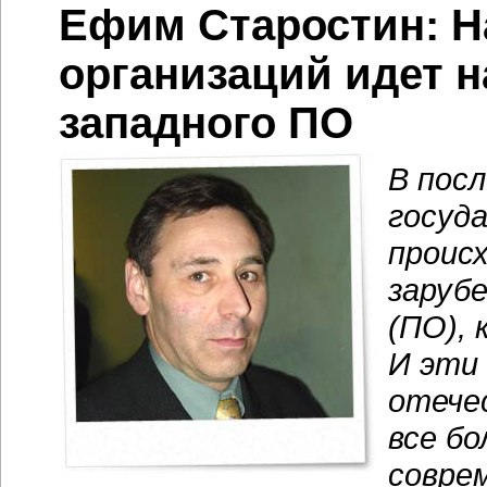
Ефим Старостин: Н
организаций идет 
западного ПО
В посл
госуд
проис
заруб
(ПО), 
И эти 
отече
все б
совре