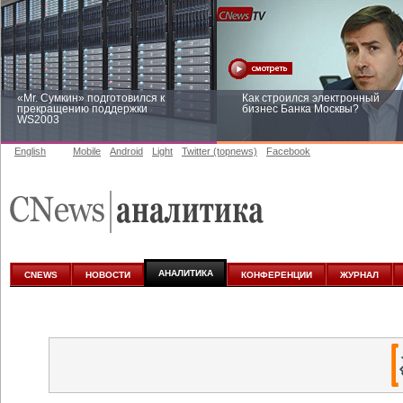
«Mr. Сумкин» подготовился к
Как строился электронный
прекращению поддержки
бизнес Банка Москвы?
WS2003
English
Mobile
Android
Light
Twitter (topnews)
Facebook
Заоблачная оптимизация: как
Рейтинг CNewsInfrastructure 20
Faberlic изменил подход к
приглашаем участвовать
аналитике
АНАЛИТИКА
CNEWS
НОВОСТИ
КОНФЕРЕНЦИИ
ЖУРНАЛ