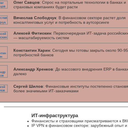
Олег Савцов
: Спрос на портальные технологии в банках и
страховых компаниях будет расти
Вячеслав Слободчук
: В финансовом секторе растет доля
консалтинговых услуг и потребность в аутсорсинге
Алексей Фитискин
: Первоочередная ИТ-задача российски
— масштабируемость систем
Константин Харин
: Сегодня мы готовы закрыть около 90-9
потребностей банков
Александр Хренков
: До массового внедрения ERP в банка
далеко
Сергей Шилов
: Финансовые институты постепенно становя
более значимыми ИТ-заказчиками
ИТ-инфраструктура
Финансисты и страховщики присматриваются к ВК
IP VPN в финансовом секторе: зарубежный опыт и