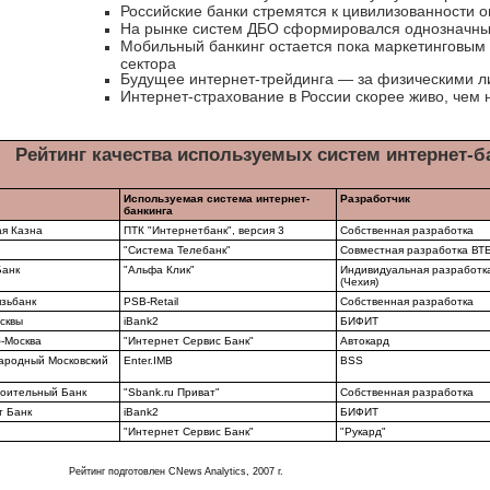
Российские банки стремятся к цивилизованности о
На рынке систем ДБО сформировался однозначны
Мобильный банкинг остается пока маркетинговым
сектора
Будущее интернет-трейдинга — за физическими 
Интернет-страхование в России скорее живо, чем 
Рейтинг качества используемых систем интернет-б
Используемая система интернет-
Разработчик
банкинга
я Казна
ПТК "Интернетбанк", версия 3
Собственная разработка
"Система Телебанк"
Совместная разработка ВТБ
Банк
"Альфа Клик"
Индивидуальная разработк
(Чехия)
зьбанк
PSB-Retail
Собственная разработка
сквы
iBank2
БИФИТ
-Москва
"Интернет Сервис Банк"
Автокард
ародный Московский
Enter.IMB
BSS
оительный Банк
"Sbank.ru Приват"
Собственная разработка
т Банк
iBank2
БИФИТ
"Интернет Сервис Банк"
"Рукард"
Рейтинг подготовлен CNews Analytics, 2007 г.