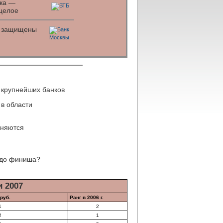
нка —
 целое
ки защищены
 крупнейших банков
 в области
еняются
 до финиша?
 2007
руб.
Ранг в 2006 г.
1
2
2
1