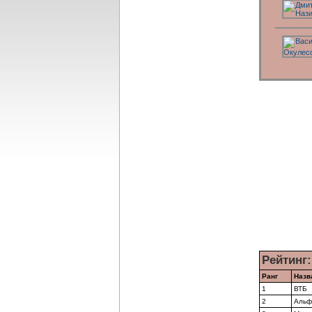
Рейтинг
Ранг
Назв
1
ВТБ
2
Альф