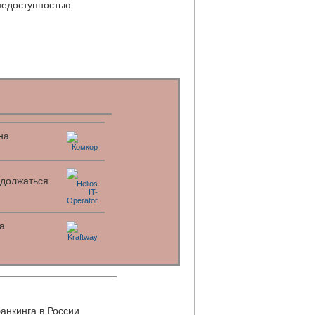
недоступностью
на
одолжаться
а
банкинга в России