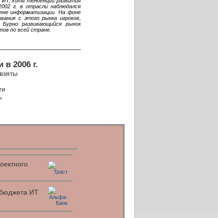
 ИТ, хотя тенденции развития
002 г. в отрасли наблюдался
олне информатизации. На фоне
вания с этого рынка игроков,
 Бурно развивающийся рынок
ов по всей стране.
в 2006 г.
 взяты
ти
ь
оектного
я бюджета ИТ