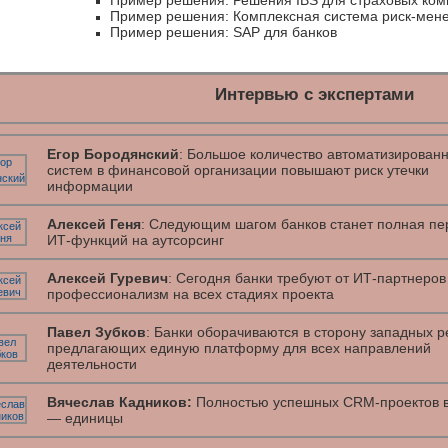
Пример решения: Решения IBS для страховых ко
Пример решения: Комплексная система риск-мен
Пример решения: SAP для банков
Интервью с экспертами
Егор Бородянский
: Большое количество автоматизирован
систем в финансовой организации повышают риск утечки
информации
Алексей Геня
: Следующим шагом банков станет полная пе
ИТ-функций на аутсорсинг
Алексей Гуревич
: Сегодня банки требуют от ИТ-партнеров
профессионализм на всех стадиях проекта
Павел Зубков
: Банки оборачиваются в сторону западных 
предлагающих единую платформу для всех направлений
деятельности
Вячеслав Кадников:
Полностью успешных CRM-проектов в
— единицы