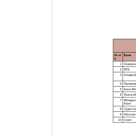
№ п/
Банк
п
1
Северна
2
ВТБ
3
Альфа-
4
Промсвя
5
Банк Мо
6
Уралсиб
7
Междун
Банк
8
Судостр
9
Абсолю
10
Союз