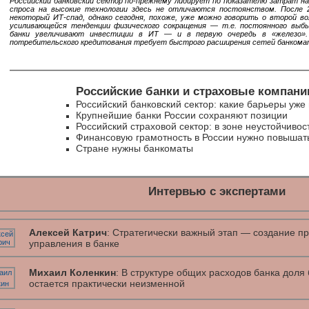
Российский банковский сектор по-прежнему лидирует по показателю затрат на
спроса на высокие технологии здесь не отличаются постоянством. После 2
некоторый ИТ-спад, однако сегодня, похоже, уже можно говорить о второй в
усиливающейся тенденции физического сокращения — т.е. постоянного выбы
банки увеличивают инвестиции в ИТ — и в первую очередь в «железо».
потребительского кредитования требует быстрого расширения сетей банкомат
Российские банки и страховые компании 
Российский банковский сектор: какие барьеры уже
Крупнейшие банки России сохраняют позиции
Российский страховой сектор: в зоне неустойчивос
Финансовую грамотность в России нужно повышат
Стране нужны банкоматы
Интервью с экспертами
Алексей Катрич
: Стратегически важный этап — создание пр
управления в банке
Михаил Коленкин
: В структуре общих расходов банка дол
остается практически неизменной