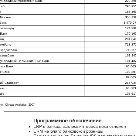
ународный Московский Банк
229 39
сиб
294 95
4
165 46
 Москвы
355 13
банк
3 470 9
окоммерц
124 99
Банк
179 16
анк
281 84
ромбанк
713 27
скредитбанк
71 267
связьбанк
161 34
ународный Промышленный Банк
101 48
лют Банк
65 605
с-Банк
102 85
т
87 065
кий Стандарт
216 03
анк
60 683
арс
103 61
лен CNews Analytics, 2007
Программное обеспечение
ERP в банках: всплеск интереса пока отложен
CRM на благо банковской розницы