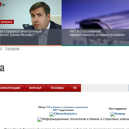
ак строился электронный
ИКТ в страховании:
изнес Банка Москвы?
эффективность в новых условиях
s)
Facebook
ейтинг CNewsInfrastructure 2015:
Информационная безопасность
риглашаем участвовать
бизнеса и госструктур: развитие в
новых условиях
ОНФЕРЕНЦИИ
ЖУРНАЛ
ТЕХНИКА
ТВ
Обзор "
ИТ в банках и страховых компаниях
При поддержке
2007
" подготовлен