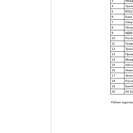
3
Межд
4
Урал
5
ВТБ2
6
Банк
7
Сбер
8
Петр
9
МДМ-
10
Росб
11
Газп
12
Тран
13
Пром
14
Межд
15
Абсо
16
Номо
17
Зени
18
Русс
19
Бинб
20
АК Б
Рейтинг подготов