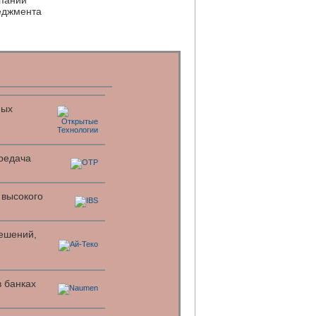
мпаний
еджмента
ных
редача
 высокого
решений,
 банках