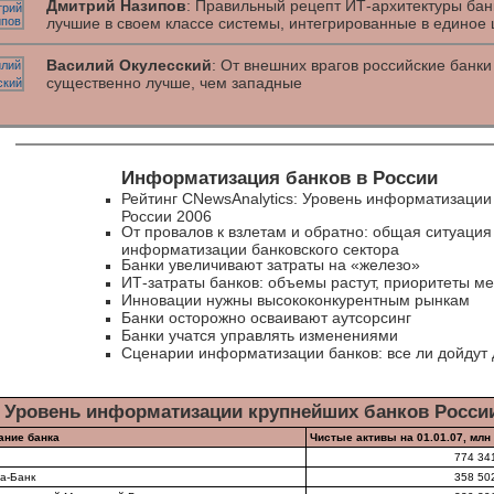
Дмитрий Назипов
: Правильный рецепт ИТ-архитектуры ба
лучшие в своем классе системы, интегрированные в единое
Василий Окулесский
: От внешних врагов российские бан
существенно лучше, чем западные
Информатизация банков в России
Рейтинг CNewsAnalytics: Уровень информатизации
России 2006
От провалов к взлетам и обратно: общая ситуация
информатизации банковского сектора
Банки увеличивают затраты на «железо»
ИТ-затраты банков: объемы растут, приоритеты м
Инновации нужны высококонкурентным рынкам
Банки осторожно осваивают аутсорсинг
Банки учатся управлять изменениями
Сценарии информатизации банков: все ли дойдут
: Уровень информатизации крупнейших банков России
ание банка
Чистые активы на 01.01.07, млн 
774 34
а-Банк
358 50