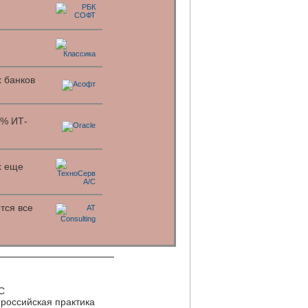
х банков
5% ИТ-
х еще
тся все
С
 российская практика