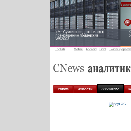
«Mr. Сумкин» подготовился к
К
прекращению поддержки
б
WS2003
English
Mobile
Android
Light
Twitter (topnew
Заоблачная оптимизация: как
Р
Faberlic изменил подход к
п
аналитике
АНАЛИТИКА
CNEWS
НОВОСТИ
К