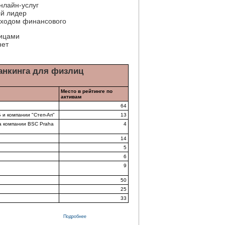
нлайн-услуг
й лидер
 ходом финансового
лицами
нет
анкинга для физлиц
Место в рейтинге по
активам
64
 и компании "Степ-Ап"
13
а компании BSC Praha
4
14
5
6
9
50
25
33
Подробнее