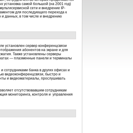
ых установка самой большой (на 2001 год)
мультисервисной сети и внедрение IP-
аментом для последующего перехода к
 и данных, в том числе и внедрению
зле установлен сервер конференцсвязи
тображения абонентов на экране и для
сжатия. Также установлены серверы
мнатах — плазменные панели и терминалы
и сотрудниками банка в других офисах и
щью видеоконференцсвязи, быстро и
енты и видеоматериалы, прослушивать
озволяет отсутствовавшим сотрудникам
ция мониторинга, контроля и управления