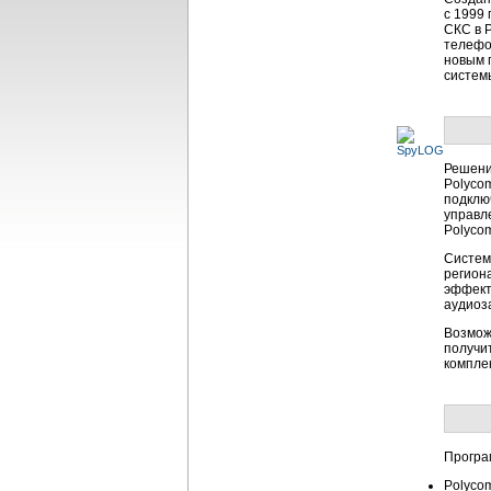
с 1999 
СКС в 
телефо
новым 
систем
Решени
Polyco
подклю
управл
Polyco
Систем
регион
эффект
аудиоз
Возмож
получи
компле
Програ
Polyco