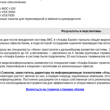
тное обеспечение:
m MGC+100
m VSX 5000
m VSX7000
нные панели для переговорной и кабинета руководителя
Результаты и перспективы
ые дни после внедрения системы ВКС в «Альфа-Банке» прошла общая видеок
альных офисов банка, в ходе которой сотрудники оценили преимущества испо
сразу же специалисты «Крок» приступили к дальнейшему развитию системы. З
ло расширено до 34, а московских — увеличено на 4. Кроме групповых терми
ах «Альфа-Банка» в систему были подключены 20 настольных терминалов сот
я видеоконференцсвязь применяется специалистами «Альфа-Банка» практи
ров, переговоров и общении с коллегами из региональных офисов.
 Соколов, заместитель директора по информационным технологиям «Ал
 ежегодно растет, многие из них, в первую очередь зарубежные компании, го
онференцсвязи. Постоянно расширяется и наша собственная сеть региональ
ится необходимым инструментом для эффективного и оперативного управле
Вернуться на главную страницу обзора