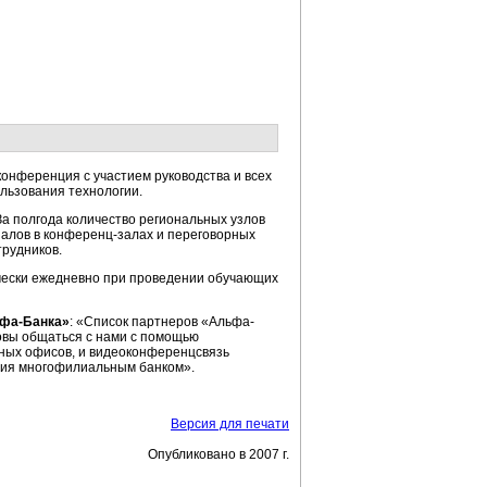
онференция с участием руководства и всех
льзования технологии.
а полгода количество региональных узлов
налов в конференц-залах и переговорных
рудников.
чески ежедневно при проведении обучающих
ьфа-Банка»
: «Список партнеров «Альфа-
товы общаться с нами с помощью
ных офисов, и видеоконференцсвязь
ния многофилиальным банком».
Версия для печати
Опубликовано в 2007 г.