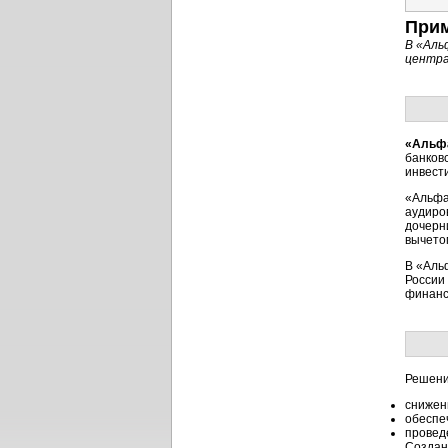
Прим
В «Аль
центра
«Альф
банков
инвест
«Альфа
аудиро
дочерн
вычетом
В «Аль
России
финанс
Решени
снижен
обеспе
провед
Создан