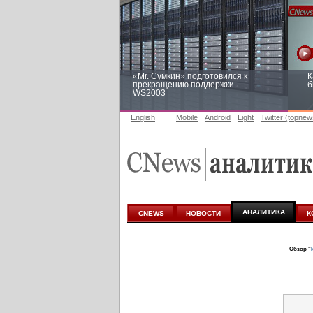
«Mr. Сумкин» подготовился к
К
прекращению поддержки
б
WS2003
English
Mobile
Android
Light
Twitter (topnew
Заоблачная оптимизация: как
Р
Faberlic изменил подход к
п
аналитике
АНАЛИТИКА
CNEWS
НОВОСТИ
К
Обзор "