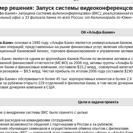
ер решения: Запуск системы видеоконференцсв
фа-Банке» запущена система видеоконференцсвязи (ВКС), реализованная 
льный офис и 33 филиала банка по всей России: от Калининграда до Южно-
Об «Альфа-Банке»
а-Банк»
основан в 1990 году. «Альфа-Банк» является универсальным банко
ских операций, представленных на рынке финансовых услуг, включая обслужи
иционный банковский бизнес, торговое финансирование и управление актива
-Банк» является одним из крупнейших банков России по величине активов и 
ванной финансовой отчетности (МСФО) за 2006 год, активы группы «Альфа-Б
ие банки и финансовые компании, составили $15,2 млрд., совокупный капита
 резервов — $9,5 млрд. Чистая прибыль по итогам 2006 года составила $190,3
фа-Банке» обслуживается более 45 тыс. корпоративных клиентов и более 2,4 
 и за рубежом открыто 229 отделений и филиалов банка, в том числе дочерни
овая дочерняя компания в США.
Цели и задачи проекта
е о внедрении системы ВКС было принято с целью:
ия расходов на командировки сотрудников;
чения возможности общения с партнерами в России и за рубежом;
ения обучающих семинаров и осуществления обмена опытом с филиалами.
ие системы ВКС — очередной этап совместной работы «Крок» и «Альфа-Банк