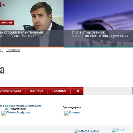
ак строился электронный
ИКТ в страховании:
изнес Банка Москвы?
эффективность в новых условиях
s)
Facebook
ейтинг CNewsInfrastructure 2015:
Информационная безопасность
риглашаем участвовать
бизнеса и госструктур: развитие в
новых условиях
ОНФЕРЕНЦИИ
ЖУРНАЛ
ТЕХНИКА
ТВ
ИТ в банках и страховых компаниях
При поддержке
2007
" подготовлен