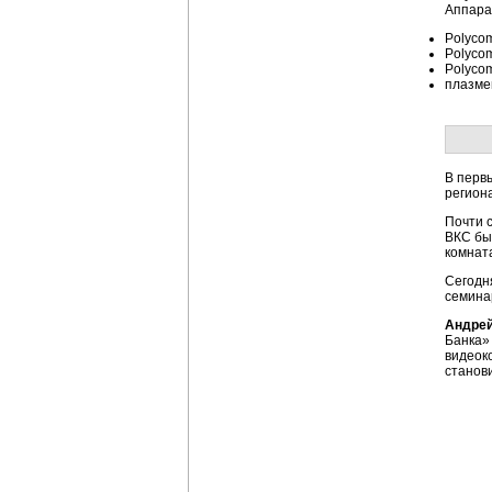
Аппара
Polyco
Polyco
Polyco
плазме
В перв
регион
Почти 
ВКС бы
комнат
Сегодн
семина
Андрей
Банка»
видеок
станов