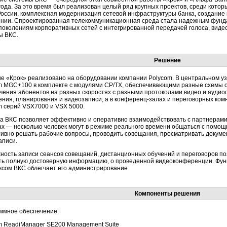
года. За это время был реализован целый ряд крупных проектов, среди котор
России, комплексная модернизация сетевой инфраструктуры банка, создание 
нии. Спроектированная телекоммуникационная среда стала надежным фунд
поколениям корпоративных сетей с интегрированной передачей голоса, видео
ы ВКС.
Решение
е «Крок» реализовано на оборудовании компании Polycom. В центральном у
m MGC+100 в комплекте с модулями CP/TX, обеспечивающими разные схемы о
чения абонентов на разных скоростях с разными протоколами видео и аудио
ения, планирования и видеозаписи, а в конференц-залах и переговорных ко
m серий VSX7000 и VSX 5000.
а ВКС позволяет эффективно и оперативно взаимодействовать с партнерами 
ах — несколько человек могут в режиме реального времени общаться с помо
ивно решать рабочие вопросы, проводить совещания, просматривать докум
аписи.
ность записи сеансов совещаний, дистанционных обучений и переговоров п
ть полную достоверную информацию, о проведенной видеоконференции. Функ
ксом ВКС облегчает его администрирование.
Компоненты решения
ммное обеспечение:
m ReadiManager SE200 Management Suite