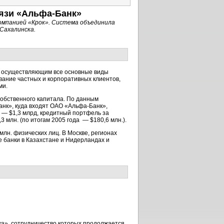
язи «Альфа-Банк»
компанией «Крок». Система объединила
Сахалинска.
м, осуществляющим все основные виды
вание частных и корпоративных клиентов,
ми.
собственного капитала. По данным
анк», куда входят ОАО «Альфа-Банк»,
л — $1,3 млрд, кредитный портфель за
 млн. (по итогам 2005 года — $180,6 млн.).
млн. физических лиц. В Москве, регионах
е банки в Казахстане и Нидерландах и
а», сотрудничество которых продолжается