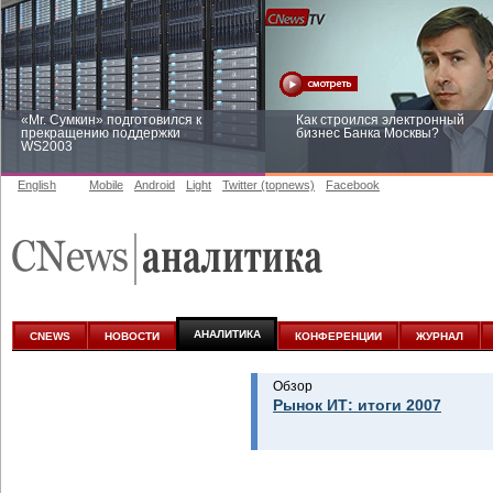
«Mr. Сумкин» подготовился к
Как строился электронный
прекращению поддержки
бизнес Банка Москвы?
WS2003
English
Mobile
Android
Light
Twitter (topnews)
Facebook
Заоблачная оптимизация: как
Рейтинг CNewsInfrastructure 20
Faberlic изменил подход к
приглашаем участвовать
аналитике
АНАЛИТИКА
CNEWS
НОВОСТИ
КОНФЕРЕНЦИИ
ЖУРНАЛ
Обзор
Рынок ИТ: итоги 2007