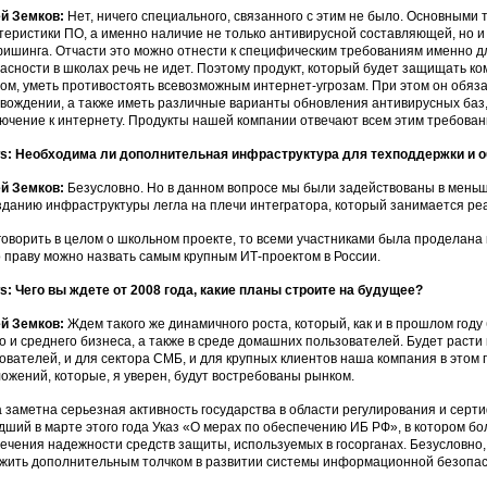
ей Земков:
Нет, ничего специального, связанного с этим не было. Основным
теристики ПО, а именно наличие не только антивирусной составляющей, но 
ишинга. Отчасти это можно отнести к специфическим требованиям именно для 
асности в школах речь не идет. Поэтому продукт, который будет защищать к
ом, уметь противостоять всевозможным интернет-угрозам. При этом он обяза
вождении, а также иметь различные варианты обновления антивирусных баз, 
ючение к интернету. Продукты нашей компании отвечают всем этим требован
: Необходима ли дополнительная инфраструктура для техподдержки и об
ей Земков:
Безусловно. Но в данном вопросе мы были задействованы в меньше
зданию инфраструктуры легла на плечи интегратора, который занимается реа
говорить в целом о школьном проекте, то всеми участниками была проделана
о праву можно назвать самым крупным ИТ-проектом в России.
: Чего вы ждете от 2008 года, какие планы строите на будущее?
ей Земков:
Ждем такого же динамичного роста, который, как и в прошлом году
о и среднего бизнеса, а также в среде домашних пользователей. Будет раст
ователей, и для сектора СМБ, и для крупных клиентов наша компания в этом 
ожений, которые, я уверен, будут востребованы рынком.
 заметна серьезная активность государства в области регулирования и серт
ший в марте этого года Указ «О мерах по обеспечению ИБ РФ», в котором б
ечения надежности средств защиты, используемых в госорганах. Безусловно
жить дополнительным толчком в развитии системы информационной безопасн