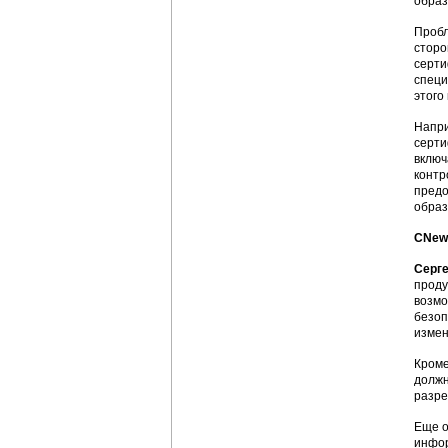
образ
Пробл
сторо
серти
специ
этого
Напри
серти
включ
контр
предо
образ
CNews
Серг
проду
возмо
безоп
измен
Кроме
должн
разре
Еще о
инфор