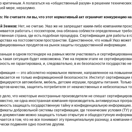
о критичным. А полагаться на «общественный разум» в решении технических 
ей мере, неразумно.
: Не считаете ли вы, что этот нормативный акт ограничит конкуренцию на
ей Земков:
Нет, не считаю. Указ же не запрещает каким-либо компаниям про
ивается работать с госсектором, она обязана соблюсти определенные требова
твенная страна, где есть подобная процедура. Сертификация для работы в го
арствах на постсоветском пространстве. Единственное, что новый Указ может 
фицированных продуктов на рынок защиты государственной информации.
раньше в одном гостендере на равных могли участвовать и сертифицированн
ь такая ситуация будет невозможна. Уже на первом этапе не сертифицирова
ность не гарантирована, и, следовательно, в их безопасности государство не
фикация — это абсолютно нормальное явление, направленное на повышение 
 касается не только информационной безопасности. Институт сертификации п
фицируются автомобили, мебель, детские игрушки, продукты питания. Тольк
артов качества, защитить потребителя от некачественных и небезопасных то
е дело, что некоторые иностранные производители не спешат сертифициров
звестно, ни одна иностранная компания-производитель антивирусных прогр
жность защищать государственную тайну и конфиденциальную информацию.
фикаты добровольной системы сертификации, где технические условия (ТУ) 
и документами можно защищать только открытую и общедоступную информац
чается в том, что не все понимают эту принципиальную разницу, а компании-
чески подменяя одно понятие другим.