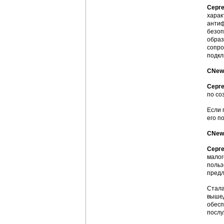
Серг
харак
антиф
безоп
образ
сопро
подкл
CNews
Серг
по со
Если 
его п
CNews
Серг
малог
польз
предл
Стала
вышед
обесп
послу