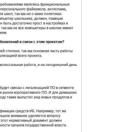
и требованиями являлись функциональные
и персонального файервола, антиспама,
школ, так как ни о каких политиках
омпьютер школьника, должен, главным
н быть достаточно прост в настройках и
так как не все компьютеры в школах имеют
иям.
новлений в связи с этим проектом?
й степени, так как основная часть работы
лизацией всего проекта.
 колоссальная работа, и на сегодняшний день
 будет связан с легализацией ПО в сегменте
и и рынок корпоративного ПО. И для домашних
году также выпустит ряд новых продуктов и
ификации средств ИБ. Например, тот же
ольшое внимание уделяется вопросу
, этот нормативный документ должен
ости органов государственной власти.