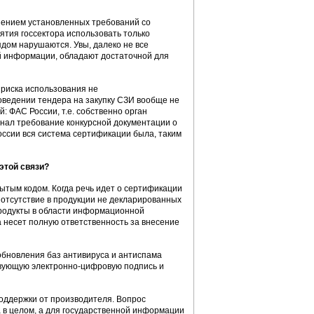
лнением установленных требований со
ятия госсектора использовать только
дом нарушаются. Увы, далеко не все
й информации, обладают достаточной для
 риска использования не
оведении тендера на закупку СЗИ вообще не
: ФАС России, т.е. собственно орган
нал требование конкурсной документации о
оссии вся система сертификации была, таким
этой связи?
рытым кодом. Когда речь идет о сертификации
 отсутствие в продукции не декларированных
продукты в области информационной
 несет полную ответственность за внесение
 обновления баз антивируса и антиспама
твующую электронно-цифровую подпись и
оддержки от производителя. Вопрос
в целом, а для государственной информации