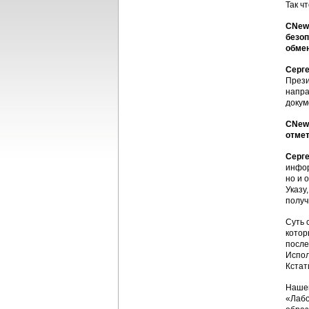
Так ч
CNews
безо
обме
Серг
Прези
напра
докум
CNews
отмет
Серг
инфор
но и 
Указу
получ
Суть 
котор
после
Испол
Кстат
Нашей
«Лабо