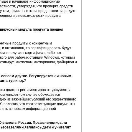
дальше и начинают информационную
стности, утверждая, что проверка средств
 тем, причины отказа предоставить продукт
ренности в невозможности продукта
тивирусный модуль продукта прошел
ретные продукты с конкретным
с, и антишпион, то сертифицировать будут
ом и получает сертификат, либо нет.
кого для рабочих станций Windows, который
нтивирус, антиспам, антифишинг, файервол и
 совсем другое. Регулируется ли новым
гнатур и т.д.?
екты должны регламентировать документы
ждом конкретном случае обсуждается
одно из важнейших условий его эффективного
 Я полагаю, что соответствующие документы
уделять вопросам информационной
О в школы России. Предъявлялись ли
льзователями являлись дети и учителя?