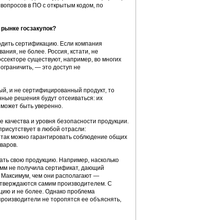
вопросов в ПО с открытым кодом, по
 рынке госзакупок?
ходить сертификацию. Если компания
ния, не более. Россия, кстати, не
ссекторе существуют, например, во многих
ограничить, — это доступ не
ый, и не сертифицированный продукт, то
нные решения будут отсеиваться: их
 может быть уверенно.
качества и уровня безопасности продукции.
рисутствует в любой отрасли:
о так можно гарантировать соблюдение общих
варов.
ать свою продукцию. Например, насколько
амм не получила сертификат, дающий
 Максимум, чем они располагают —
утверждаются самим производителем. С
ию и не более. Однако проблема
производители не торопятся ее объяснять,