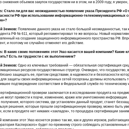
то снижения объемов закупок государством ни в этом, ни в 2009 году, я уверен, 
: Стало ли для вас неожиданностью появление указа Президента РФ «О
пасности РФ при использовании информационно-телекоммуникационных 
на»?
ей Земков:
Появление данного указа не стало большой неожиданностью, так ка
дента РФ № 611, который регламентировал те же вопросы. Новый нормативн
вленный на создание защищенного информационного пространства РФ. Впро
ент, и поэтому не случайно отменяет его действие.
: В каких своих положениях этот Указ касается вашей компании? Какие 
ить? Есть ли трудности с их выполнением?
ей Земков:
Одно из ключевых требований — обязательная сертификация сре
мационных ресурсов государственных структур. Очевидно, что государство, 
обязано защищать ее, притом средствами, в надежности и безопасности кото
, для защиты своих информационных сетей госорганы должны использовать 
ившее подтверждение соответствия в Федеральной службе по техническому и
сертификационной проверки заключается в исследовании продукта на предме
ые могут привести к порче, изменению, краже или уничтожению информации. 
 получения, которого система, где установлен данный продукт, станет безз
ьзуя решения, которые прошли сертификационную проверку, можно быть уве
и, если в продукте нет никаких «закладок», то процедура сертификации зани
 компании этот Указ коснется ровно так же, как и других игроков, работающи
ратория Касперского» будет по-прежнему строго соблюдать установленные 