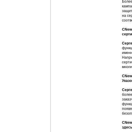
Более
кампа
защит
на се
соотв
CNews
серти
Серг
функц
именн
Напри
серти
многи
CNews
Указо
Серг
более
заказ
функц
появя
безоп
CNews
здесь