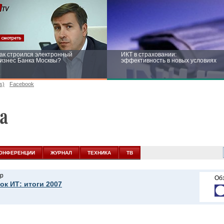
ак строился электронный
ИКТ в страховании:
изнес Банка Москвы?
эффективность в новых условиях
s)
Facebook
ейтинг CNewsInfrastructure 2015:
Информационная безопасность
риглашаем участвовать
бизнеса и госструктур: развитие в
новых условиях
ОНФЕРЕНЦИИ
ЖУРНАЛ
ТЕХНИКА
ТВ
р
Об
ок ИТ: итоги 2007