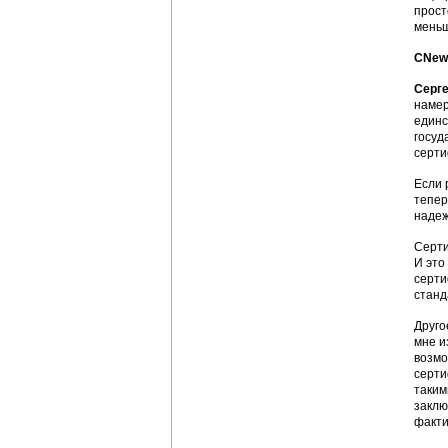
прост
меньш
CNews
Серг
намер
единс
госуд
серти
Если 
тепер
надеж
Серти
И это
серти
станд
Друго
мне и
возмо
серти
таким
заклю
факти