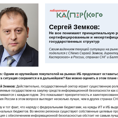
Сергей Земков:
Не все понимают принципиальную р
сертифицированным и несертифиц
государственных структур
Своим видением текущей ситуации на рын
поделился с CNews Сергей Земков, директ
Касперского» в России, странах СНГ и Балт
: Одним из крупнейших покупателей на рынках ИБ продолжает оставаться
та ситуация сохранится и в дальнейшем? Как можно оценить в этом плане
ей Земков:
Действительно, государственный сектор играет существенную роль
яемые государством на закупку средств информационной безопасности как с
чиваются с каждым годом. Это показывает приоритетность и заинтересованно
ия России в этом вопросе выглядит несколько лучше, чем в других странах СН
у и тот факт, что наряду с федеральными бюджетами, на нужды ИТ и ИБ выд
нальных бюджетов. Во многих регионах существуют собственные целевые про
ция с обеспечением информационной безопасностью обстоит не самым лучши