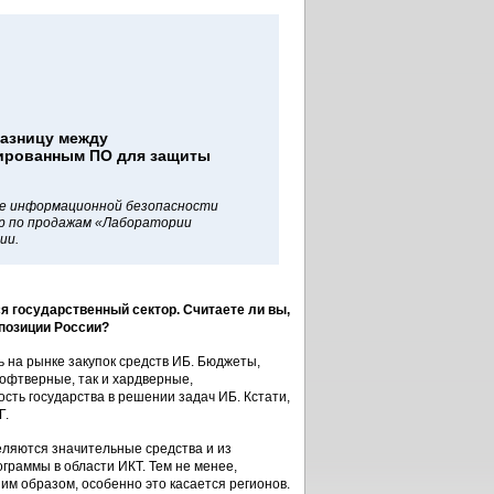
азницу между
ированным ПО для защиты
ке информационной безопасности
ор по продажам «Лаборатории
ии.
 государственный сектор. Считаете ли вы,
 позиции России?
 на рынке закупок средств ИБ. Бюджеты,
офтверные, так и хардверные,
сть государства в решении задач ИБ. Кстати,
Г.
еляются значительные средства и из
граммы в области ИКТ. Тем не менее,
м образом, особенно это касается регионов.