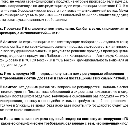
 того, не желая сертифицировать продукт, некоторые производители идут 
нию, направленную на дискредитацию идеи сертификации защитного ПО. В ча
ы — лишь бюрократическая мера, а то и вовсе — антирыночный метод. Между
ртификацию могут быть разными — от банальной лени производителя до уве
етствовать установленным требованиям.
: Продукты ИБ становятся комплексными. Как быть если, к примеру, ан
фикацию, а антишпионский — нет?
ей Земков:
На сертификацию в соответствующие лаборатории отдаются конк
ионалом. Если на сертификацию заявлен продукт, в котором есть и антивиру
о всю эту функциональность. В результате решение проходит проверку целик
мер, в одном из продуктов «Лаборатории Касперского» — Антивирус Касперс
фицирован и в ФСТЭК России, и в ФСБ России, функциональность включала а
е другие модули.
: Иметь продукт ИБ — одно, а получать к нему регулярные обновления —
м требования к сетям доставки и самим поставщикам этих самых патчей, си
ей Земков:
Нет, данным указом эти вопросы не регулируются. Подобные асп
 низкого уровня. Пока же тема обновлений и их доставки пользователю в ка
чиком и поставщиком отдельно. Регулярные обновления баз продукта — это 
ионирования, поэтому вопрос, действительно, требует скорейшего решения.
тся уже в ближайшее время. Указ ясно дает понять, что государство будет 
асности много внимания.
: Ваша компания выиграла крупный тендер на поставку антивирусного П
 какие-то специфические требования, связанные с тем, что конечными по