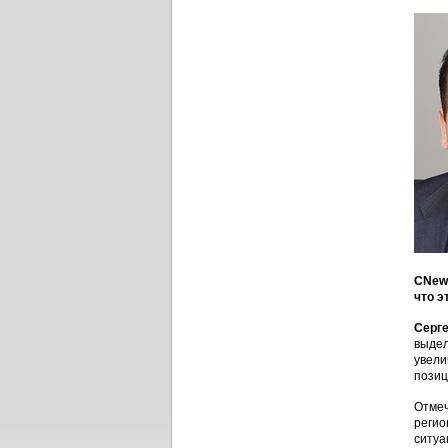
CNews
что э
Серг
выдел
увели
позиц
Отмеч
регио
ситуа