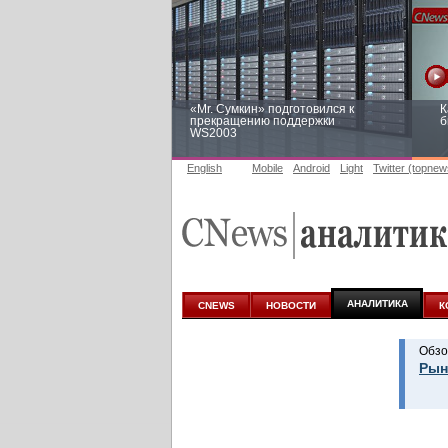
«Mr. Сумкин» подготовился к
К
прекращению поддержки
б
WS2003
English
Mobile
Android
Light
Twitter (topnew
Заоблачная оптимизация: как
Р
Faberlic изменил подход к
п
аналитике
АНАЛИТИКА
CNEWS
НОВОСТИ
К
Обзо
Рын