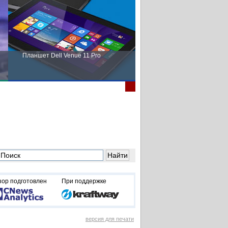
Планшет Dell Venue 11 Pro
Пора выбирать Fujitsu!
зор подготовлен
При поддержке
версия для печати