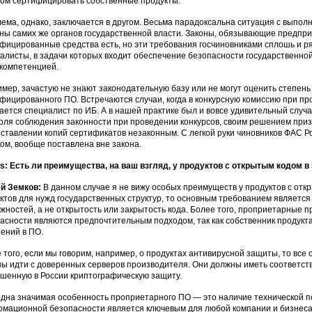
ом сертифицировать собственные продукты.
ема, однако, заключается в другом. Весьма парадоксальна ситуация с выпо
ны самих же органов государственной власти. Законы, обязывающие предпри
фицированные средства есть, но эти требования госчиновниками сплошь и ря
алисты, в задачи которых входит обеспечение безопасности государственно
 компетенцией.
мер, зачастую не знают законодательную базу или не могут оценить степень
фицированного ПО. Встречаются случаи, когда в конкурсную комиссию при пр
ается специалист по ИБ. А в нашей практике был и вовсе удивительный случай
оля соблюдения законности при проведении конкурсов, своим решением приз
ставлении копий сертификатов незаконным. С легкой руки чиновников ФАС Р
ом, вообще поставлена вне закона.
: Есть ли преимущества, на ваш взгляд, у продуктов с открытым кодом в 
ей Земков:
В данном случае я не вижу особых преимуществ у продуктов с отк
ктов для нужд государственных структур, то основным требованием является
жностей, а не открытость или закрытость кода. Более того, проприетарные 
асности являются предпочтительным подходом, так как собственник продукта
ений в ПО.
 того, если мы говорим, например, о продуктах антивирусной защиты, то все
ы идти с доверенных серверов производителя. Они должны иметь соответс
шенную в России криптографическую защиту.
дна значимая особенность проприетарного ПО — это наличие технической п
мационной безопасности является ключевым для любой компании и бизнеса 