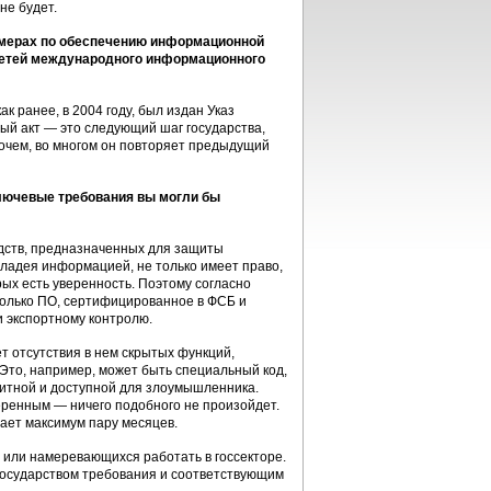
не будет.
 мерах по обеспечению информационной
сетей международного информационного
к ранее, в 2004 году, был издан Указ
ый акт — это следующий шаг государства,
чем, во многом он повторяет предыдущий
ключевые требования вы могли бы
дств, предназначенных для защиты
владея информацией, не только имеет право,
рых есть уверенность. Поэтому согласно
только ПО, сертифицированное в ФСБ и
 экспортному контролю.
т отсутствия в нем скрытых функций,
Это, например, может быть специальный код,
ащитной и доступной для злоумышленника.
ренным — ничего подобного не произойдет.
мает максимум пару месяцев.
х или намеревающихся работать в госсекторе.
государством требования и соответствующим