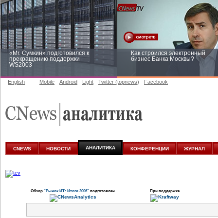
«Mr. Сумкин» подготовился к
Как строился электронный
прекращению поддержки
бизнес Банка Москвы?
WS2003
English
Mobile
Android
Light
Twitter (topnews)
Facebook
Заоблачная оптимизация: как
Рейтинг CNewsInfrastructure 20
Faberlic изменил подход к
приглашаем участвовать
аналитике
АНАЛИТИКА
CNEWS
НОВОСТИ
КОНФЕРЕНЦИИ
ЖУРНАЛ
Обзор
"Рынок ИТ: Итоги 2006"
подготовлен
При поддержке