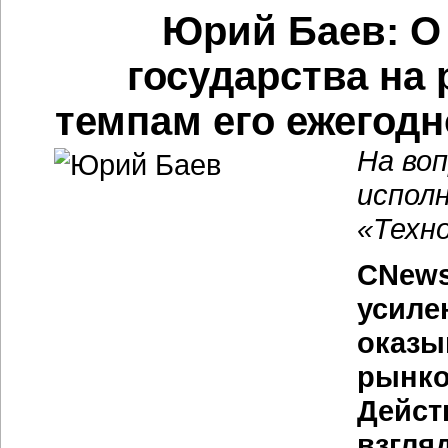
Юрий Баев: О
государства на
темпам его ежегодн
На во
испол
«Техн
CNews
усиле
оказы
рынко
Дейст
взгля