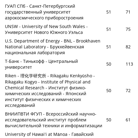
ГУАП СПб - Санкт-Петербургский
государственный университет
51
71
аэрокосмического приборостроения
UNSW - University of New South Wales -
51
75
Университет Нового Южного Уэльса
U.S. Department of Energy - BNL - Brookhaven
National Laboratory - Брукхейвенская
51
82
национальная лаборатория
Т-Банк - Тинькофф - Центральный
50
113
университет
Riken - 理化学研究所 - Rikagaku Kenkyūsho -
Rikagaku Kogyo - Institute of Physical and
Chemical Research - Институт физико-
50
72
химических исследований - Японский
институт физических и химических
исследований
ВНИИПВТИ ФГУП - Всероссийский научно-
исследовательский институт проблем
50
61
вычислительной техники и информатизации
University of Hawaiʻi at Mānoa - Гавайский