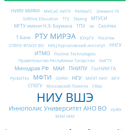
НИЯУ МИФИ
МИСиС НИТУ
РАНХиГС
Элемент ГК
МТУСИ
Softline Education
ТГУ
Skyeng
МГТУ имени Н.Э. Баумана
ТПУ
Сколтех
VK
РТУ МИРЭА
Т-Банк
ЮУрГУ
Росатом
ННГУ
СПбПУ ФГАОУ ВО
НИЦ Курчатовский институт
ИТМО
Positive Technologies
Правительство Республики Татарстан
ОмГТУ
Минздрав РФ
МАИ
ПНИПУ
ГосНИИ ГА
МФТИ
НГУ
РусБИТех
ОИЯИ
МИЭТ НИУ
МГУ
СПбГУ
Московский Политех
Сбер
НИУ ВШЭ
Иннополис Университет АНО ВО
УрФУ
МЭИ НИУ