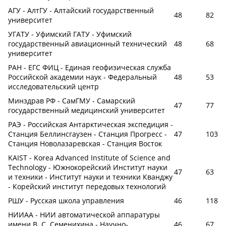
АГУ - АлтГУ - Алтайский государственный
48
82
университет
УГАТУ - Уфимский ГАТУ - Уфимский
государственный авиационный технический
48
68
университет
РАН - ЕГС ФИЦ - Единая геофизическая служба
Российской академии наук - Федеральный
48
53
исследовательский центр
Минздрав РФ - СамГМУ - Самарский
47
77
государственный медицинский университет
РАЭ - Российская Антарктическая экспедиция -
Станция Беллинсгаузен - Станция Прогресс -
47
103
Станция Новолазаревская - Станция Восток
KAIST - Korea Advanced Institute of Science and
Technology - Южнокорейский Институт науки
47
63
и техники - Институт науки и техники Кванджу
- Корейский институт передовых технологий
РШУ - Русская школа управления
46
118
НИИАА - НИИ автоматической аппаратуры
имени В. С. Семенихина - Научно-
46
67