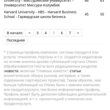
University - Миссурийский университет -
46
63
Университет Миссури-Колумбия
Harvard University - HBS - Harvard Business
45
50
School - Гарвардская школа бизнеса
В начало
<
3
4
5
6
7
>
Последняя
* Страница-профиль компании, системы (продукта или
услуги), технологии, персоны и т.п. создается редактором
на основе анализа архива публикаций портала CNews.
Обрабатываются тексты всех редакционных разделов
(
новости
, включая "Главные новости",
статьи
,
аналитические обзоры рынков, интервью, а также
содержание партнёрских проектов). Таким образом, чем
больше публикаций на CNews было с именем компании
или продукта/услуги, тем более информативен профиль.
Профиль может быть дополнен (обогащен) дополнительной
информацией, в т.ч. презентацией о компании или
продукте/услуге.