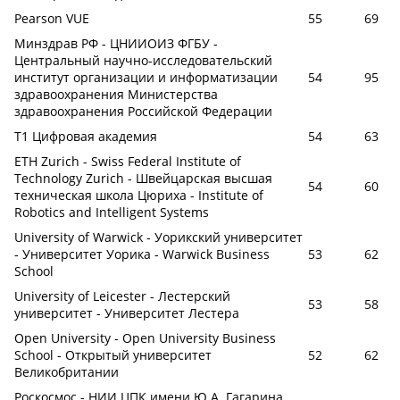
Pearson VUE
55
69
Минздрав РФ - ЦНИИОИЗ ФГБУ -
Центральный научно-исследовательский
институт организации и информатизации
54
95
здравоохранения Министерства
здравоохранения Российской Федерации
Т1 Цифровая академия
54
63
ETH Zurich - Swiss Federal Institute of
Technology Zurich - Швейцарская высшая
54
60
техническая школа Цюриха - Institute of
Robotics and Intelligent Systems
University of Warwick - Уорикский университет
- Университет Уорика - Warwick Business
53
62
School
University of Leicester - Лестерский
53
58
университет - Университет Лестера
Open University - Open University Business
School - Открытый университет
52
62
Великобритании
Роскосмос - НИИ ЦПК имени Ю.А. Гагарина