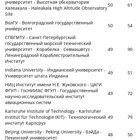
университет - Высотная обсерватория
50
61
Халеакала - Haleakalā High Altitude Observatory
Site
ВолГУ - Волгоградский государственный
50
54
университет
СПбГМТУ - Санкт-Петербургский
государственный морской технический
университет - Корабелка - Севмашвтуз -
49
90
Ленинградский Кораблестроительный
Институт
Indiana University - Индианский университет -
49
51
Университет штата Индиана
НИЦ Институт имени Н.Е. Жуковского - ЦАГИ
ФГУП - ГосНИИАС ФГУП - Государственный
49
72
научно-исследовательский институт
авиационных систем
Karlsruhe Institute of Technology - Karlsruher
Institut für Technologie (KIT) - Технологический
49
79
институт Карлсруэ
Beijing University - Peking University - БэйДа -
48
50
Пекинский университет