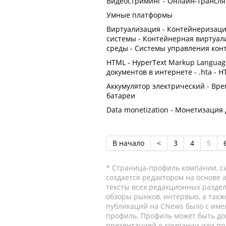
Видеостриминг - Онлайн-трансля
Умные платформы
Виртуализация - Контейнеризаци
системы - Контейнерная виртуал
среды - Системы управления ко
HTML - HyperText Markup Langua
документов в интернете - .hta - H
Аккумулятор электрический - Врем
батареи
Data monetization - Монетизация
В начало
<
3
4
5
* Страница-профиль компании, сис
создается редактором на основе
тексты всех редакционных раздел
обзоры рынков, интервью, а такж
публикаций на CNews было с име
профиль. Профиль может быть до
презентацией о компании или про