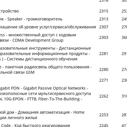
2316
30
стройство
2315
25
к - Speaker - громкоговоритель
2313
24
Соглашение об уровне услуг/сервиса/обслуживания
2307
27
cess - множественный доступ с кодовым
2303
36
связи - CDMA Development Group
разовательные инструменты - Дистанционные
бразовательные информационные продукты -
2281
29
 ) - Системы дистанционного обучения
ice - пакетная радиосвязь общего пользования -
2280
27
ильной связи GSM
2271
23
abit PON - Gigabit Passive Optical Networks -
рокополосные сети мультисервисного доступа
2262
31
, 10G-EPON - FTTB, Fiber-To-The-Building -
вой дом - Домашняя автоматизация - Home
2253
28
ации личного жилья
e Code - Код быстрого реагирования
2245
41