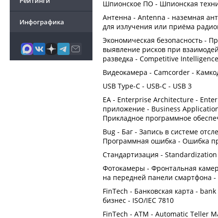
Рейтинги
Шпионское ПО - Шпионская техн
Антенна - Antenna - наземная ан
Инфографика
для излучения или приёма радио
Экономическая безопасность - Пр
выявление рисков при взаимодей
разведка - Competitive Intelligenc
Видеокамера - Camcorder - Камко
USB Type-C - USB-C - USB 3
EA - Enterprise Architecture - Ente
приложение - Business Applicati
Прикладное программное обеспеч
Bug - Баг - Запись в системе от
Программная ошибка - Ошибка пр
Стандартизация - Standardization
Фотокамеры - Фронтальная камера
на передней панели смартфона -
FinTech - Банковская карта - bank
бизнес - ISO/IEC 7810
FinTech - ATM - Automatic Teller