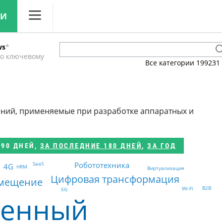
ЛИ
CNews
ws
*
Аналитика
по ключевому
Все категории
199231
Конференции
Маркет
ений, применяемые при разработке аппаратных и
Техника
ТВ
 90 ДНЕЙ
,
ЗА ПОСЛЕДНИЕ 180 ДНЕЙ
,
ЗА ГОД
SaaS
Робототехника
4G
HRM
Виртуализация
Цифровая трансформация
мещение
B2B
Wi-Fi
5G
венный