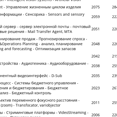
ent - Управление жизненным циклом изделия
2075
28
нформации - Сенсорика - Sensors and sensory
2059
22
й сервер - сервер электронной почты - почтовый
2051
22
вые решения - Mail Transfer Agent, MTA
анирование продаж - Прогнозирование спроса -
s&Operations Planning - анализ, планирование
2048
22
ng and forecasting - Оптимизация запасов
2042
21
стройства - Аудиотехника - Аудиооборудование -
2038
25
мпонентный видеоинтерфейс - D-Sub
2035
23
цесс - Системы бюджетного управления -
ления и бюджетирования - Бюджетное
2023
26
ализ - Бюджетный контроль
ектив переменного фокусного расстояния -
2011
25
oom) - Transfocator, variobjector
ы - Стриминговые платформы - VideoStreaming -
2006
22