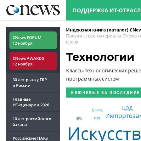
ПОДДЕРЖКА ИТ-ОТРАС
Индексная книга (каталог) CNe
Получите все материалы CNews 
CNews FORUM
слову
12 ноября
Технологии
CNews AWARDS
12 ноября
Классы технологических реш
программных систем
30 лет рынку ERP
в России
КЛЮЧЕВЫЕ
ЗА ПОСЛЕДНИЕ
Главные
ИТ-сценарии
2026
ЦОД
QR-код
Импортоза
10 лет российского
СЭД
GPU
Искусст
бэкапа
Российские ПАКи