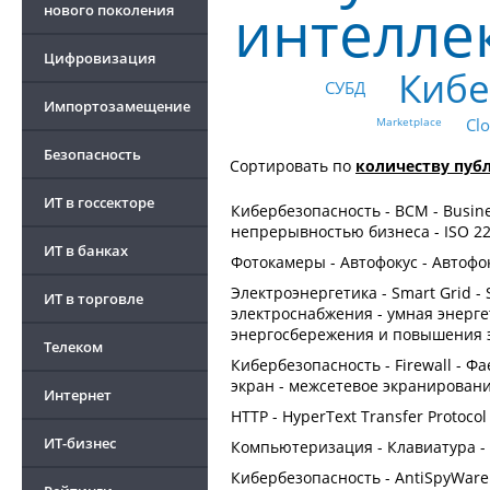
интелле
нового поколения
Цифровизация
Кибе
СУБД
Импортозамещение
Marketplace
Cl
Безопасность
Сортировать по
количеству пуб
ИТ в госсекторе
Кибербезопасность - BCM - Busin
непрерывностью бизнеса - ISO 2
ИТ в банках
Фотокамеры - Автофокус - Автофо
Электроэнергетика - Smart Grid -
ИТ в торговле
электроснабжения - умная энерге
энергосбережения и повышения 
Телеком
Кибербезопасность - Firewall - Ф
экран - межсетевое экранирован
Интернет
HTTP - HyperText Transfer Protoco
ИТ-бизнес
Компьютеризация - Клавиатура -
Кибербезопасность - AntiSpyWare 