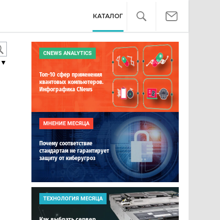
КАТАЛОГ
CNEWS ANALYTICS
▼
Топ-10 сфер применения
квантовых компьютеров.
Инфографика CNews
МНЕНИЕ МЕСЯЦА
Почему соответствие
стандартам не гарантирует
защиту от киберугроз
ТЕХНОЛОГИЯ МЕСЯЦА
Как выбрать сервер