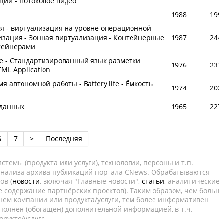
ции - Потоковое видео
1988
19
я - виртуализация на уровне операционной
изация - Зонная виртуализация - Контейнерные
1987
24
нтейнерами
ge - Стандартизированный язык разметки
1976
23
TML Application
я автономной работы - Battery life - Ёмкость
1974
20
 данных
1965
22
6
7
>
Последняя
темы (продукта или услуги), технологии, персоны и т.п.
 анализа архива публикаций портала CNews. Обрабатываются
ов (
новости
, включая "Главные новости",
статьи
, аналитически
е содержание партнёрских проектов). Таким образом, чем боль
нем компании или продукта/услуги, тем более информативен
полнен (обогащен) дополнительной информацией, в т.ч.
дукте/услуге.