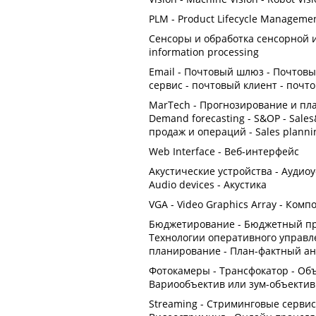
PLM - Product Lifecycle Managem
Сенсоры и обработка сенсорной и
information processing
Email - Почтовый шлюз - Почтовы
сервис - почтовый клиент - почто
MarTech - Прогнозирование и пл
Demand forecasting - S&OP - Sale
продаж и операций - Sales planni
Web Interface - Веб-интерфейс
Акустические устройства - Аудиоу
Audio devices - Акустика
VGA - Video Graphics Array - Ко
Бюджетирование - Бюджетный про
Технологии оперативного управ
планирование - План-фактный ан
Фотокамеры - Трансфокатор - Объ
Вариообъектив или зум-объектив (z
Streaming - Стриминговые сервис