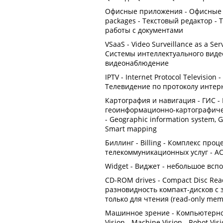
Офисные приложения - Офисные пак
packages - Текстовый редактор -
работы с документами
VSaaS - Video Surveillance as a S
Системы интеллектуального виде
видеонаблюдение
IPTV - Internet Protocol Televisio
Телевидение по протоколу интер
Картография и навигация - ГИС -
геоинформационно-картографиче
- Geographic information system,
Smart mapping
Биллинг - Billing - Комплекс про
телекоммуникационных услуг - А
Widget - Виджет - небольшое вс
CD-ROM drives - Compact Disc Re
разновидность компакт-дисков с
только для чтения (read-only mem
Машинное зрение - Компьютерное
Vision - Machine Vision - Robot Visio