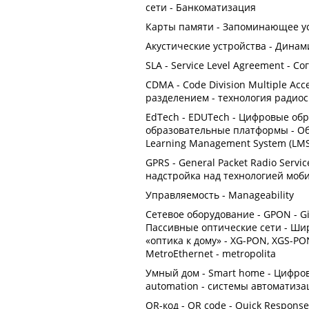
сети - Банкоматизация
Карты памяти - Запоминающее у
Акустические устройства - Динами
SLA - Service Level Agreement - 
CDMA - Code Division Multiple Ac
разделением - технология радио
EdTech - EDUTech - Цифровые об
образовательные платформы - О
Learning Management System (LMS
GPRS - General Packet Radio Serv
надстройка над технологией моб
Управляемость - Manageability
Сетевое оборудование - GPON - Gig
Пассивные оптические сети - Ши
«оптика к дому» - XG-PON, XGS-PON
MetroEthernet - metropolita
Умный дом - Smart home - Цифро
automation - системы автоматиз
QR-код - QR code - Quick Respons