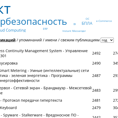
кт
рбезопасность
ОС
e-Commerce
БПЛА
BI
ERP
oud Computing
Instant Messenger
ликаций
/
упоминаний
/
имени
/
свежим публикациям
ess Continuity Management System - Управление
2492
27
2301
кусировка
2490
34
 Smart Metering - Умные (интеллектуальные) сети
тика - зеленая энергетика - Программы
2487
29
энергоэффективности
аервол - Сетевой экран - Брандмауэр - Межсетевой
2483
29
ие
l - Протокол передачи гипертекста
2481
27
 Keyboard
2479
30
- Spyware - Stalkerware - Вредоносное ПО -
2442
35