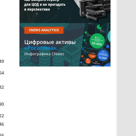
для ЦОД и не прогадать
в перспективе
CNEWS ANALYTICS
Цифровые активы
«Росатома».
Инфографика CNews
49
54
32
90
22
46
26