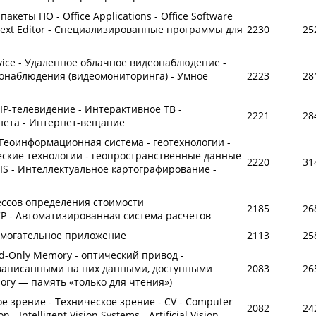
еты ПО - Office Applications - Office Software
 Text Editor - Специализированные программы для
2230
25
ervice - Удаленное облачное видеонаблюдение -
онаблюдения (видеомониторинга) - Умное
2223
28
n - IP-телевидение - Интерактивное ТВ -
2221
28
нета - Интернет-вещание
 Геоинформационная система - геотехнологии -
ские технологии - геопространственные данные
2220
31
 GIS - Интеллектуальное картографирование -
цессов определения стоимости
2185
26
СР - Автоматизированная система расчетов
помогательное приложение
2113
25
ad-Only Memory - оптический привод -
 записанными на них данными, доступными
2083
26
ory — память «только для чтения»)
 зрение - Техническое зрение - CV - Computer
2082
24
n - Intelligent Vision Systems - Artificial Vision