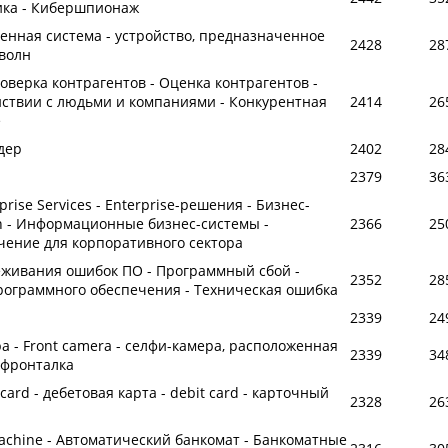
ика - Кибершпионаж
тенная система - устройство, предназначенное
2428
28
волн
оверка контрагентов - Оценка контрагентов -
ствии с людьми и компаниями - Конкурентная
2414
26
e
дер
2402
28
2379
36
rprise Services - Enterprise-решения - Бизнес-
on - Информационные бизнес-системы -
2366
25
ение для корпоративного сектора
слеживания ошибок ПО - Программный сбой -
2352
28
ограммного обеспечения - Техническая ошибка
2339
24
 - Front camera - селфи-камера, расположенная
2339
34
 фронталка
 card - дебетовая карта - debit card - карточный
2328
26
 Machine - Автоматический банкомат - Банкоматные