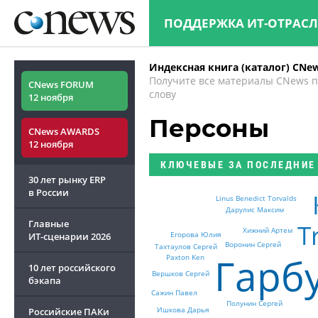
ПОДДЕРЖКА ИТ-ОТРАС
Индексная книга (каталог) CNe
Получите все материалы CNews 
CNews FORUM
слову
12 ноября
Персоны
CNews AWARDS
12 ноября
КЛЮЧЕВЫЕ
ЗА ПОСЛЕДНИЕ
30 лет рынку ERP
в России
Linus Benedict Torvalds
Дарулис Максим
Главные
T
Хижний Артем
Егорова Юлия
ИТ-сценарии
2026
Воронин Сергей
Тахтаулов Сергей
Гарб
Paxton Ken
10 лет российского
Вершков Сергей
бэкапа
Сажин Павел
Полунин Сергей
Ишкова Дарья
Российские ПАКи