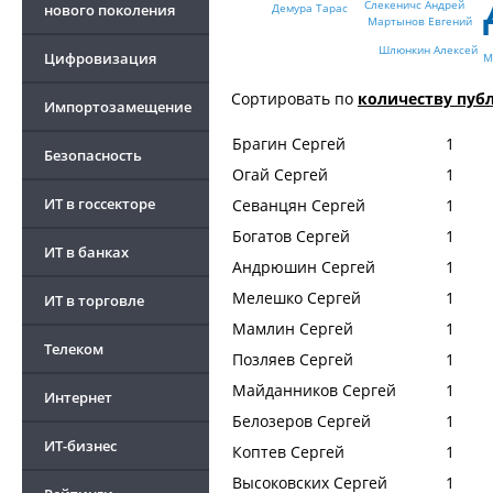
Слекеничс Андрей
нового поколения
Демура Тарас
Мартынов Евгений
Шлюнкин Алексей
Цифровизация
М
Сортировать по
количеству пуб
Импортозамещение
Брагин Сергей
1
Безопасность
Огай Сергей
1
ИТ в госсекторе
Севанцян Сергей
1
Богатов Сергей
1
ИТ в банках
Андрюшин Сергей
1
Мелешко Сергей
1
ИТ в торговле
Мамлин Сергей
1
Телеком
Позляев Сергей
1
Майданников Сергей
1
Интернет
Белозеров Сергей
1
ИТ-бизнес
Коптев Сергей
1
Высоковских Сергей
1