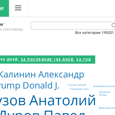
ЛИ
CNews
ws
*
Аналитика
по ключевому
Все категории
199201
Конференции
Маркет
Техника
 90 ДНЕЙ
,
ЗА ПОСЛЕДНИЕ 180 ДНЕЙ
,
ЗА ГОД
ТВ
Калинин Александр
rump Donald J.
Ступин Сергей
Агибалов Алексе
Гомазков Олег
узов Анатолий
Пилюгин
Игорь
Вовк Евгени