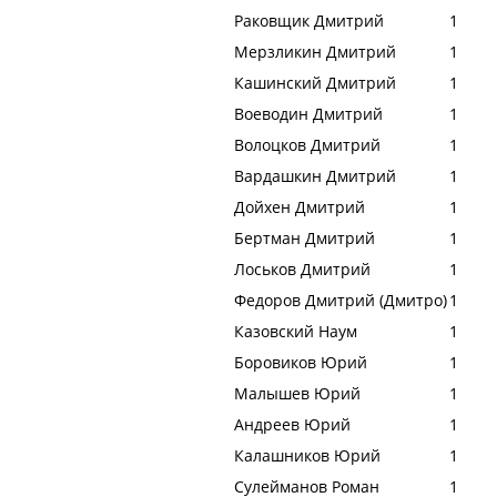
Раковщик Дмитрий
1
Мерзликин Дмитрий
1
Кашинский Дмитрий
1
Воеводин Дмитрий
1
Волоцков Дмитрий
1
Вардашкин Дмитрий
1
Дойхен Дмитрий
1
Бертман Дмитрий
1
Лоськов Дмитрий
1
Федоров Дмитрий (Дмитро)
1
Казовский Наум
1
Боровиков Юрий
1
Малышев Юрий
1
Андреев Юрий
1
Калашников Юрий
1
Сулейманов Роман
1