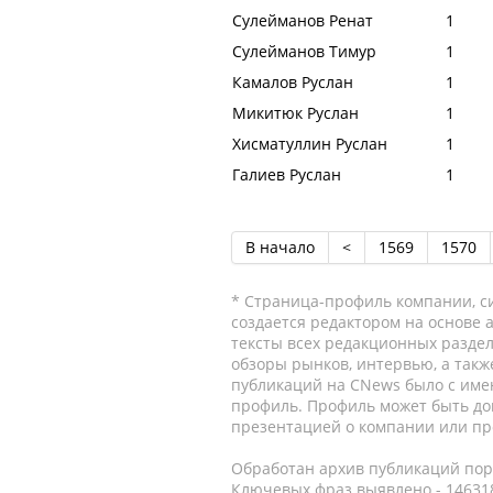
Сулейманов Ренат
1
Сулейманов Тимур
1
Камалов Руслан
1
Микитюк Руслан
1
Хисматуллин Руслан
1
Галиев Руслан
1
В начало
<
1569
1570
* Страница-профиль компании, сис
создается редактором на основе
тексты всех редакционных раздел
обзоры рынков, интервью, а такж
публикаций на CNews было с име
профиль. Профиль может быть до
презентацией о компании или про
Обработан архив публикаций порт
Ключевых фраз выявлено - 146318