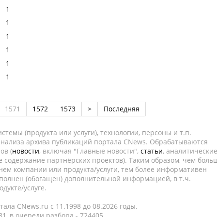
1
1
1
1
1
1
1571
1572
1573
>
Последняя
темы (продукта или услуги), технологии, персоны и т.п.
 анализа архива публикаций портала CNews. Обрабатываются
ов (
новости
, включая "Главные новости",
статьи
, аналитически
е содержание партнёрских проектов). Таким образом, чем боль
нем компании или продукта/услуги, тем более информативен
полнен (обогащен) дополнительной информацией, в т.ч.
дукте/услуге.
ала CNews.ru c 11.1998 до 08.2026 годы.
1, в очереди разбора - 724405.