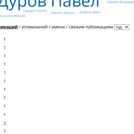
Дуров Павел
Ефимов Владими
Трандин Сергей
Замятин Иван
Кибалко Кирилл
елешкин Максим
ликаций
/
упоминаний
/
имени
/
свежим публикациям
1
1
1
1
1
1
1
1
1
1
2
1