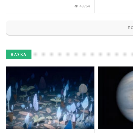
48764
ПО
НАУКА