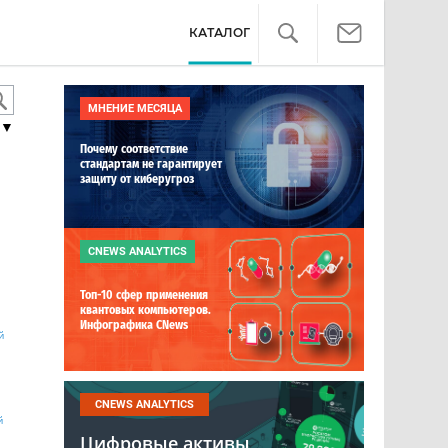
КАТАЛОГ
МНЕНИЕ МЕСЯЦА
▼
Почему соответствие
стандартам не гарантирует
защиту от киберугроз
CNEWS ANALYTICS
Топ-10 сфер применения
квантовых компьютеров.
Инфографика CNews
й
CNEWS ANALYTICS
й
Цифровые активы