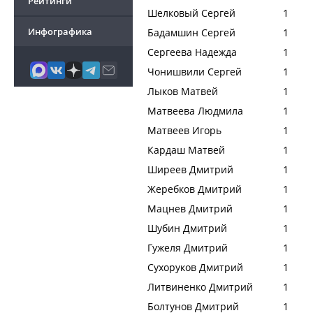
Рейтинги
Шелковый Сергей
1
Инфографика
Бадамшин Сергей
1
Сергеева Надежда
1
Чонишвили Сергей
1
Лыков Матвей
1
Матвеева Людмила
1
Матвеев Игорь
1
Кардаш Матвей
1
Ширеев Дмитрий
1
Жеребков Дмитрий
1
Мацнев Дмитрий
1
Шубин Дмитрий
1
Гужеля Дмитрий
1
Сухоруков Дмитрий
1
Литвиненко Дмитрий
1
Болтунов Дмитрий
1