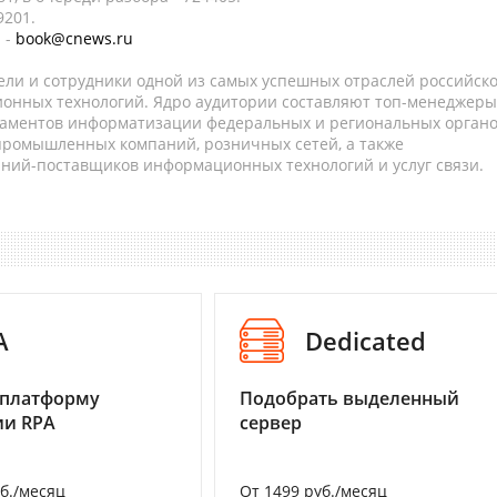
9201.
 -
book@cnews.ru
ели и сотрудники одной из самых успешных отраслей российск
онных технологий. Ядро аудитории составляют топ-менеджеры
таментов информатизации федеральных и региональных орган
 промышленных компаний, розничных сетей, а также
аний-поставщиков информационных технологий и услуг связи.
A
Dedicated
 платформу
Подобрать выделенный
ии RPA
сервер
уб./месяц
От 1499 руб./месяц