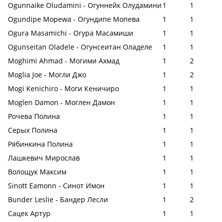
Ogunnaike Oludamini - Огуннейк Олудамини
1
1
Ogundipe Mopewa - Огундипе Мопева
1
1
Ogura Masamichi - Огура Масамиши
1
1
Ogunseitan Oladele - Огунсеитан Оладеле
1
1
Moghimi Ahmad - Могими Ахмад
1
2
Moglia Joe - Могли Джо
1
2
Mogi Kenichiro - Моги Кеничиро
1
1
Moglen Damon - Моглен Дамон
1
1
Рочева Полина
1
1
Серых Полина
1
1
Рябинкина Полина
1
1
Лашкевич Мирослав
1
1
Волощук Максим
1
1
Sinott Eamonn - Синот Имон
1
1
Bunder Leslie - Бандер Лесли
1
2
Сацек Артур
1
1