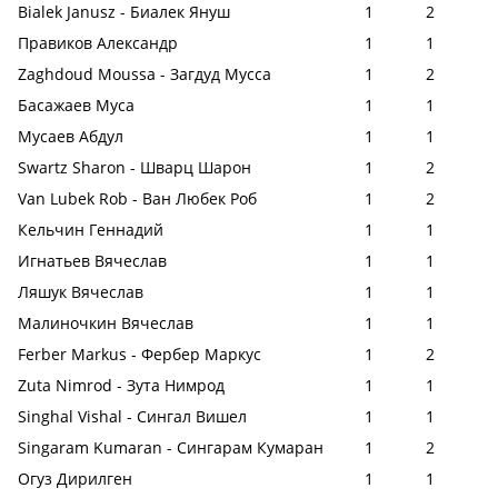
Bialek Janusz - Биалек Януш
1
2
Правиков Александр
1
1
Zaghdoud Moussa - Загдуд Мусса
1
2
Басажаев Муса
1
1
Мусаев Абдул
1
1
Swartz Sharon - Шварц Шарон
1
2
Van Lubek Rob - Ван Любек Роб
1
2
Кельчин Геннадий
1
1
Игнатьев Вячеслав
1
1
Ляшук Вячеслав
1
1
Малиночкин Вячеслав
1
1
Ferber Markus - Фербер Маркус
1
2
Zuta Nimrod - Зута Нимрод
1
1
Singhal Vishal - Сингал Вишел
1
1
Singaram Kumaran - Сингарам Кумаран
1
2
Огуз Дирилген
1
1