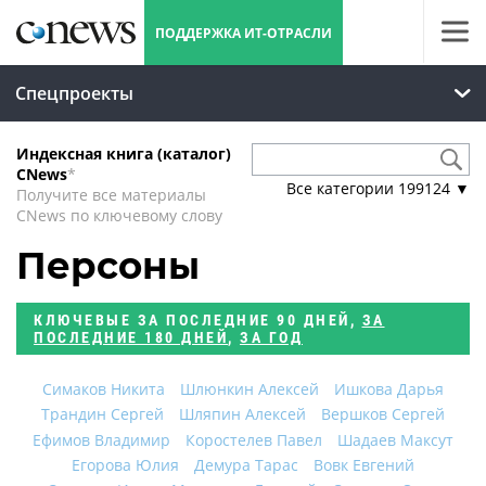
ПОДДЕРЖКА ИТ-ОТРАСЛИ
Спецпроекты
Индексная книга (каталог)
CNews
*
Все категории
199124
▼
Получите все материалы
CNews по ключевому слову
Персоны
КЛЮЧЕВЫЕ
ЗА ПОСЛЕДНИЕ 90 ДНЕЙ
,
ЗА
ПОСЛЕДНИЕ 180 ДНЕЙ
,
ЗА ГОД
Симаков Никита
Шлюнкин Алексей
Ишкова Дарья
Трандин Сергей
Шляпин Алексей
Вершков Сергей
Ефимов Владимир
Коростелев Павел
Шадаев Максут
Егорова Юлия
Демура Тарас
Вовк Евгений