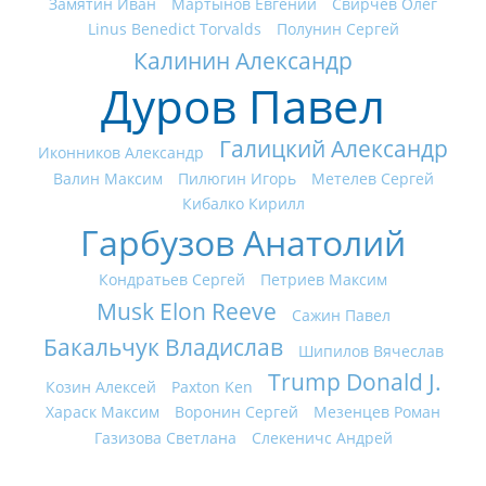
Замятин Иван
Мартынов Евгений
Свирчев Олег
Linus Benedict Torvalds
Полунин Сергей
Калинин Александр
Дуров Павел
Галицкий Александр
Иконников Александр
Валин Максим
Пилюгин Игорь
Метелев Сергей
Кибалко Кирилл
Гарбузов Анатолий
Кондратьев Сергей
Петриев Максим
Musk Elon Reeve
Сажин Павел
Бакальчук Владислав
Шипилов Вячеслав
Trump Donald J.
Козин Алексей
Paxton Ken
Хараск Максим
Воронин Сергей
Мезенцев Роман
Газизова Светлана
Слекеничс Андрей