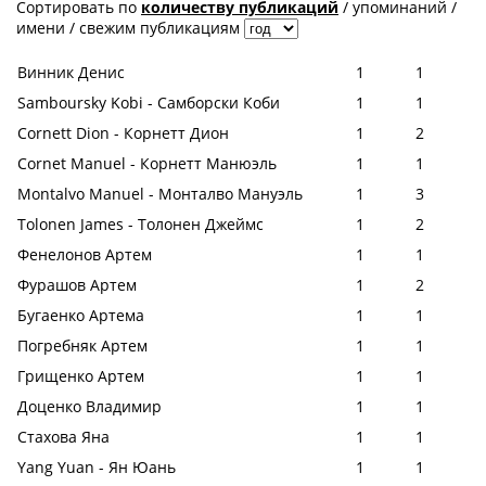
Сортировать по
количеству публикаций
/
упоминаний
/
имени
/
свежим публикациям
Винник Денис
1
1
Samboursky Kobi - Самборски Коби
1
1
Cornett Dion - Корнетт Дион
1
2
Cornet Manuel - Корнетт Манюэль
1
1
Montalvo Manuel - Монталво Мануэль
1
3
Tolonen James - Толонен Джеймс
1
2
Фенелонов Артем
1
1
Фурашов Артем
1
2
Бугаенко Артема
1
1
Погребняк Артем
1
1
Грищенко Артем
1
1
Доценко Владимир
1
1
Стахова Яна
1
1
Yang Yuan - Ян Юань
1
1