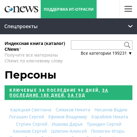
ПОДДЕРЖКА ИТ-ОТРАСЛИ
Спецпроекты
Индексная книга (каталог)
CNews
*
Все категории
199231
▼
Получите все материалы
CNews по ключевому слову
Персоны
КЛЮЧЕВЫЕ
ЗА ПОСЛЕДНИЕ 90 ДНЕЙ
,
ЗА
ПОСЛЕДНИЕ 180 ДНЕЙ
,
ЗА ГОД
Карецкая Светлана
Симаков Никита
Нисанов Вадим
Логашин Сергей
Ефимов Владимир
Кораблев Никита
Ступин Сергей
Ишкова Дарья
Трандин Сергей
Хакимов Сергей
Шляпин Алексей
Пилюгин Игорь