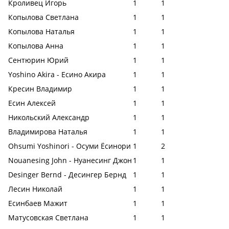
Кроливец Игорь
1
1
Копылова Светлана
1
1
Копылова Наталья
1
1
Копылова Анна
1
1
Сентюрин Юрий
1
1
Yoshino Akira - Есино Акира
1
1
Кресин Владимир
1
1
Есин Алексей
1
1
Никольский Александр
1
1
Владимирова Наталья
1
1
Ohsumi Yoshinori - Осуми Ёсинори
1
2
Nouanesing John - Нуанесинг Джон
1
1
Desinger Bernd - Десингер Бернд
1
1
Лесин Николай
1
1
Есинбаев Мажит
1
1
Матусовская Светлана
1
1