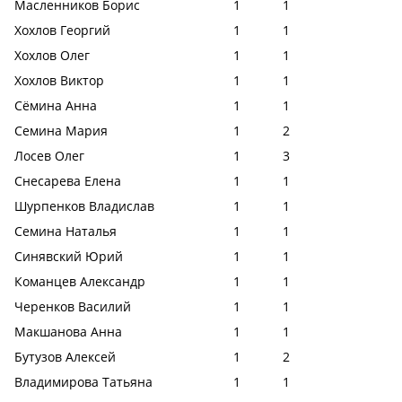
Масленников Борис
1
1
Хохлов Георгий
1
1
Хохлов Олег
1
1
Хохлов Виктор
1
1
Сёмина Анна
1
1
Семина Мария
1
2
Лосев Олег
1
3
Снесарева Елена
1
1
Шурпенков Владислав
1
1
Семина Наталья
1
1
Синявский Юрий
1
1
Команцев Александр
1
1
Черенков Василий
1
1
Макшанова Анна
1
1
Бутузов Алексей
1
2
Владимирова Татьяна
1
1