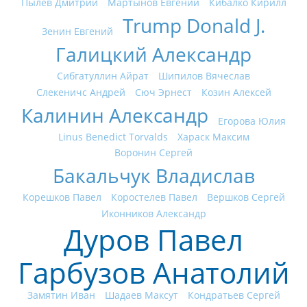
Пылев Дмитрий
Мартынов Евгений
Кибалко Кирилл
Trump Donald J.
Зенин Евгений
Галицкий Александр
Сибгатуллин Айрат
Шипилов Вячеслав
Слекеничс Андрей
Сюч Эрнест
Козин Алексей
Калинин Александр
Егорова Юлия
Linus Benedict Torvalds
Хараск Максим
Воронин Сергей
Бакальчук Владислав
Корешков Павел
Коростелев Павел
Вершков Сергей
Иконников Александр
Дуров Павел
Гарбузов Анатолий
Замятин Иван
Шадаев Максут
Кондратьев Сергей