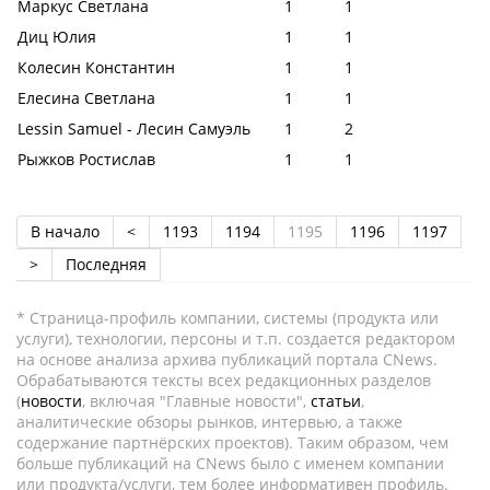
Маркус Светлана
1
1
Диц Юлия
1
1
Колесин Константин
1
1
Елесина Светлана
1
1
Lessin Samuel - Лесин Самуэль
1
2
Рыжков Ростислав
1
1
В начало
<
1193
1194
1195
1196
1197
>
Последняя
* Страница-профиль компании, системы (продукта или
услуги), технологии, персоны и т.п. создается редактором
на основе анализа архива публикаций портала CNews.
Обрабатываются тексты всех редакционных разделов
(
новости
, включая "Главные новости",
статьи
,
аналитические обзоры рынков, интервью, а также
содержание партнёрских проектов). Таким образом, чем
больше публикаций на CNews было с именем компании
или продукта/услуги, тем более информативен профиль.