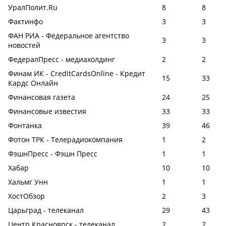
УралПолит.Ru
8
8
Фактинфо
3
3
ФАН РИА - Федеральное агентство
3
3
новостей
ФедералПресс - медиахолдинг
2
2
Финам ИК - CreditCardsOnline - Кредит
15
33
Кардс Онлайн
Финансовая газета
24
25
Финансовые известия
33
33
Фонтанка
39
46
Фотон ТРК - Телерадиокомпания
1
2
ФэшнПресс - Фэшн Пресс
1
1
Хабар
10
10
Хальмг Унн
1
1
ХостОбзор
2
3
Царьград - телеканал
29
43
Центр Красноярск - телеканал
2
2