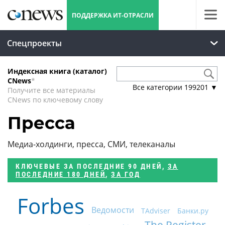
ПОДДЕРЖКА ИТ-ОТРАСЛИ
Спецпроекты
Индексная книга (каталог)
CNews
*
Все категории
199201
▼
Получите все материалы
CNews по ключевому слову
Пресса
Медиа-холдинги, пресса, СМИ, телеканалы
КЛЮЧЕВЫЕ
ЗА ПОСЛЕДНИЕ 90 ДНЕЙ
,
ЗА
ПОСЛЕДНИЕ 180 ДНЕЙ
,
ЗА ГОД
Forbes
Ведомости
TAdviser
Банки.ру