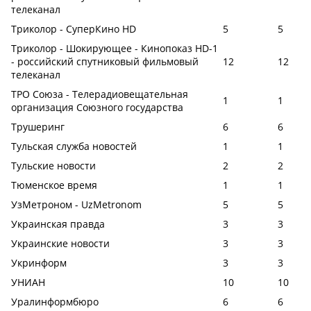
телеканал
Триколор - СуперКино HD
5
5
Триколор - Шокирующее - Кинопоказ HD-1
- российский спутниковый фильмовый
12
12
телеканал
ТРО Союза - Телерадиовещательная
1
1
организация Союзного государства
Трушеринг
6
6
Тульская служба новостей
1
1
Тульские новости
2
2
Тюменское время
1
1
УзМетроном - UzMetronom
5
5
Украинская правда
3
3
Украинские новости
3
3
Укринформ
3
3
УНИАН
10
10
Уралинформбюро
6
6