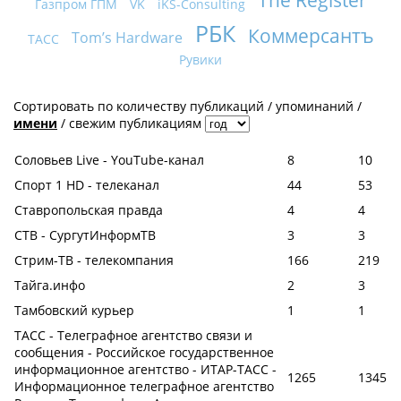
The Register
Газпром ГПМ
VK
iKS-Consulting
РБК
Коммерсантъ
Tom’s Hardware
ТАСС
Рувики
Сортировать по
количеству публикаций
/
упоминаний
/
имени
/
свежим публикациям
Соловьев Live - YouTube-канал
8
10
Спорт 1 HD - телеканал
44
53
Ставропольская правда
4
4
СТВ - СургутИнформТВ
3
3
Стрим-ТВ - телекомпания
166
219
Тайга.инфо
2
3
Тамбовский курьер
1
1
ТАСС - Телеграфное агентство связи и
сообщения - Российское государственное
информационное агентство - ИТАР-ТАСС -
1265
1345
Информационное телеграфное агентство