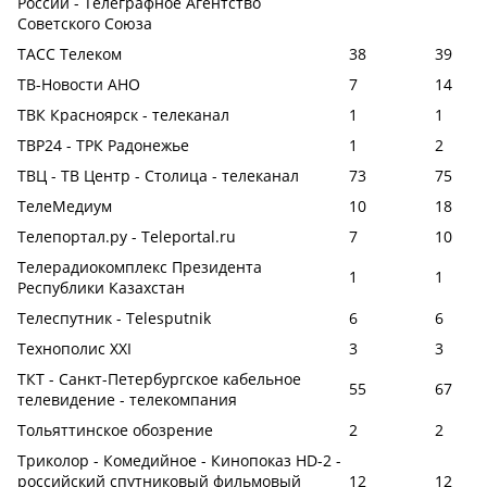
России - Телеграфное Агентство
Советского Союза
ТАСС Телеком
38
39
ТВ-Новости АНО
7
14
ТВК Красноярск - телеканал
1
1
ТВР24 - ТРК Радонежье
1
2
ТВЦ - ТВ Центр - Столица - телеканал
73
75
ТелеМедиум
10
18
Телепортал.ру - Teleportal.ru
7
10
Телерадиокомплекс Президента
1
1
Республики Казахстан
Телеспутник - Telesputnik
6
6
Технополис ХХI
3
3
ТКТ - Санкт-Петербургское кабельное
55
67
телевидение - телекомпания
Тольяттинское обозрение
2
2
Триколор - Комедийное - Кинопоказ HD-2 -
российский спутниковый фильмовый
12
12