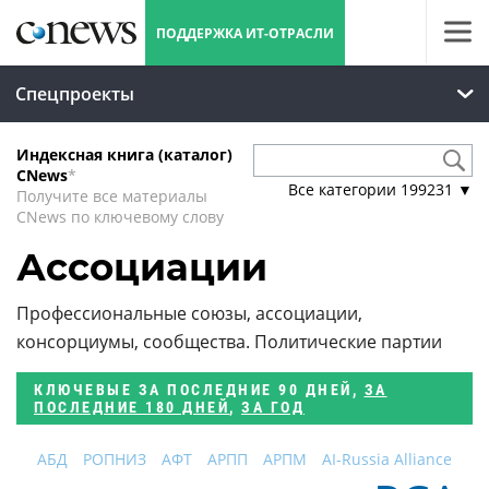
ПОДДЕРЖКА ИТ-ОТРАСЛИ
Спецпроекты
Индексная книга (каталог)
CNews
*
Все категории
199231
▼
Получите все материалы
CNews по ключевому слову
Ассоциации
Профессиональные союзы, ассоциации,
консорциумы, сообщества. Политические партии
КЛЮЧЕВЫЕ
ЗА ПОСЛЕДНИЕ 90 ДНЕЙ
,
ЗА
ПОСЛЕДНИЕ 180 ДНЕЙ
,
ЗА ГОД
АБД
РОПНИЗ
АФТ
АРПП
АРПМ
AI-Russia Alliance