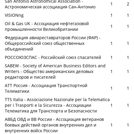
San Antonio Astronomical Association -
1
2
Астрономическая ассоциация Сан-Антонио
VISIONng
1
1
Oil & Gas UK - Ассоциация нефтегазовой
1
1
промышленности Великобритании
Федерация авиареставраторов России (ФАР) -
Общероссийский союз общественных
1
1
объединений
РОССОЮЗСПАС - Российский союз спасателей
1
1
SABEW - Society of American Business Editors and
Writers - Общество американских деловых
1
1
редакторов и писателей
АТТ Россия - Ассоциация Транспортной
1
1
Телематики
TTS Italia - Associazione Nazionale per la Telematica
per i Trasporti e la Sicurezza - Ассоциации
1
1
Телематика для Транспорта и Безопасности
АВБД ОВД и ВВ России - Ассоциация ветеранов
боевых действий органов внутренних дел и
1
1
внутренних войск России