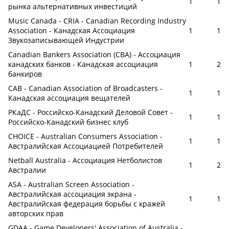
1
1
рынка альтернативных инвестиций
Music Canada - CRIA - Canadian Recording Industry
Association - Канадская Ассоциация
1
1
Звукозаписывающей Индустрии
Canadian Bankers Association (CBA) - Ассоциация
канадских банков - Канадская ассоциация
1
2
банкиров
CAB - Canadian Association of Broadcasters -
1
1
Канадская ассоциация вещателей
РКаДС - Российско-Канадский Деловой Совет -
1
1
Российско-Канадский бизнес клуб
CHOICE - Australian Consumers Association -
1
1
Австралийская Ассоциацией Потребителей
Netball Australia - Ассоциация Нетболистов
1
2
Австралии
ASA - Australian Screen Association -
Австралийская ассоциация экрана -
1
1
Австралийская федерация борьбы с кражей
авторских прав
GDAA - Game Developers' Association of Australia -