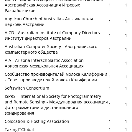
Австралийская Ассоциация Игровых
1
1
Разработчиков
Anglican Church of Australia - Англиканская
1
1
церковь Австралии
AICD - Australian Institute of Company Directors -
1
1
Институт директоров Австралии
Australian Computer Society - Австралийского
1
1
компьютерного общества
AIA - Arizona Interscholastic Association -
1
1
Аризонская межшкольная Ассоциация
Сообщество производителей молока Калифорнии
1
1
- Совет производителей молока Калифорнии
Softswitch Consortium
1
1
ISPRS - International Society for Photogrammetry
and Remote Sensing - Международная ассоциация
1
1
фотограмметрии и дистанционного
зондирования
Colocation & Hosting Association
1
1
TakingITGlobal
1
1