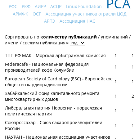
РСА
РФС
РКФ
АИРР
АСЦР
Linux Foundation
АРМФК
OCP
Ассоциация участников отрасли ЦОД
АРПЭ
Ассоциация НАС
Сортировать по
количеству публикаций
/
упоминаний
/
имени
/
свежим публикациям
ТПП РФ МАК - Морская арбитражная комиссия
1
1
Federacafe - Национальная федерация
1
1
производителей кофе Колумбии
European Society of Cardiology (ESC) - Европейское
1
1
общество кардиорадиологии
Забайкальский фонд капитального ремонта
1
2
многоквартирных домов
Либеральная партия Норвегии - норвежская
1
1
политическая партия
Союзроссахар - Союз сахаропроизводителей
1
1
России
НАУРАН - Национальная ассоциация участников