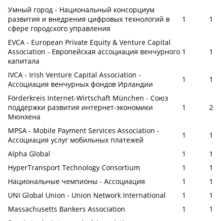
Умный город - Национальный консорциум
развития и внедрения цифровых технологий в
1
1
сфере городского управления
EVCA - European Private Equity & Venture Capital
Association - Европейская ассоциация венчурного
1
1
капитала
IVCA - Irish Venture Capital Association -
1
1
Ассоциация венчурных фондов Ирландии
Förderkreis Internet-Wirtschaft München - Союз
поддержки развития интернет-экономики
1
2
Мюнхена
MPSA - Mobile Payment Services Association -
1
1
Ассоциация услуг мобильных платежей
Alpha Global
1
1
HyperTransport Technology Consortium
1
1
Национальные чемпионы - Ассоциация
1
1
UNI Global Union - Union Network International
1
1
Massachusetts Bankers Association
1
1