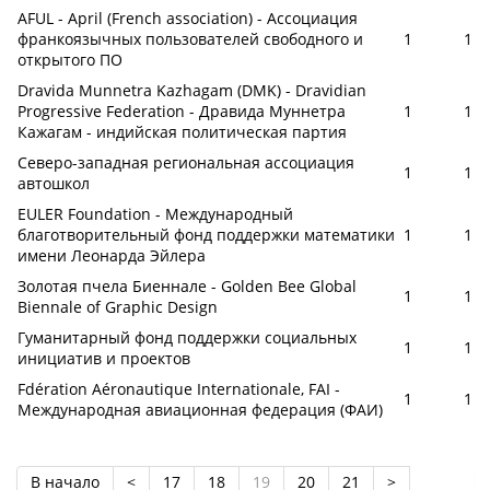
AFUL - April (French association) - Ассоциация
франкоязычных пользователей свободного и
1
1
открытого ПО
Dravida Munnetra Kazhagam (DMK) - Dravidian
Progressive Federation - Дравида Муннетра
1
1
Кажагам - индийская политическая партия
Северо-западная региональная ассоциация
1
1
автошкол
EULER Foundation - Международный
благотворительный фонд поддержки математики
1
1
имени Леонарда Эйлера
Золотая пчела Биеннале - Golden Bee Global
1
1
Biennale of Graphic Design
Гуманитарный фонд поддержки социальных
1
1
инициатив и проектов
Fdération Aéronautique Internationale, FAI -
1
1
Международная авиационная федерация (ФАИ)
В начало
<
17
18
19
20
21
>