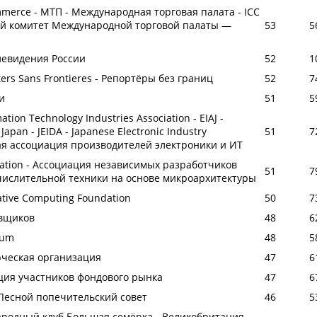
ommerce - МТП - Международная торговая палата - ICC
ый комитет Международной торговой палаты —
53
5
левидения России
52
1
ters Sans Frontieres - Репортёры без границ
52
7
и
51
5
ation Technology Industries Association - EIAJ -
 Japan - JEIDA - Japanese Electronic Industry
51
7
кая ассоциация производителей электроники и ИТ
undation - Ассоциация независимых разработчиков
51
7
ислительной техники на основе микроархитектуры
ative Computing Foundation
50
7
овщиков
48
6
ium
48
5
рческая организация
47
6
ция участников фондового рынка
47
6
- Лесной попечительский совет
46
5
народный клуб Большая семёрка - Великобритания,