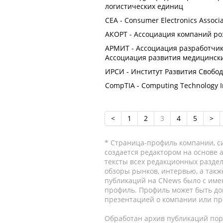
логистических единиц
CEA - Consumer Electronics Assoc
АКОРТ - Ассоциация компаний ро
АРМИТ - Ассоциация разработчи
Ассоциация развития медицинск
ИРСИ - Институт Развития Своб
CompTIA - Computing Technology I
<
1
2
3
4
5
>
* Страница-профиль компании, сис
создается редактором на основе
тексты всех редакционных раздел
обзоры рынков, интервью, а такж
публикаций на CNews было с име
профиль. Профиль может быть до
презентацией о компании или про
Обработан архив публикаций порт