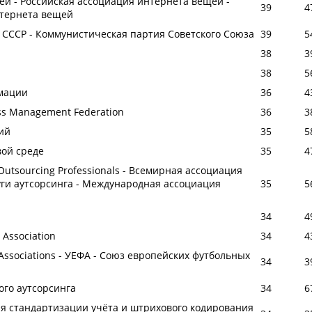
ей - Российская ассоциация интернета вещей -
39
4
нтернета вещей
 СССР - Коммунистическая партия Советского Союза
39
5
38
3
38
5
мации
36
4
cess Management Federation
36
3
ий
35
5
вой среде
35
4
f Outsourcing Professionals - Всемирная ассоциация
ги аутсорсинга - Международная ассоциация
35
5
34
4
 Association
34
4
 Associations - УЕФА - Союз европейских футбольных
34
3
ого аутсорсинга
34
6
я стандартизации учёта и штрихового кодирования