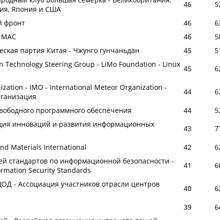
46
5
ция, Япония и США
й фронт
46
6
- МАС
46
5
еская партия Китая - Чжунго гунчаньдан
45
5
zen Technology Steering Group - LiMo Foundation - Linux
45
6
ation - IMO - International Meteor Organization -
44
6
рганизация
свободного программного обеспечения
44
5
ция инноваций и развития информационных
43
7
d Materials International
42
6
ей стандартов по информационной безопасности -
41
6
formation Security Standards
ЦОД - Ассоциация участников отрасли центров
40
6
39
6