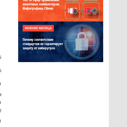
Топ-10 сфер применения
квантовых компьютеров.
Инфографика CNews
МНЕНИЕ МЕСЯЦА
Почему соответствие
стандартам не гарантирует
защиту от киберугроз
5
5
1
9
1
2
1