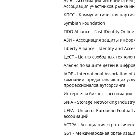
АИВ - Ассоциация интернета вещ
Ассоциация участников рынка и
КПСС - Коммунистическая партия
Symbian Foundation
FIDO Alliance - Fast IDentity Online
АЗИ - Ассоциация защиты инфор
Liberty Alliance - Identity and Ac
ЦеСТ - Центр свободных технолог
Альянс по защите детей в цифро
IAOP - International Association o
компаний, предоставляющих услу
профессионалов аутсорсинга
Интернет и бизнес - ассоциация
SNIA - Storage Networking Industry
UEFA - Union of European Football
ассоциаций
АСТРА - Ассоциация стратегическ
GS1 - Международная организаци