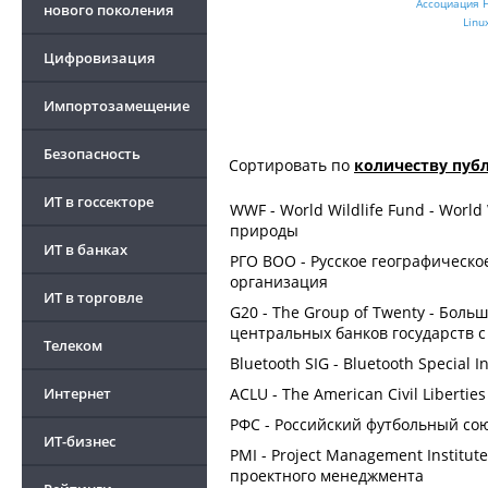
Ассоциация 
нового поколения
Linu
Цифровизация
Импортозамещение
Безопасность
Сортировать по
количеству пуб
ИТ в госсекторе
WWF - World Wildlife Fund - Worl
природы
ИТ в банках
РГО ВОО - Русское географическ
организация
ИТ в торговле
G20 - The Group of Twenty - Боль
центральных банков государств 
Телеком
Bluetooth SIG - Bluetooth Special I
Интернет
ACLU - The American Civil Liberti
РФС - Российский футбольный сою
ИТ-бизнес
PMI - Project Management Institu
проектного менеджмента