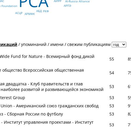
РСА
АИРР
НАС
AI-Russia Alliance
АРПЭ
x Foundation
АБД
РКФ
АСЦР
АРМФК
ликаций
/
упоминаний
/
имени
/
свежим публикациям
d Wide Fund for Nature - Всемирный фонд дикой
55
8
ое общество Всероссийская общественная
54
7
шая двадцатка - Клуб правительств и глав
53
6
с наиболее развитой и развивающейся экономикой
nterest Group
53
5
es Union - Американский союз гражданских свобод
53
9
з - Сборная России по футболу
53
8
te - Институт управления проектами - Институт
53
7