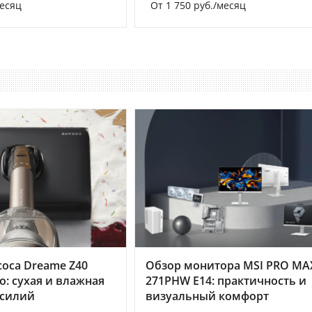
месяц
От 1 750 руб./месяц
оса Dreame Z40
Обзор монитора MSI PRO MA
o: сухая и влажная
271PHW E14: практичность и
усилий
визуальный комфорт