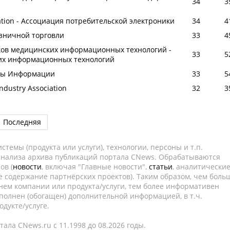
34
3
iation - Ассоциация потребительской электроники
34
4
зничной торговли
33
4
ков медицинских информационных технологий -
33
5
их информационных технологий
оды Информации
33
5
ndustry Association
32
3
Последняя
темы (продукта или услуги), технологии, персоны и т.п.
 анализа архива публикаций портала CNews. Обрабатываются
ов (
новости
, включая "Главные новости",
статьи
, аналитически
е содержание партнёрских проектов). Таким образом, чем боль
нем компании или продукта/услуги, тем более информативен
полнен (обогащен) дополнительной информацией, в т.ч.
дукте/услуге.
ала CNews.ru c 11.1998 до 08.2026 годы.