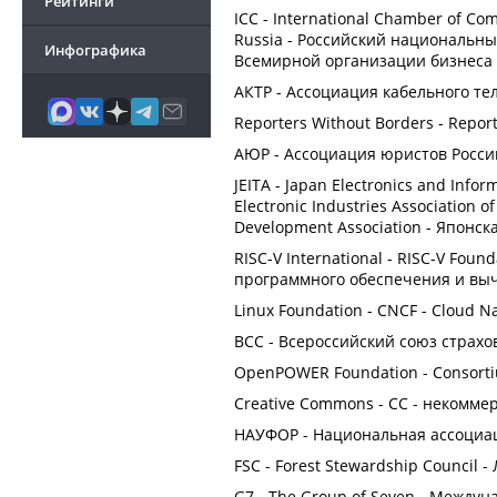
Рейтинги
ICC - International Chamber of C
Russia - Российский национальн
Инфографика
Всемирной организации бизнеса
АКТР - Ассоциация кабельного те
Reporters Without Borders - Repor
АЮР - Ассоциация юристов Росси
JEITA - Japan Electronics and Inform
Electronic Industries Association of
Development Association - Японс
RISC-V International - RISC-V Fo
программного обеспечения и выч
Linux Foundation - CNCF - Cloud N
ВСС - Всероссийский союз страх
OpenPOWER Foundation - Consort
Creative Commons - CC - некомме
НАУФОР - Национальная ассоциа
FSC - Forest Stewardship Council 
G7 - The Group of Seven - Между