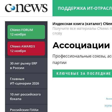
ПОДДЕРЖКА ИТ-ОТРАС
Индексная книга (каталог) CNe
Получите все материалы CNews 
CNews FORUM
слову
12 ноября
Ассоциации
CNews AWARDS
12 ноября
Профессиональные союзы, ас
партии
30 лет рынку ERP
в России
КЛЮЧЕВЫЕ
ЗА ПОСЛЕДНИЕ
Главные
ИТ-сценарии
2026
10 лет российского
бэкапа
Ассо
РОПН
Российские ПАКи