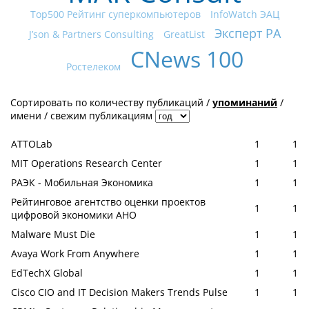
Top500 Рейтинг суперкомпьютеров
InfoWatch ЭАЦ
Эксперт РА
J’son & Partners Consulting
GreatList
CNews 100
Ростелеком
Сортировать по
количеству публикаций
/
упоминаний
/
имени
/
свежим публикациям
ATTOLab
1
1
MIT Operations Research Center
1
1
РАЭК - Мобильная Экономика
1
1
Рейтинговое агентство оценки проектов
1
1
цифровой экономики АНО
Malware Must Die
1
1
Avaya Work From Anywhere
1
1
EdTechX Global
1
1
Cisco CIO and IT Decision Makers Trends Pulse
1
1