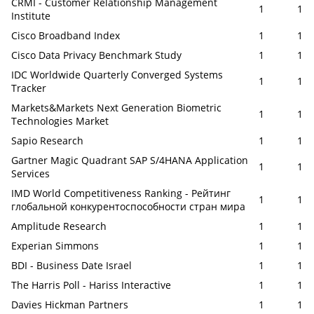
CRMI - Customer Relationship Management
1
1
Institute
Cisco Broadband Index
1
1
Cisco Data Privacy Benchmark Study
1
1
IDC Worldwide Quarterly Converged Systems
1
1
Tracker
Markets&Markets Next Generation Biometric
1
1
Technologies Market
Sapio Research
1
1
Gartner Magic Quadrant SAP S/4HANA Application
1
1
Services
IMD World Competitiveness Ranking - Рейтинг
1
1
глобальной конкурентоспособности стран мира
Amplitude Research
1
1
Experian Simmons
1
1
BDI - Business Date Israel
1
1
The Harris Poll - Hariss Interactive
1
1
Davies Hickman Partners
1
1