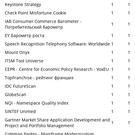
Keystone Strategy
1
1
Check Point Misfortune Cookie
1
1
IAB Consumer Commerce Barometer -
1
1
Потребительский барометр
EY Барометр роста
1
1
Speech Recognition Telephony Software: Worldwide
1
1
Mount Onyx
1
1
ITSM Tool Universe
1
1
CEPR - Centre for Economic Policy Research - VoxEU
1
1
TopFranchise - рейтинг франшиз
1
1
IDC FutureScan
1
1
GlobeScan
1
1
NQI - Namespace Quality Index
1
1
SINTEF Unimed
1
1
Gartner Market Share Application Development and
1
1
Project and Portfolio Management
Coleman Parkes - Mainframe Modernization