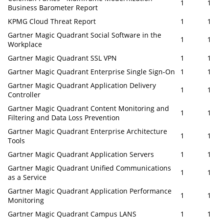
1
1
Business Barometer Report
KPMG Cloud Threat Report
1
1
Gartner Magic Quadrant Social Software in the
1
1
Workplace
Gartner Magic Quadrant SSL VPN
1
1
Gartner Magic Quadrant Enterprise Single Sign-On
1
1
Gartner Magic Quadrant Application Delivery
1
1
Controller
Gartner Magic Quadrant Content Monitoring and
1
1
Filtering and Data Loss Prevention
Gartner Magic Quadrant Enterprise Architecture
1
1
Tools
Gartner Magic Quadrant Application Servers
1
1
Gartner Magic Quadrant Unified Communications
1
1
as a Service
Gartner Magic Quadrant Application Performance
1
1
Monitoring
Gartner Magic Quadrant Campus LANS
1
1