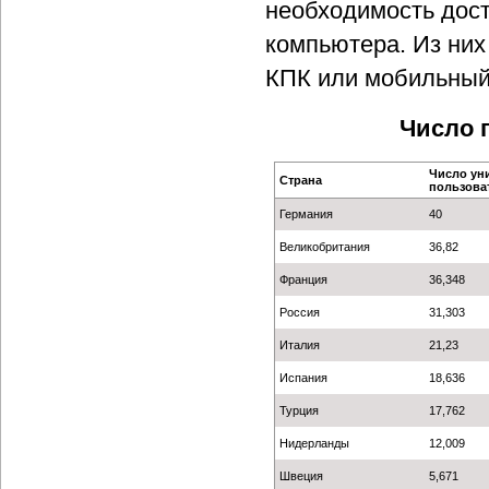
необходимость дост
компьютера. Из них
КПК или мобильный
Число 
Число ун
Страна
пользоват
Германия
40
Великобритания
36,82
Франция
36,348
Россия
31,303
Италия
21,23
Испания
18,636
Турция
17,762
Нидерланды
12,009
Швеция
5,671