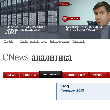
«Mr. Сумкин» подготовился к
Как строился электронный
прекращению поддержки
бизнес Банка Москвы?
WS2003
English
Mobile
Android
Light
Twitter (topnews)
Facebook
Заоблачная оптимизация: как
Рейтинг CNewsInfrastructure 20
Faberlic изменил подход к
приглашаем участвовать
аналитике
АНАЛИТИКА
CNEWS
НОВОСТИ
КОНФЕРЕНЦИИ
ЖУРНАЛ
Обзор
Телеком 2009