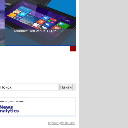
Планшет Dell Venue 11 Pro
Пора выбирать Fujitsu!
ние подготовлено
версия для печати