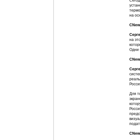
Сегод
устан
термо
на ос
CNews
Серге
на эт
котор
Одни 
CNews
Серге
систе
реаль
Росси
Для т
экран
котор
Росси
предс
визуа
подат
CNews