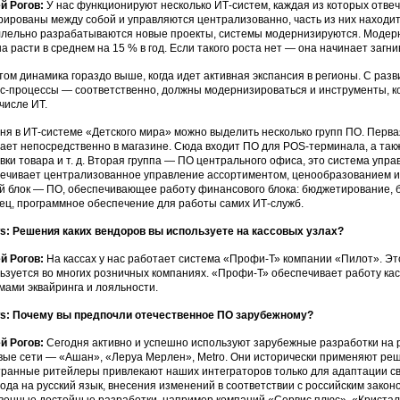
й Рогов:
У нас функционируют несколько ИТ-систем, каждая из которых отве
рированы между собой и управляются централизованно, часть из них находитс
лельно разрабатываются новые проекты, системы модернизируются. Модер
а расти в среднем на 15 % в год. Если такого роста нет — она начинает загни
том динамика гораздо выше, когда идет активная экспансия в регионы. С ра
с-процессы — соответственно, должны модернизироваться и инструменты, к
 числе ИТ.
ня в ИТ-системе «Детского мира» можно выделить несколько групп ПО. Перв
ает непосредственно в магазине. Сюда входит ПО для POS-терминала, а та
вки товара и т. д. Вторая группа — ПО центрального офиса, это система упр
ечивает централизованное управление ассортиментом, ценообразованием и
й блок — ПО, обеспечивающее работу финансового блока: бюджетирование, 
ец, программное обеспечение для работы самих ИТ-служб.
: Решения каких вендоров вы используете на кассовых узлах?
й Рогов:
На кассах у нас работает система «Профи-Т» компании «Пилот». Эт
ьзуется во многих розничных компаниях. «Профи-Т» обеспечивает работу касс
мами эквайринга и лояльности.
s: Почему вы предпочли отечественное ПО зарубежному?
й Рогов:
Сегодня активно и успешно используют зарубежные разработки на 
вые сети — «Ашан», «Леруа Мерлен», Metro. Они исторически применяют ре
ранные ритейлеры привлекают наших интеграторов только для адаптации с
ода на русский язык, внесения изменений в соответствии с российским закон