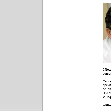
CNews
реше
Серге
прежд
основ
Объем
конку
CNew