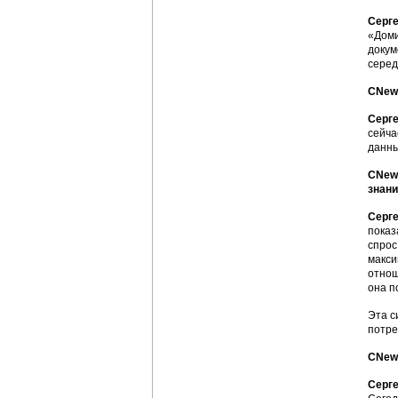
Серге
«Доми
докум
серед
CNew
Серге
сейча
данны
CNews
знани
Серге
показ
спрос
макси
отнош
она п
Эта с
потре
CNews
Серге