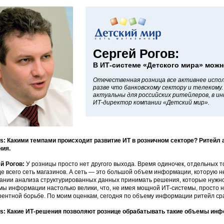
Сергей Рогов:
В ИТ-системе «Детского мира» можн
Отечественная розница все активнее испол
разве что банковскому сектору и телекому.
актуальны для российских ритейлеров, в и
ИТ-директор компании «Детский мир».
: Какими темпами происходит развитие ИТ в розничном секторе? Ритейл
ния.
й Рогов:
У розницы просто нет другого выхода. Время одиночек, отдельных т
е всего сеть магазинов. А сеть — это большой объем информации, которую н
ании анализа структурированных данных принимать решения, которые нужно
ы информации настолько велики, что, не имея мощной ИТ-системы, просто не
рентной борьбе. По моим оценкам, сегодня по объему информации ритейл сра
s: Какие ИТ-решения позволяют рознице обрабатывать такие объемы ин