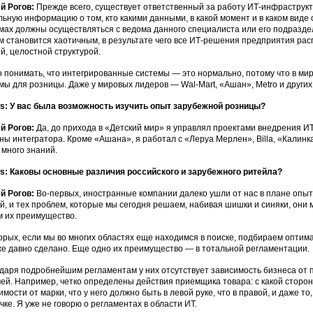
й Рогов:
Прежде всего, существует ответственный за работу ИТ-инфраструкт
льную информацию о том, кто какими данными, в какой момент и в каком вид
мах должны осуществляться с ведома данного специалиста или его подраздел
м становится хаотичным, в результате чего все ИТ-решения предприятия ра
й, целостной структурой.
 понимать, что интегрированные системы — это нормально, потому что в м
мы для розницы. Даже у мировых лидеров — Wal-Mart, «Ашан», Metro и други
: У вас была возможность изучить опыт зарубежной розницы?
й Рогов:
Да, до прихода в «Детский мир» я управлял проектами внедрения ИТ
ны интегратора. Кроме «Ашана», я работал с «Леруа Мерлен», Billa, «Калинка
 много знаний.
: Каковы основные различия российского и зарубежного ритейла?
й Рогов:
Во-первых, иностранные компании далеко ушли от нас в плане опыт
й, и тех проблем, которые мы сегодня решаем, набивая шишки и синяки, они 
м их преимущество.
орых, если мы во многих областях еще находимся в поиске, подбираем оптима
же давно сделано. Еще одно их преимущество — в тотальной регламентации.
даря подробнейшим регламентам у них отсутствует зависимость бизнеса от
ей. Например, четко определены действия приемщика товара: с какой сторон
имости от марки, что у него должно быть в левой руке, что в правой, и даже т
чке. Я уже не говорю о регламентах в области ИТ.