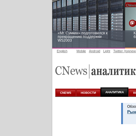
«Mr. Сумкин» подготовился к
К
прекращению поддержки
б
WS2003
English
Mobile
Android
Light
Twitter (topnew
Заоблачная оптимизация: как
Р
Faberlic изменил подход к
п
аналитике
АНАЛИТИКА
CNEWS
НОВОСТИ
К
Обзо
Рын