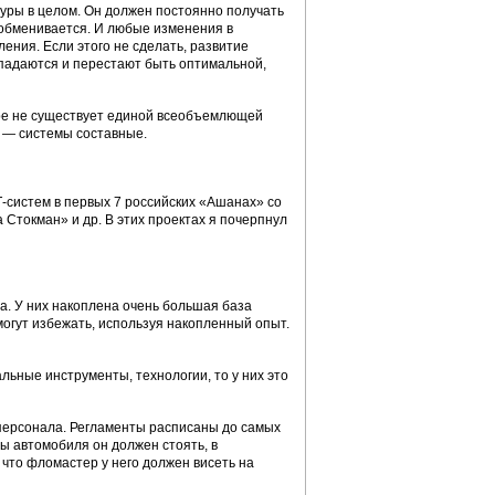
уры в целом. Он должен постоянно получать
е обменивается. И любые изменения в
ения. Если этого не сделать, развитие
спадаются и перестают быть оптимальной,
ире не существует единой всеобъемлющей
х — системы составные.
-систем в первых 7 российских «Ашанах» со
 Стокман» и др. В этих проектах я почерпнул
а. У них накоплена очень большая база
могут избежать, используя накопленный опыт.
льные инструменты, технологии, то у них это
 персонала. Регламенты расписаны до самых
ы автомобиля он должен стоять, в
о, что фломастер у него должен висеть на