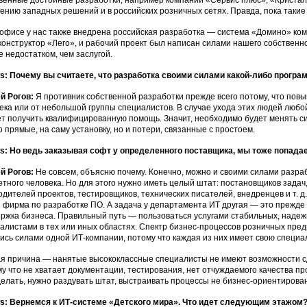
венные достойные разработки, например компаний «Сервис плюс», «Кристалл
ению западных решений и в российских розничных сетях. Правда, пока такие
-офисе у нас также внедрена российская разработка — система «Домино» ко
конструктор «Лего», и рабочий проект был написан силами нашего собственн
е недостатком, чем заслугой.
: Почему вы считаете, что разработка своими силами какой-либо програ
й Рогов:
Я противник собственной разработки прежде всего потому, что пов
ека или от небольшой группы специалистов. В случае ухода этих людей любой
т получить квалифицированную помощь. Значит, необходимо будет менять си
о прямые, на саму установку, но и потери, связанные с простоем.
: Но ведь заказывая софт у определенного поставщика, мы тоже попадаем
й Рогов:
Не совсем, объясню почему. Конечно, можно и своими силами разраб
етного человека. Но для этого нужно иметь целый штат: постановщиков задач
одителей проектов, тестировщиков, технических писателей, внедренцев и т. д
 фирма по разработке ПО. А задача у департамента ИТ другая — это прежде 
ржка бизнеса. Правильный путь — пользоваться услугами стабильных, наде
алистами в тех или иных областях. Спектр бизнес-процессов розничных пре
ись силами одной ИТ-компании, потому что каждая из них имеет свою специа
я причина — нанятые высококлассные специалисты не имеют возможности с
у что не хватает документации, тестирования, нет отчуждаемого качества пр
делать, нужно раздувать штат, выстраивать процессы не бизнес-ориентирова
: Вернемся к ИТ-системе «Детского мира». Что идет следующим этажом