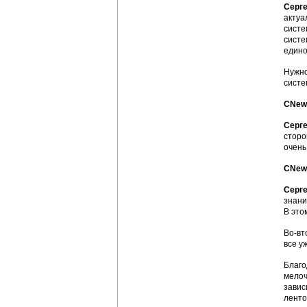
Серге
актуа
систе
систе
едино
Нужно
систе
CNews
Серге
сторо
очень
CNews
Серге
знани
В это
Во-вт
все у
Благо
мелоч
завис
ленто