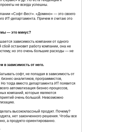
 Сервис» и др. Но есть тенденции к
 проекты не всегда успешны.
мпании «Софт-Вест». «Домино» — это своего
ого ИТ-департамента. Причем я считаю это
ммы — это минус?
ышается зависимость компании от одного
 сбой остановит работу компании, она не
стему, но это очень большие расходы — не
 в зависимость от него.
атывать софт, не попадая в зависимость от
, бизнес-аналитиков, программистов,
. Но тогда вместо департамента ИТ появится
всего автоматизация бизнес-процессов,
жных компаний, которые являются
дприятий очень большой. Невозможно
лизацию.
делать высококлассный продукт. Почему?
одукта, нет законченного решения. Чтобы все
нно, а продукто-ориентированно.
?