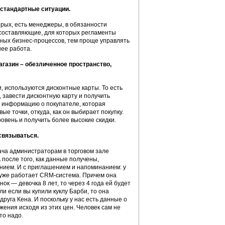
естандартные ситуации.
орых, есть менеджеры, в обязанности
 составляющие, для которых регламенты
тных бизнес-процессов, тем проще управлять
нее работа.
газин – обезличенное пространство,
, используются дисконтные карты. То есть
 завести дисконтную карту и получить
ет информацию о покупателе, которая
ые точки, откуда, как он выбирает покупку.
вень и получить более высокие скидки.
связываться.
ача администраторам в торговом зале
 после того, как данные получены,
ением. И с приглашением и напоминанием: у
о уже работает CRM-система. Причем она
ок — девочка 8 лет, то через 4 года ей будет
и если вы купили куклу Барби, то она
руга Кена. И поскольку у нас есть данные о
жения исходя из этих цен. Человек сам не
то надо.