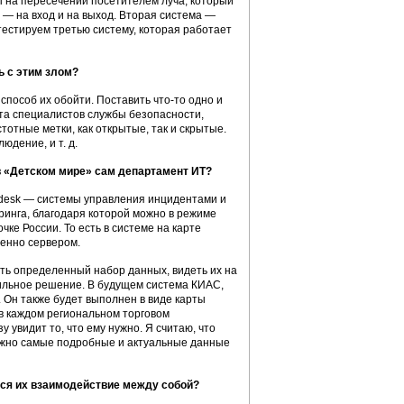
ы на пересечении посетителем луча, который
— на вход и на выход. Вторая система —
естируем третью систему, которая работает
ь с этим злом?
пособ их обойти. Поставить что-то одно и
ота специалистов службы безопасности,
тотные метки, как открытые, так и скрытые.
юдение, и т. д.
 в «Детском мире» сам департамент ИТ?
pdesk — системы управления инцидентами и
инга, благодаря которой можно в режиме
ке России. То есть в системе на карте
менно сервером.
ть определенный набор данных, видеть их на
вильное решение. В будущем система КИАС,
 Он также будет выполнен в виде карты
 в каждом региональном торговом
 увидит то, что ему нужно. Я считаю, что
ожно самые подробные и актуальные данные
тся их взаимодействие между собой?