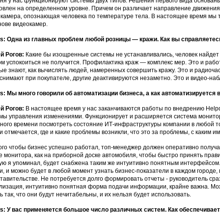
ня у нас функционируют системы двух типов. Решения первого вида основан
овлен на определенном уровне. Причем он различает направление движения 
камера, опознающая человека по температуре тела. В настоящее время мы т
нове видеокамер.
: Одна из главных проблем любой розницы — кражи. Как вы справляетес
й Рогов:
Какие бы изощренные системы не устанавливались, человек найдет с
ом успокоиться не получится. Профилактика краж — комплекс мер. Это и раб
ые знают, как вычислять людей, намеренных совершить кражу. Это и радиочас
снимают при покупателе, другие деактивируются незаметно. Это и видео-набл
: Мы много говорили об автоматизации бизнеса, а как автоматизируется
й Рогов:
В настоящее время у нас заканчиваются работы по внедрению Hel
мы управления изменениями. Функционирует и расширяется система монитор
ного времени посмотреть состояние ИТ-инфраструктуры компании в любой точ
и отмечается, где и какие проблемы возникли, что это за проблемы, с каким и
ого чтобы бизнес успешно работал, топ-менеджер должен оперативно получа
е монитора, как на приборной доске автомобиля, чтобы быстро принять пра
ую я упоминал, будет снабжена таким же интуитивно понятным интерфейсом.
и, и можно будет в любой момент узнать бизнес-показатели в каждом городе,
тавительстве. Не потребуется долго формировать отчеты - руководитель сразу
лизация, интуитивно понятная форма подачи информации, крайне важна. М
ь так, что они будут нечитабельны, и их нельзя будет использовать.
: У вас применяется большое число различных систем. Как обеспечивае