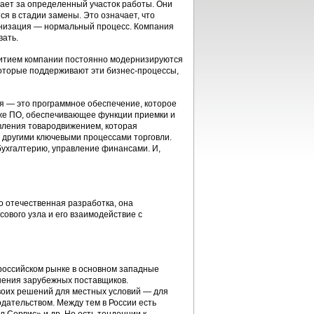
чает за определенный участок работы. Они
я в стадии замены. Это означает, что
низация — нормальный процесс. Компания
вать.
звитием компании постоянно модернизируются
оторые поддерживают эти бизнес-процессы,
ая — это программное обеспечение, которое
кже ПО, обеспечивающее функции приемки и
авления товародвижением, которая
 другими ключевыми процессами торговли.
бухгалтерию, управление финансами. И,
о отечественная разработка, она
ового узла и его взаимодействие с
российском рынке в основном западные
шения зарубежных поставщиков.
воих решений для местных условий — для
одательством. Между тем в России есть