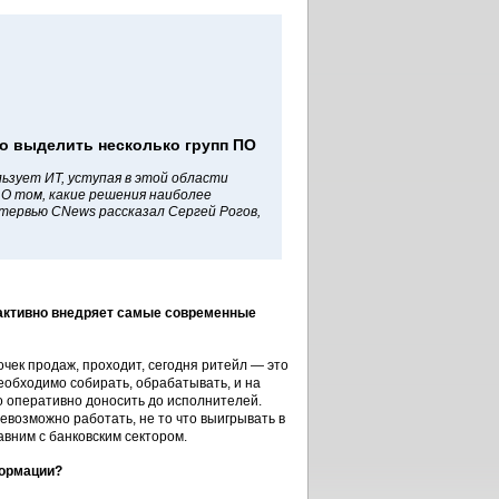
о выделить несколько групп ПО
ьзует ИТ, уступая в этой области
 О том, какие решения наиболее
нтервью CNews рассказал Сергей Рогов,
 активно внедряет самые современные
очек продаж, проходит, сегодня ритейл — это
еобходимо собирать, обрабатывать, и на
 оперативно доносить до исполнителей.
возможно работать, не то что выигрывать в
вним с банковским сектором.
формации?