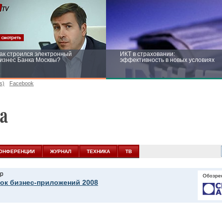
ак строился электронный
ИКТ в страховании:
изнес Банка Москвы?
эффективность в новых условиях
s)
Facebook
ейтинг CNewsInfrastructure 2015:
Информационная безопасность
риглашаем участвовать
бизнеса и госструктур: развитие в
новых условиях
ОНФЕРЕНЦИИ
ЖУРНАЛ
ТЕХНИКА
ТВ
р
Обозре
ок бизнес-приложений 2008