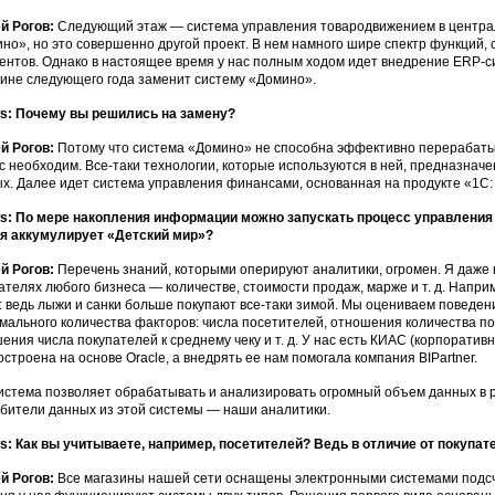
й Рогов:
Следующий этаж — система управления товародвижением в централ
но», но это совершенно другой проект. В нем намного шире спектр функций,
ентов. Однако в настоящее время у нас полным ходом идет внедрение ERP-сис
ине следующего года заменит систему «Домино».
s: Почему вы решились на замену?
й Рогов:
Потому что система «Домино» не способна эффективно перерабаты
с необходим. Все-таки технологии, которые используются в ней, предназна
х. Далее идет система управления финансами, основанная на продукте «1C
: По мере накопления информации можно запускать процесс управления у
я аккумулирует «Детский мир»?
й Рогов:
Перечень знаний, которыми оперируют аналитики, огромен. Я даже
ателях любого бизнеса — количестве, стоимости продаж, марже и т. д. Напри
: ведь лыжи и санки больше покупают все-таки зимой. Мы оцениваем поведен
мального количества факторов: числа посетителей, отношения количества по
ения числа покупателей к среднему чеку и т. д. У нас есть КИАС (корпорати
остроена на основе Oracle, а внедрять ее нам помогала компания BIPartner.
истема позволяет обрабатывать и анализировать огромный объем данных в 
бители данных из этой системы — наши аналитики.
: Как вы учитываете, например, посетителей? Ведь в отличие от покупате
й Рогов:
Все магазины нашей сети оснащены электронными системами подсч