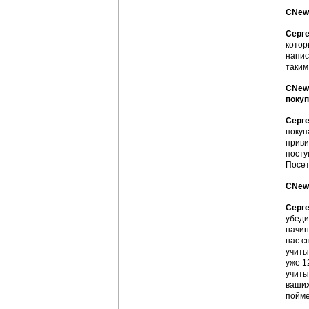
CNews
Серге
котор
напис
таким
CNews
покуп
Серге
покуп
приви
посту
Посет
CNews
Серге
убеди
начин
нас с
учиты
уже 1
учиты
ваших
пойме