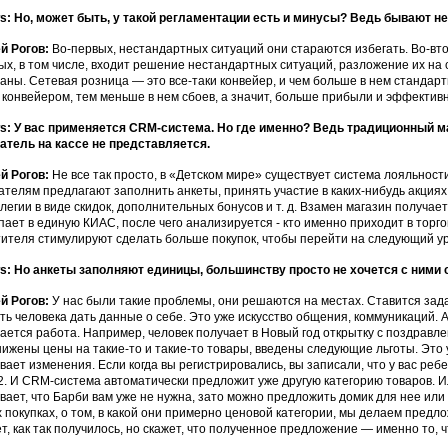
: Но, может быть, у такой регламентации есть и минусы? Ведь бывают н
й Рогов:
Во-первых, нестандартных ситуаций они стараются избегать. Во-вт
ых, в том числе, входит решение нестандартных ситуаций, разложение их на
аны. Сетевая розница — это все-таки конвейер, и чем больше в нем стандар
 конвейером, тем меньше в нем сбоев, а значит, больше прибыли и эффектив
: У вас применяется CRM-система. Но где именно? Ведь традиционный ма
атель на кассе не представляется.
й Рогов:
Не все так просто, в «Детском мире» существует система лояльности
ателям предлагают заполнить анкеты, принять участие в каких-нибудь акциях,
легии в виде скидок, дополнительных бонусов и т. д. Взамен магазин получа
пает в единую КИАС, после чего анализируется - кто именно приходит в торгов
ителя стимулируют сделать больше покупок, чтобы перейти на следующий уро
: Но анкеты заполняют единицы, большинству просто не хочется с ними 
й Рогов:
У нас были такие проблемы, они решаются на местах. Ставится зад
ть человека дать данные о себе. Это уже искусство общения, коммуникаций. А
ается работа. Например, человек получает в Новый год открытку с поздравл
нижены цены на такие-то и такие-то товары, введены следующие льготы. Эт
вает изменения. Если когда вы регистрировались, вы записали, что у вас ребен
2. И CRM-система автоматически предложит уже другую категорию товаров. Ил
вает, что Барби вам уже не нужна, зато можно предложить домик для нее или д
 покупках, о том, в какой они примерно ценовой категории, мы делаем предло
т, как так получилось, но скажет, что полученное предложение — именно то, ч