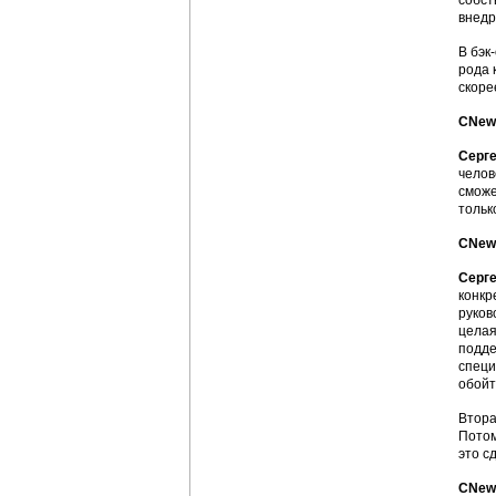
собст
внедр
В бэк
рода 
скоре
CNews
Серге
челов
сможе
тольк
CNews
Серге
конкр
руков
целая
подде
специ
обойт
Втора
Потом
это с
CNews