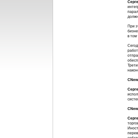
Серге
интег
парал
должн
При э
бизне
в том
Сегод
работ
отпра
обесп
Трети
након
CNews
Серге
испол
систе
CNew
Серге
торго
Иност
перев