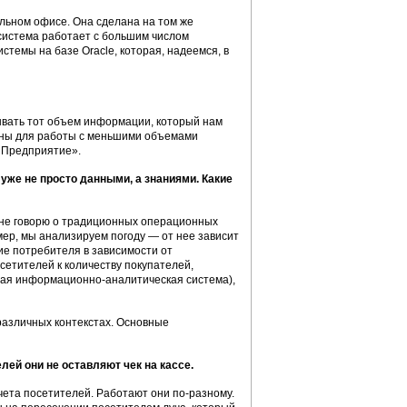
ьном офисе. Она сделана на том же
 система работает с большим числом
темы на базе Oracle, которая, надеемся, в
вать тот объем информации, который нам
чены для работы с меньшими объемами
: Предприятие».
же не просто данными, а знаниями. Какие
 не говорю о традиционных операционных
мер, мы анализируем погоду — от нее зависит
ие потребителя в зависимости от
сетителей к количеству покупателей,
вная информационно-аналитическая система),
различных контекстах. Основные
лей они не оставляют чек на кассе.
ета посетителей. Работают они по-разному.