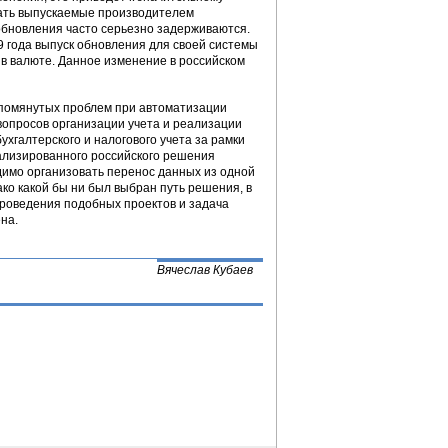
ать выпускаемые производителем
обновления часто серьезно задерживаются.
9 года выпуск обновления для своей системы
 в валюте. Данное изменение в российском
 упомянутых проблем при автоматизации
 вопросов организации учета и реализации
хгалтерского и налогового учета за рамки
ализированного российского решения
одимо организовать перенос данных из одной
ако какой бы ни был выбран путь решения, в
проведения подобных проектов и задача
на.
Вячеслав Кубаев