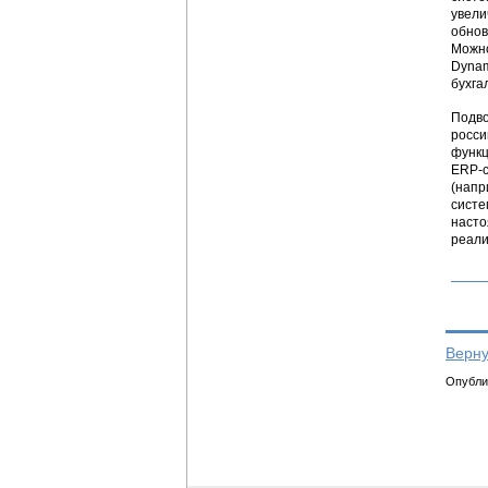
увели
обнов
Можно
Dynam
бухга
Подво
росси
функц
ERP-с
(напр
систе
насто
реали
Верну
Опублик