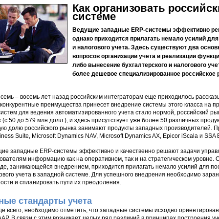
Как организовать российск
системе
Ведущие западные ERP-системы эффективно реш
однако приходится прилагать немало усилий для
и налогового учета. Здесь существуют два основ
вопросов организации учета и реализации функц
либо вынесение бухгалтерского и налогового учет
более дешевое специализированное российское 
 семь – восемь лет назад российским интеграторам еще приходилось рассказы
 конкурентные преимущества принесет внедрение системы этого класса на п
истем для ведения автоматизированного учета стало нормой, российский ры
з (с 50 до 579 млн долл.), и здесь присутствует уже более 50 различных прод
ую долю российского рынка занимают продукты западных производителей. Пре
iness Suite, Microsoft Dynamics NAV, Microsoft Dynamics AX, Epicor iScala и SSA
ие западные ERP-системы эффективно и качественно решают задачи управл
ователям информацию как на оперативном, так и на стратегическом уровне. 
де, занимающейся внедрением, приходится прилагать немало усилий для пост
ового учета в западной системе. Для успешного внедрения необходимо зар
ости и спланировать пути их преодоления.
ные стандарты учета
е всего, необходимо отметить, что западные системы исходно ориентирован
AP. В связи с этим возникает целых ряд различий в принципах построения уч