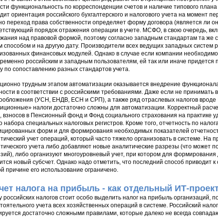
сти функциональность по корреспонденции счетов и наличие типового плана
дит ориентация российского бухгалтерского и налогового учета на момент пе
о переход права собственности определяет форму договора (является ли он 
етствующий порядок отражения операции в учете. МСФО, в свою очередь, вк
жания над правовой формой, поэтому согласно западным стандартам та же с
м способом и на другую дату. Производители всех ведущих западных систем 
изованных финансовых модулей. Однако в случае если компании необходи
ременно российским и западным пользователям, ей так или иначе придется
у по сопоставлению разных стандартов учета.
ционно трудным этапом автоматизации оказывается внедрение функционала, 
ности в соответствии с российскими требованиями. Даже если не принимать
ообложения (УСН, ЕНДВ, ЕСН и СРП), а также ряд отраслевых налогов вроде 
иционные» налоги достаточно сложны для автоматизации. Корректный расче
 взносов в Пенсионный фонд и Фонд социального страхования на практике у
о набора специальных налоговых регистров. Кроме того, отчетность по нало
цированных форм и для формирования необходимых показателей отчетност
тический учет операций, который часто тяжело организовать в системе. На 
тического учета либо добавляют новые аналитические разрезы (что может 
зий), либо организуют многоуровневый учет, при котором для формирования
ится новый субсчет. Однако надо отметить, что последний способ приводит к
ой причине его использование ограничено.
чет налога на прибыль - как отдельный ИТ-проек
у российских налогов стоит особо выделить налог на прибыль организаций, п
тоятельного учета всех хозяйственных операций в системе. Российский нало
ируется достаточно сложными правилами, которые далеко не всегда совпада