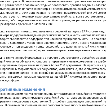
лтерского учета. В результате построение правильного расчета налога на п
т. В рамках этого проекта необходимо реализовать правила ведения налогово
ть специальные налоговые регистры и обеспечить правильный механизм вне
ды. Кроме того, если организация не является некоммерческой или субъект
изовать учет отложенных налоговых активов и обязательств в соответствии с
равило, либо созданием независимой области учета для расчета налога на п
рректировках движений в Главной книге.
спользовании типовых локализованных решений западных ERP-систем надо быт
й мере поддерживать ведение российских налогов, а часть налогов может не
водитель заявляет о поддержке той или иной функциональности, на практи
бовать доработки и устранения ошибок. Например, если в пакете локализаци
корее всего, при внедрении придется доработать дополнительный лист книги
ения в закрытых периодах) и реализовать правильное отражение в книге пок
дна типичная проблема связана с тем, что в соответствии с российским зак
ций компания обязана использовать первичные учетные документы из альб
цированных форм сейчас находится более 280 документов. На практике «в с
цированных форм первичных документов, хотя, конечно, это количество варь
нии. При этом далеко не все российские локализации западных систем сра
енты, и в рамках проекта внедрения западной ERP-системы приходится пров
стающих форм.
ративные изменения
лючение отметим общую сложность при автоматизации российского бухгалтерск
что правила, регламентирующие российский учет, а также унифицированные 
рывно и иногда очень существенно. Это требует организации оперативной т
мы. В случае если компания решит самостоятельно вносить необходимые изм