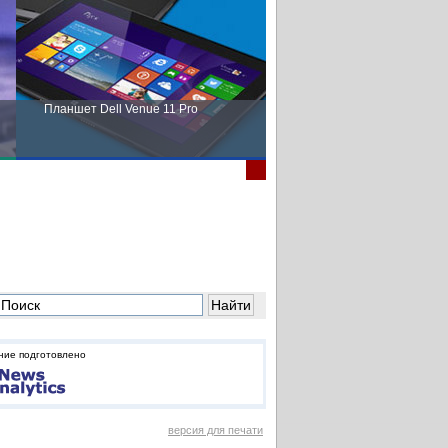
Планшет Dell Venue 11 Pro
Пора выбирать Fujitsu!
ние подготовлено
версия для печати