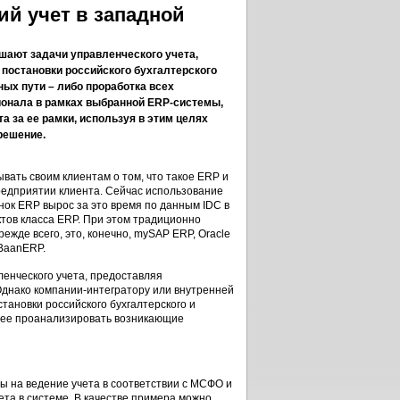
ий учет в западной
ают задачи управленческого учета,
 постановки российского бухгалтерского
ных пути – либо проработка всех
ионала в рамках выбранной ERP-системы,
а за ее рамки, используя в этим целях
решение.
вать своим клиентам о том, что такое ERP и
редприятии клиента. Сейчас использование
нок ERP вырос за это время по данным IDC в
уктов класса ERP. При этом традиционно
жде всего, это, конечно, mySAP ERP, Oracle
 BaanERP.
енческого учета, предоставляя
Однако компании-интегратору или внутренней
ановки российского бухгалтерского и
анее проанализировать возникающие
ы на ведение учета в соответствии с МСФО и
ета в системе. В качестве примера можно