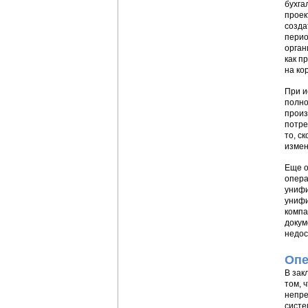
бухга
проек
созда
перио
орган
как п
на ко
При и
полно
произ
потре
то, с
измен
Еще о
опера
унифи
унифи
компа
докум
недо
Опе
В зак
том, 
непре
систе