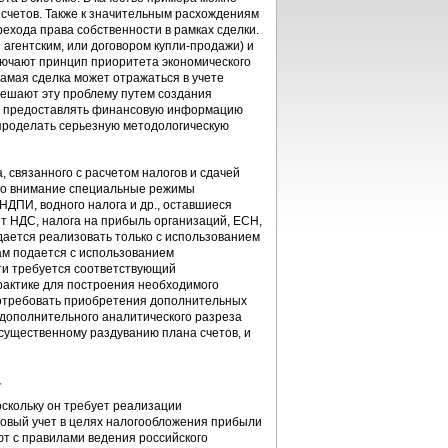
 счетов. Также к значительным расхождениям
рехода права собственности в рамках сделки.
агентским, или договором купли-продажи) и
лючают принцип приоритета экономического
амая сделка может отражаться в учете
решают эту проблему путем создания
мо предоставлять финансовую информацию
 проделать серьезную методологическую
связанного с расчетом налогов и сдачей
 во внимание специальные режимы
НДПИ, водного налога и др., оставшиеся
т НДС, налога на прибыль организаций, ЕСН,
дается реализовать только с использованием
гам подается с использованием
и требуется соответствующий
практике для построения необходимого
потребовать приобретения дополнительных
 дополнительного аналитического разреза
 существенному раздуванию плана счетов, и
т
оскольку он требует реализации
говый учет в целях налогообложения прибыли
ют с правилами ведения российского