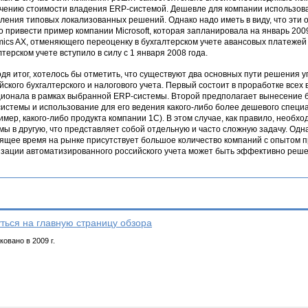
чению стоимости владения ERP-системой. Дешевле для компании использов
ления типовых локализованных решений. Однако надо иметь в виду, что эти 
 привести пример компании Microsoft, которая запланировала на январь 200
ics AX, отменяющего переоценку в бухгалтерском учете авансовых платежей
лтерском учете вступило в силу с 1 января 2008 года.
дя итог, хотелось бы отметить, что существуют два основных пути решения
йского бухгалтерского и налогового учета. Первый состоит в проработке всех
ионала в рамках выбранной ERP-системы. Второй предполагает вынесение бу
истемы и использование для его ведения какого-либо более дешевого специ
имер, какого-либо продукта компании 1С). В этом случае, как правило, необх
мы в другую, что представляет собой отдельную и часто сложную задачу. Одн
ящее время на рынке присутствует большое количество компаний с опытом 
зации автоматизированного российского учета может быть эффективно реше
ться на главную страницу обзора
овано в 2009 г.