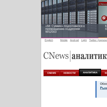
«Mr. Сумкин» подготовился к
К
прекращению поддержки
б
WS2003
English
Mobile
Android
Light
Twitter (topnew
Заоблачная оптимизация: как
Р
Faberlic изменил подход к
п
аналитике
АНАЛИТИКА
CNEWS
НОВОСТИ
К
Обзо
Рын