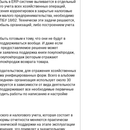
рибыль в ERP-системе выливается в отдельный
го учета всех хозяйственных операций,
сения корректировок в закрытые налоговые
ом малого предпринимательства, необходимо
 ПБУ 18/02. Технически эти задачи решаются,
рибыль организаций, либо построением учета
ь готовым к тому, что они не будут в
 поддерживаться вообще. И даже если
ке предоставляемое решение может
и заявлена поддержка книги покупок/продаж,
 покупок/продаж (которым отражают
упок/продаж возврата товара.
онодательством, для отражения хозяйственных
ома унифицированных форм. Всего в альбоме
реднем» организация использует около 30
ируется в зависимости от вида деятельности
зу поддерживают все необходимые первичные
одить работы по написанию и настройке
ого и налогового учета, которая состоит в
формы отчетности меняются практически
ехнической поддержки на этапе эксплуатации
енения, это приведет к значительному