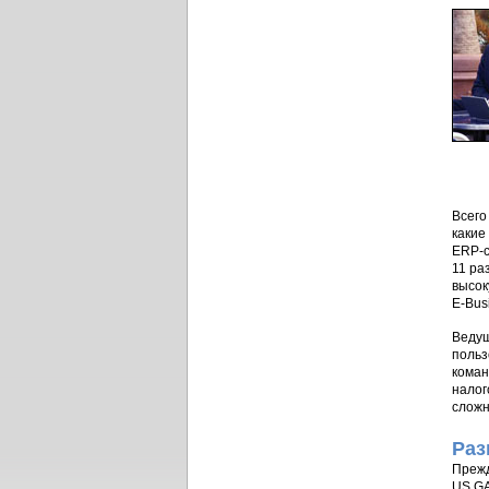
Всего
какие
ERP-с
11 ра
высок
E-Bus
Ведущ
польз
коман
налог
сложн
Раз
Прежд
US GA