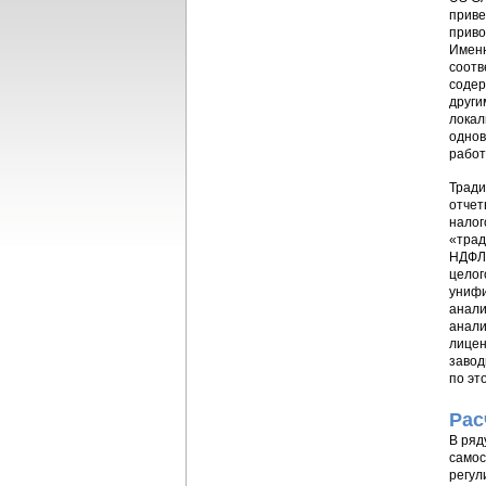
приве
приво
Именн
соотв
содер
други
локал
однов
работ
Тради
отчет
налог
«трад
НДФЛ,
целог
унифи
анали
анали
лицен
завод
по эт
Рас
В ряд
самос
регул