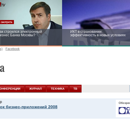
ак строился электронный
ИКТ в страховании:
изнес Банка Москвы?
эффективность в новых условиях
s)
Facebook
ейтинг CNewsInfrastructure 2015:
Информационная безопасность
риглашаем участвовать
бизнеса и госструктур: развитие в
новых условиях
ОНФЕРЕНЦИИ
ЖУРНАЛ
ТЕХНИКА
ТВ
р
Обозре
ок бизнес-приложений 2008