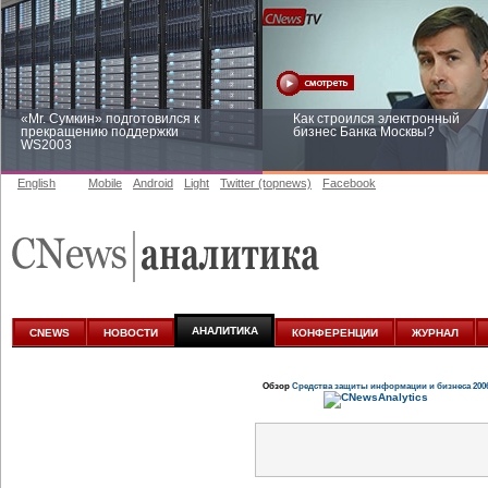
«Mr. Сумкин» подготовился к
Как строился электронный
прекращению поддержки
бизнес Банка Москвы?
WS2003
English
Mobile
Android
Light
Twitter (topnews)
Facebook
Заоблачная оптимизация: как
Рейтинг CNewsInfrastructure 20
Faberlic изменил подход к
приглашаем участвовать
аналитике
АНАЛИТИКА
CNEWS
НОВОСТИ
КОНФЕРЕНЦИИ
ЖУРНАЛ
Обзор
Средства защиты информации и бизнеса 200