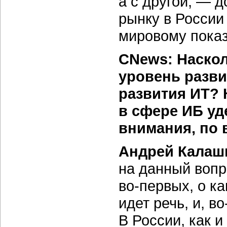
а с другой, — 
рынку в России
мировому пока
CNews: Наскол
уровень разв
развития ИТ? 
в сфере ИБ уд
внимания, по
Андрей Калаш
на данный вопр
во-первых,
о ка
идет речь, и,
во
В России, как и