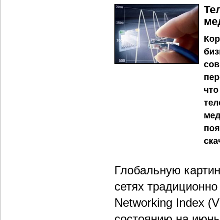
Те
ме
Кор
биз
сов
пер
что
тел
мед
поя
ска
Глобальную картин
сетях традиционно 
Networking Index (
состоянию на июнь 