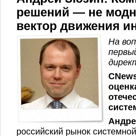
решений — не модн
вектор движения и
На во
первы
дирек
CNews
оценк
отече
систе
Андре
российский рынок системной