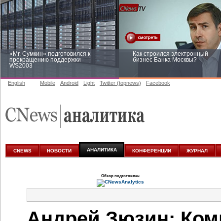
«Mr. Сумкин» подготовился к
Как строился электронный
прекращению поддержки
бизнес Банка Москвы?
WS2003
English
Mobile
Android
Light
Twitter (topnews)
Facebook
Заоблачная оптимизация: как
Рейтинг CNewsInfrastructure 20
Faberlic изменил подход к
приглашаем участвовать
аналитике
АНАЛИТИКА
CNEWS
НОВОСТИ
КОНФЕРЕНЦИИ
ЖУРНАЛ
Обзор подготовлен
Андрей Зюзин: Ком