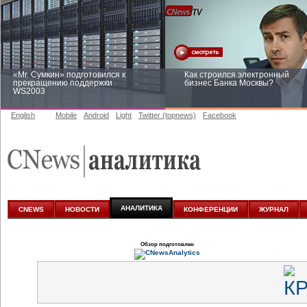
«Mr. Сумкин» подготовился к
Как строился электронный
прекращению поддержки
бизнес Банка Москвы?
WS2003
English
Mobile
Android
Light
Twitter (topnews)
Facebook
Заоблачная оптимизация: как
Рейтинг CNewsInfrastructure 20
Faberlic изменил подход к
приглашаем участвовать
аналитике
АНАЛИТИКА
CNEWS
НОВОСТИ
КОНФЕРЕНЦИИ
ЖУРНАЛ
Обзор подготовлен