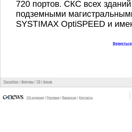
720 портов. СКС всех здани
подземными магистральным
SYSTIMAX OptiSPEED и имею
Вернуться
Техноблог
|
Форумы
|
ТВ
|
Архив
Об издании
|
Реклама
|
Вакансии
|
Контакты