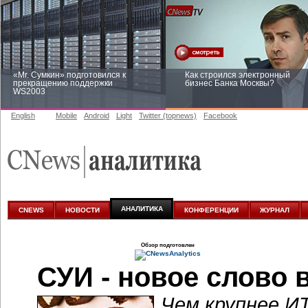
«Mr. Сумкин» подготовился к
Как строился электронный
прекращению поддержки
бизнес Банка Москвы?
WS2003
English
Mobile
Android
Light
Twitter (topnews)
Facebook
Заоблачная оптимизация: как
Рейтинг CNewsInfrastructure 20
Faberlic изменил подход к
приглашаем участвовать
аналитике
АНАЛИТИКА
CNEWS
НОВОСТИ
КОНФЕРЕНЦИИ
ЖУРНАЛ
Обзор подготовлен
СУИ - новое слово 
Чем крупнее И