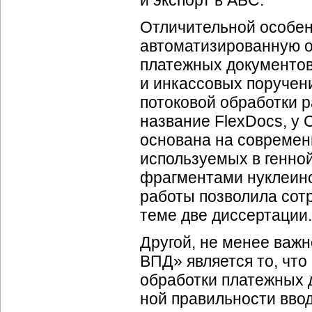
и экспорт в АБС.
Отличительной особен
автоматизированную о
платежных документов
и инкассовых поручени
потоковой обработки 
название FlexDocs, у C
основана на современ
используемых в генно
фрагментами нуклеино
работы позволила сотр
теме две диссертации.
Другой, не менее важн
ВПД» является то, что
обработки платежных 
ной правильности вво