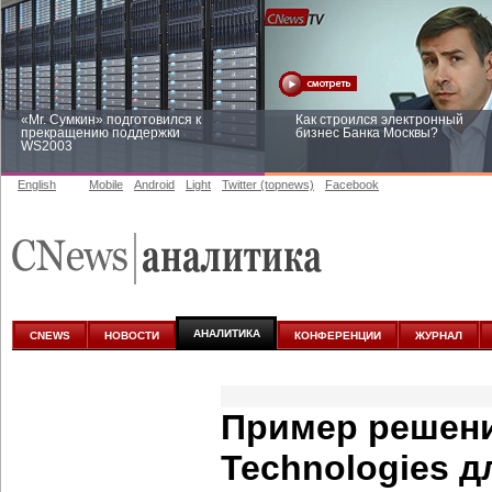
«Mr. Сумкин» подготовился к
Как строился электронный
прекращению поддержки
бизнес Банка Москвы?
WS2003
English
Mobile
Android
Light
Twitter (topnews)
Facebook
Заоблачная оптимизация: как
Рейтинг CNewsInfrastructure 20
Faberlic изменил подход к
приглашаем участвовать
аналитике
АНАЛИТИКА
CNEWS
НОВОСТИ
КОНФЕРЕНЦИИ
ЖУРНАЛ
Пример решения
Technologies д