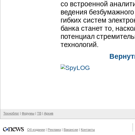
со встроенной аналит
ведения безбумажного
гибких систем электро
банка станет то, наск
потенциал стремител
технологий.
Вернут
Техноблог
|
Форумы
|
ТВ
|
Архив
Об издании
|
Реклама
|
Вакансии
|
Контакты