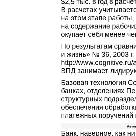
$2,5 тыс. в год в рас
В расчетах учитывает
на этом этапе работы,
на содержание рабочих
окупает себя менее чем
По результатам сравн
и жизнь» № 36, 2003 г.
http://www.cognitive.r
ВПД занимает лидирую
Базовая технология Co
банках, отделениях П
структурных подразде
обеспечения обработки
платежных поручений и
Авто
Банк, наверное, как н