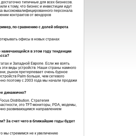
, достаточно типичные для всех бизнесов.
кли к тому, что бизнес и инвестиции идут
иска высококвалифицированного персонала
чении контрактов от вендоров
ример, по сравнению с долей оборота
открывать офисы в новых странах
не намечающейся в этом году тенденции
асса?
татах и Западной Европе. Если же взять
а эти виды устройств. Наши страны намного
изни, рынок претерпевает очень бурное
 устройств Palm больше, чем сетевого
нно поэтому с 2003 года мы начали продажи
лее динамично?
cus Distribution. Стратегия
астности, это TFT-мониторы, PDA, модемы,
мично развивающимся направлением
и? За счет чего в ближайшие годы будет
то мы стремимся не к увеличению