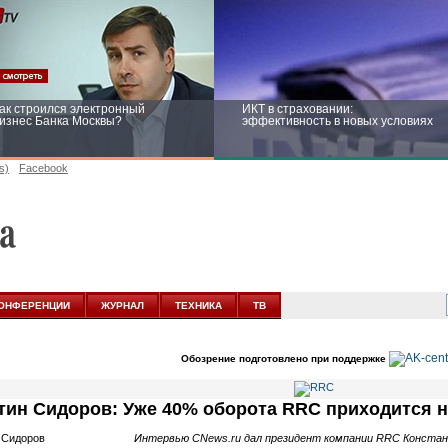
ак строился электронный
ИКТ в страховании:
изнес Банка Москвы?
эффективность в новых условиях
s)
Facebook
ейтинг CNewsInfrastructure 2015:
Информационная безопасность
риглашаем участвовать
бизнеса и госструктур: развитие в
новых условиях
ОНФЕРЕНЦИИ
ЖУРНАЛ
ТЕХНИКА
ТВ
Обозрение подготовлено при поддержке
тин Сидоров: Уже 40% оборота RRC приходится 
Интервью CNews.ru дал президент компании RRC Констан