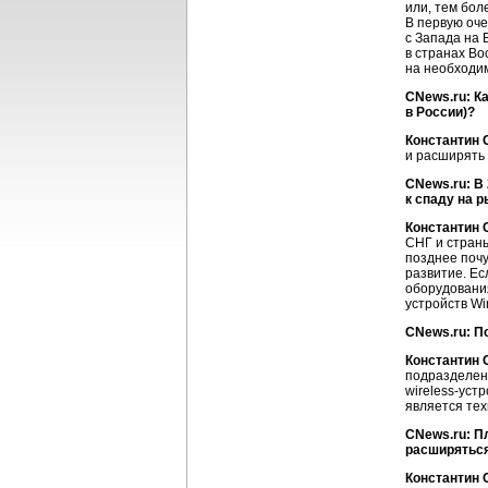
или, тем бол
В первую оче
с Запада на 
в странах Во
на необходим
CNews.ru: К
в России)?
Константин 
и расширять 
CNews.ru: В
к спаду на 
Константин 
СНГ и страны
позднее почу
развитие. Ес
оборудования
устройств Wi
CNews.ru: П
Константин 
подразделен
wirеless-уст
является тех
CNews.ru: П
расширяться
Константин 