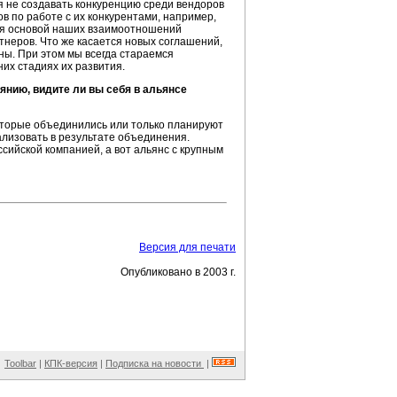
ся не создавать конкуренцию среди вендоров
ов по работе с их конкурентами, например,
ется основой наших взаимоотношений
тнеров. Что же касается новых соглашений,
ны. При этом мы всегда стараемся
их стадиях их развития.
янию, видите ли вы себя в альянсе
оторые объединились или только планируют
ализовать в результате объединения.
сийской компанией, а вот альянс с крупным
Версия для печати
Опубликовано в 2003 г.
Toolbar
|
КПК-версия
|
Подписка на новости
|