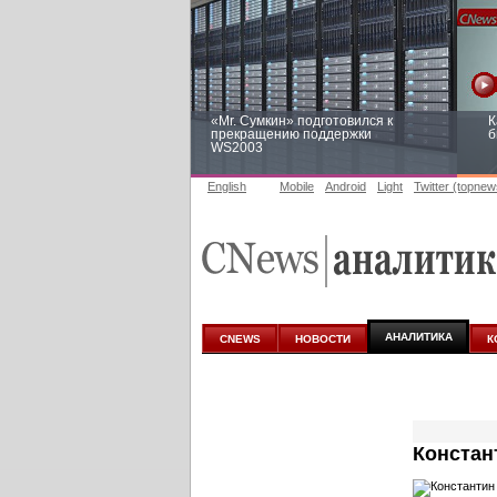
«Mr. Сумкин» подготовился к
К
прекращению поддержки
б
WS2003
English
Mobile
Android
Light
Twitter (topnew
Заоблачная оптимизация: как
Р
Faberlic изменил подход к
п
аналитике
АНАЛИТИКА
CNEWS
НОВОСТИ
К
Констан