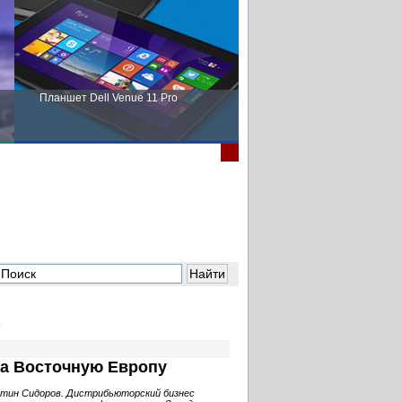
Планшет Dell Venue 11 Pro
Пора выбирать Fujitsu!
на Восточную Европу
тин Сидоров. Дистрибьюторский бизнес