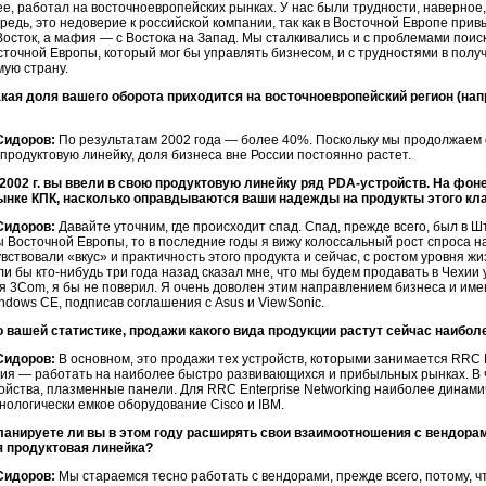
ее, работал на восточноевропейских рынках. У нас были трудности, наверное
редь, это недоверие к российской компании, так как в Восточной Европе привы
Восток, а мафия — с Востока на Запад. Мы сталкивались и с проблемами по
сточной Европы, который мог бы управлять бизнесом, и с трудностями в полу
ую страну.
акая доля вашего оборота приходится на восточноевропейский регион (нап
Сидоров:
По результатам 2002 года — более 40%. Поскольку мы продолжаем 
продуктовую линейку, доля бизнеса вне России постоянно растет.
 2002 г. вы ввели в свою продуктовую линейку ряд PDA-устройств. На фо
рынке КПК, насколько оправдываются ваши надежды на продукты этого кл
Сидоров:
Давайте уточним, где происходит спад. Спад, прежде всего, был в Ш
 Восточной Европы, то в последние годы я вижу колоссальный рост спроса н
вствовали «вкус» и практичность этого продукта и сейчас, с ростом уровня ж
ли бы кто-нибудь три года назад сказал мне, что мы будем продавать в Чехии
 3Com, я бы не поверил. Я очень доволен этим направлением бизнеса и име
ndows CE, подписав соглашения с Asus и ViewSonic.
о вашей статистике, продажи какого вида продукции растут сейчас наибо
Сидоров:
В основном, это продажи тех устройств, которыми занимается RRC Fo
ия — работать на наиболее быстро развивающихся и прибыльных рынках. В ч
ройства, плазменные панели. Для RRC Enterprise Networking наиболее дина
нологически емкое оборудование Cisco и IBM.
ланируете ли вы в этом году расширять свои взаимоотношения с вендорам
 продуктовая линейка?
Сидоров:
Мы стараемся тесно работать с вендорами, прежде всего, потому, ч