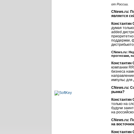
от России.
CNews.ru: П
является се
Константин 
думая только
added дистри
приоритетно.
поддержки, ф
дистрибьюто
CNews.ru: Не
прогнозам, н
Константин 
компании RRC
бизнеса намн
направление 
импульс для 
CNews.ru: С
рынка?
Константин 
только на сл
будучи заинт
на российско
CNews.ru: П
на восточно
Константин 