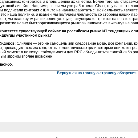
одписанных контрактов, а к повышению их качества. Более того, мы стараем
уктовой линейке. Например, если мы уже работаем с Cisco, то у нас нет план
 мы подписали контракт с IBM, то не начнем работать с HP. Лояльность явля
 это наша политика, а взамен мы получаем лояльность со стороны наших пар
сего, мы планируем расширение уже существующих контрактов на новые стра
развитие новых быстроразвивающихся рынков и включаться в «гонку» на ранн
 контексте существующей сейчас на российском рынке ИТ тенденции к сли
о другим участником рынка?
Сидоров:
Слияние — это не самоцель или следование моде. Все компании, к
, преследуют весьма конкретные экономические цели, которые они хотят ре
ий момент я не вижу необходимости для RRC объединяться с какой-либо рос
ым игроком вполне возможен.
пасибо.
Вернуться на главную страницу обозрения