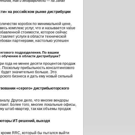
лтинга, так и географически — на Запад
сти» на российском рынке дистрибуции
оличество коробок по минимальной цене,
есь комплекс услуг, что и называется value
обавленной стоимости, которое сейчас
тавляет услуги в области технической
требован партнерами, настолько успешен
ингового подразделения. По вашим
и обучению в области дистрибуции?
ри года не менее десяти процентов продаж
. Поскольку прибыльность консалтингового
и будет значительно больше. Это
рского бизнеса и дать ему новый сильный
твовании «серого» дистрибьюторского
налу. Другое дело, что многие вендоры
елают. Более того, многие локальные офисы,
ику штаб-квартир, так как объемы продаж
ьюторы ИТ-решений, выходя
, кроме RRC, который бы пытался выйти