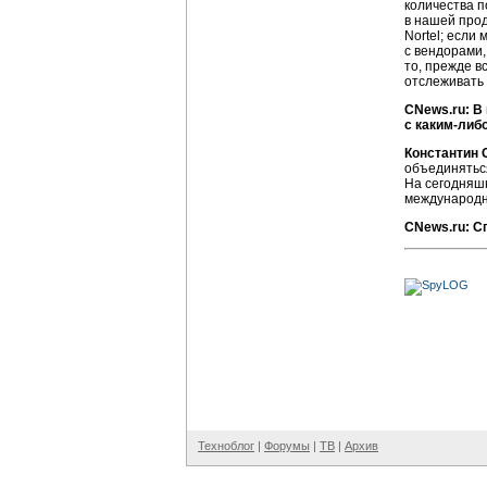
количества п
в нашей прод
Nortel; если
с вендорами,
то, прежде в
отслеживать 
CNews.ru: В
с каким-либ
Константин 
объединяться
На сегодняшн
международн
CNews.ru: С
Техноблог
|
Форумы
|
ТВ
|
Архив