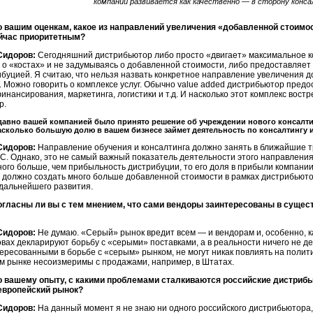
компании развивается как качественно — в сторону конса
о вашим оценкам, какое из направлений увеличения «добавленной стоимо
йчас приоритетным?
Сидоров:
Сегодняшний дистрибьютор либо просто «двигает» максимальное к
 о «костах» и не задумываясь о добавленной стоимости, либо предоставляет в
буцией. Я считаю, что нельзя назвать конкретное направление увеличения д
 Можно говорить о комплексе услуг. Обычно value added дистрибьютор предос
инансирования, маркетинга, логистики и т.д. И насколько этот комплекс вос
р.
давно вашей компанией было принято решение об учреждении нового консалт
асколько большую долю в вашем бизнесе займет деятельность по консалтингу 
Сидоров:
Направление обучения и консалтинга должно занять в ближайшие т
. Однако, это не самый важный показатель деятельности этого направления
ого больше, чем прибыльность дистрибуции, то его доля в прибыли компани
должно создать много больше добавленной стоимости в рамках дистрибьюто
дальнейшего развития.
огласны ли вы с тем мнением, что сами вендоры заинтересованы в сущес
Сидоров:
Не думаю. «Серый» рынок вредит всем — и вендорам и, особенно, ка
овах декларируют борьбу с «серыми» поставками, а в реальности ничего не д
ересованными в борьбе с «серым» рынком, не могут никак повлиять на полит
м рынке несоизмеримы с продажами, например, в Штатах.
о вашему опыту, с какими проблемами сталкиваются российские дистриб
европейский рынок?
Сидоров:
На данный момент я не знаю ни одного российского дистрибьютора