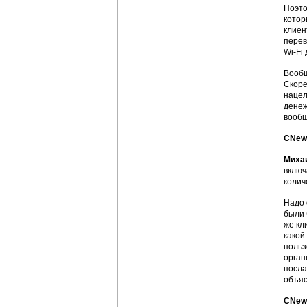
Поэто
котор
клиен
перев
Wi-Fi
Вообщ
Скоре
нацел
денеж
вообщ
CNews
Миха
включ
колич
Надо 
были 
же кл
какой
польз
орган
посла
объяс
CNews