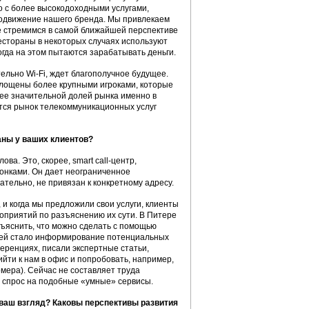
о с более высокодоходными услугами,
продвижение нашего бренда. Мы привлекаем
не стремимся в самой ближайшей перспективе
естораны в некоторых случаях используют
ногда на этом пытаются зарабатывать деньги.
ельно Wi-Fi, ждет благополучное будущее.
оглощены более крупными игроками, которые
ее значительной долей рынка именно в
тся рынок телекоммуникационных услуг
аны у ваших клиентов?
ва. Это, скорее, smart call-центр,
онками. Он дает неограниченное
ательно, не привязан к конкретному адресу.
 и когда мы предложили свои услуги, клиенты
оприятий по разъяснению их сути. В Питере
бъяснить, что можно сделать с помощью
ачей стало информирование потенциальных
еренциях, писали экспертные статьи,
йти к нам в офис и попробовать, например,
мера). Сейчас не составляет труда
и спрос на подобные «умные» сервисы.
 ваш взгляд? Каковы перспективы развития