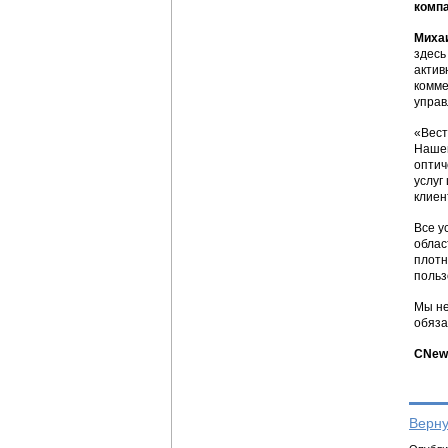
компа
Миха
здесь
актив
комме
управ
«Вест
Нашей
оптич
услуг
клиен
Все у
облас
плотн
польз
Мы не
обяза
CNews
Верну