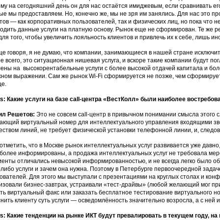
му на сегодняшний день он для нас остаётся имиджевым, если сравнивать ег
ые мы предоставляем. Но, конечно же, мы не зря им занялись. Для нас это 
тов — как корпоративных пользователей, так и физических лиц, но пока что 
одить данные услуги на платную основу. Рынок еще не сформирован. Те же р
 для того, чтобы увеличить лояльность клиентов и привлечь их к себе, лишь и
е говоря, я не думаю, что компании, занимающиеся в нашей стране исключит
е всего, это ситуационная нишевая услуга, и вскоре такие компании будут п
ены на высокорентабельные услуги с более высокой отдачей капитала и бол
ном выражении. Сам же рынок Wi-Fi сформируется не позже, чем сформируе
е.
: Какие услуги на базе call-центра «ВестКолл» были наиболее востребов
ил Решетов:
Это не совсем call-центр в привычном понимании смысла этого сло
ающий виртуальный номер для интеллектуального управления входящими зв
еством линий, не требует физической установки телефонной линии, и, следов
отметить, что в Москве рынок интеллектуальных услуг развивается уже давно,
более информированы, а продажа интеллектуальных услуг не требовала мер
иенты отличались невысокой информированностью, и не всегда легко было о
-либо услуги и зачем она нужна. Поэтому в Петербурге первоочередной зад
ователей. Для этого мы выступали с презентациями на круглых столах и конф
изовали бизнес-завтрак, устраивали «тест-драйвы» (любой желающий мог при
ть виртуальный факс или заказать бесплатное тестирование виртуального но
нить клиенту суть услуги — осведомлённость значительно возросла, а с ней 
: Какие тенденции на рынке ИКТ будут превалировать в текущем году, на