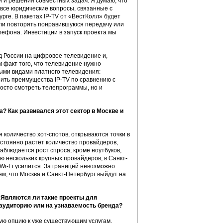
и и решения совместных задач. Я думаю, что
ь все юридические вопросы, связанные с
рге. В пакетах IP-TV от «ВестКолл» будет
или повторять понравившуюся передачу или
ефона. Инвестиции в запуск проекта мы
д России на цифровое телевидение и,
м факт того, что телевидение нужно
ыми видами платного телевидения:
енить преимущества IP-TV по сравнению с
росто смотреть телепрограммы, но и
? Как развивался этот сектор в Москве и
 количество хот-спотов, открываются точки в
остоянно растёт количество провайдеров,
блюдается рост спроса; кроме ноутбуков,
 нескольких крупных провайдеров, в Санкт-
 Wi-Fi усилится. За границей невозможно
ем, что Москва и Санкт-Петербург выйдут на
? Являются ли такие проекты для
удиторию или на узнаваемость бренда?
ную опцию к уже существующим услугам.