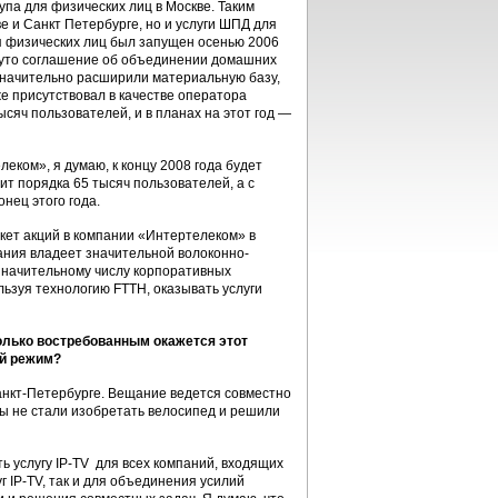
па для физических лиц в Москве. Таким
е и Санкт Петербурге, но и услуги ШПД для
ля физических лиц был запущен осенью 2006
гнуто соглашение об объединении домашних
 значительно расширили материальную базу,
же присутствовал в качестве оператора
сяч пользователей, и в планах на этот год —
еком», я думаю, к концу 2008 года будет
ит порядка 65 тысяч пользователей, а с
нец этого года.
кет акций в компании «Интертелеком» в
пания владеет значительной волоконно-
 значительному числу корпоративных
ьзуя технологию FTTH, оказывать услуги
олько востребованным окажется этот
ий режим?
анкт-Петербурге. Вещание ведется совместно
Мы не стали изобретать велосипед и решили
ь услугу IP-TV для всех компаний, входящих
г IP-TV, так и для объединения усилий