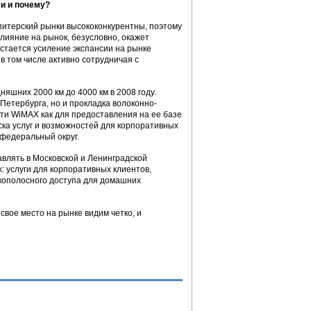
и и почему?
 питерский рынки высококонкурентны, поэтому
влияние на рынок, безусловно, окажет
остается усиление экспансии на рынке
в том числе активно сотрудничая с
яшних 2000 км до 4000 км в 2008 году.
Петербурга, но и прокладка волоконно-
ети WiMAX как для предоставления на ее базе
ска услуг и возможностей для корпоративных
 федеральный округ.
авлять в Московской и Ленинградской
: услуги для корпоративных клиентов,
окополосного доступа для домашних
свое место на рынке видим четко, и