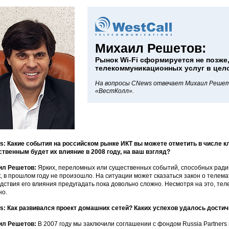
Михаил Решетов:
Рынок Wi-Fi сформируется не позже
телекоммуникационных услуг в цел
На вопросы CNews отвечает Михаил Решет
«ВестКолл».
: Какие события на российском рынке ИКТ вы можете отметить в числе к
твенным будет их влияние в 2008 году, на ваш взгляд?
ил Решетов:
Ярких, переломных или существенных событий, способных ради
, в прошлом году не произошло. На ситуации может сказаться закон о телемат
дствия его влияния предугадать пока довольно сложно. Несмотря на это, т
но.
: Как развивался проект домашних сетей? Каких успехов удалось достичь
ил Решетов:
В 2007 году мы заключили соглашении с фондом Russia Partners и