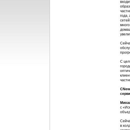
входи
образ
частн
года,
сетей
много
домаш
увели
Сейча
обслу
прогр
С цел
город
оптич
клиен
частн
CNews
серви
Миха
с «Ис
объед
Сейча
в хол