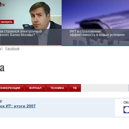
ак строился электронный
ИКТ в страховании:
изнес Банка Москвы?
эффективность в новых условиях
s)
Facebook
ейтинг CNewsInfrastructure 2015:
Информационная безопасность
риглашаем участвовать
бизнеса и госструктур: развитие в
новых условиях
ОНФЕРЕНЦИИ
ЖУРНАЛ
ТЕХНИКА
ТВ
р
Об
ок ИТ: итоги 2007