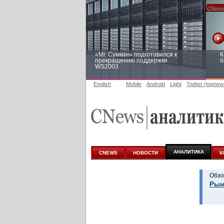
«Mr. Сумкин» подготовился к
К
прекращению поддержки
б
WS2003
English
Mobile
Android
Light
Twitter (topnew
Заоблачная оптимизация: как
Р
Faberlic изменил подход к
п
аналитике
АНАЛИТИКА
CNEWS
НОВОСТИ
К
Обзо
Рын