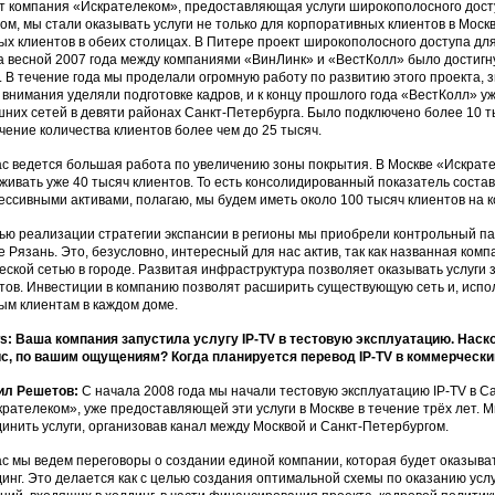
т компания «Искрателеком», предоставляющая услуги широкополосного досту
ом, мы стали оказывать услуги не только для корпоративных клиентов в Москв
ых клиентов в обеих столицах. В Питере проект широкополосного доступа д
 а весной 2007 года между компаниями «ВинЛинк» и «ВестКолл» было дости
. В течение года мы проделали огромную работу по развитию этого проекта,
 внимания уделяли подготовке кадров, и к концу прошлого года «ВестКолл» у
них сетей в девяти районах Санкт-Петербурга. Было подключено более 10 ты
чение количества клиентов более чем до 25 тысяч.
с ведется большая работа по увеличению зоны покрытия. В Москве «Искрател
живать уже 40 тысяч клиентов. То есть консолидированный показатель состав
ессивными активами, полагаю, мы будем иметь около 100 тысяч клиентов на ко
ью реализации стратегии экспансии в регионы мы приобрели контрольный па
е Рязань. Это, безусловно, интересный для нас актив, так как названная ком
еской сетью в городе. Развитая инфраструктура позволяет оказывать услуги
тов. Инвестиции в компанию позволят расширить существующую сеть и, испол
ым клиентам в каждом доме.
: Ваша компания запустила услугу IP-TV в тестовую эксплуатацию. Наск
с, по вашим ощущениям? Когда планируется перевод IP-TV в коммерческ
ил Решетов:
C начала 2008 года мы начали тестовую эксплуатацию IP-TV в С
крателеком», уже предоставляющей эти услуги в Москве в течение трёх лет. 
инить услуги, организовав канал между Москвой и Санкт-Петербургом.
с мы ведем переговоры о создании единой компании, которая будет оказыват
динг. Это делается как с целью создания оптимальной схемы по оказанию услу