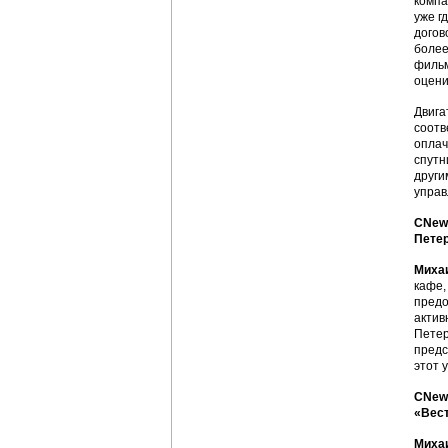
компа
уже г
догов
более
фильм
оцени
Двига
соотв
оплач
спутн
други
управ
CNews
Петер
Миха
кафе,
предо
актив
Петер
предс
этот 
CNews
«Вес
Миха