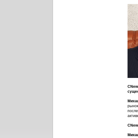
CNews
сущес
Миха
рынок
после
актив
CNews
Миха