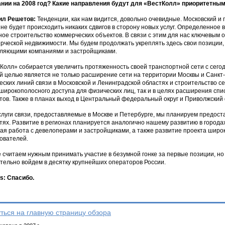
нии на 2008 год? Какие направления будут для «ВестКолл» приоритетным
ил Решетов:
Тенденции, как нам видится, довольно очевидные. Московский и
 не будет происходить никаких сдвигов в сторону новых услуг. Определенное 
ное строительство коммерческих объектов. В связи с этим для нас ключевым 
рческой недвижимости. Мы будем продолжать укреплять здесь свои позиции, 
ляющими компаниями и застройщиками.
Колл» собирается увеличить протяженность своей транспортной сети с сегодн
 целью является не только расширение сети на территории Москвы и Санкт-
еских линий связи в Московской и Ленинградской областях и строительство с
 широкополосного доступа для физических лиц, так и в целях расширения спи
тов. Также в планах выход в Центральный федеральный округ и Приволжский
слуги связи, предоставляемые в Москве и Петербурге, мы планируем предост
тях. Развитие в регионах планируется аналогично нашему развитию в городах
ая работа с девелоперами и застройщиками, а также развитие проекта шир
ователей.
 считаем нужным принимать участие в безумной гонке за первые позиции, но 
тельно войдем в десятку крупнейших операторов России.
: Спасибо.
ться на главную страницу обзора