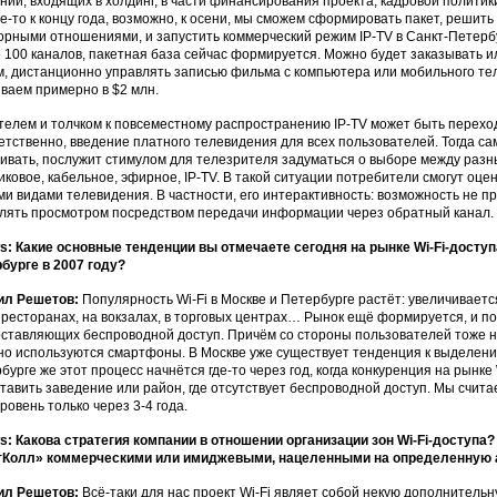
ний, входящих в холдинг, в части финансирования проекта, кадровой политик
де-то к концу года, возможно, к осени, мы сможем сформировать пакет, решит
орными отношениями, и запустить коммерческий режим IP-TV в Санкт-Петербу
 100 каналов, пакетная база сейчас формируется. Можно будет заказывать 
, дистанционно управлять записью фильма с компьютера или мобильного тел
ваем примерно в $2 млн.
телем и толчком к повсеместному распространению IP-TV может быть перехо
етственно, введение платного телевидения для всех пользователей. Тогда са
ивать, послужит стимулом для телезрителя задуматься о выборе между разн
иковое, кабельное, эфирное, IP-TV. В такой ситуации потребители смогут оц
ми видами телевидения. В частности, его интерактивность: возможность не п
лять просмотром посредством передачи информации через обратный канал.
: Какие основные тенденции вы отмечаете сегодня на рынке Wi-Fi-доступа
бурге в 2007 году?
ил Решетов:
Популярность Wi-Fi в Москве и Петербурге растёт: увеличивается
 ресторанах, на вокзалах, в торговых центрах… Рынок ещё формируется, и п
ставляющих беспроводной доступ. Причём со стороны пользователей тоже на
но используются смартфоны. В Москве уже существует тенденция к выделению
бурге же этот процесс начнётся где-то через год, когда конкуренция на рынке
тавить заведение или район, где отсутствует беспроводной доступ. Мы счита
уровень только через 3-4 года.
: Какова стратегия компании в отношении организации зон Wi-Fi-доступа
тКолл» коммерческими или имиджевыми, нацеленными на определенную а
ил Решетов:
Всё-таки для нас проект Wi-Fi являет собой некую дополнитель