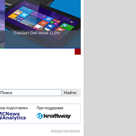
Планшет Dell Venue 11 Pro
Пора выбирать Fujitsu!
зор подготовлен
При поддержке
версия для печати