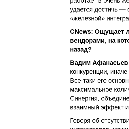
работает в очень ж
удается достичь — 
«железной» интегра
CNews: Ощущает л
вендорами, на ко
назад?
Вадим Афанасьев
конкуренции, иначе
Все-таки его основ
максимальное колич
Синергия, объедине
взаимный эффект и 
Говоря об отсутств