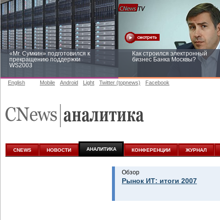
«Mr. Сумкин» подготовился к
Как строился электронный
прекращению поддержки
бизнес Банка Москвы?
WS2003
English
Mobile
Android
Light
Twitter (topnews)
Facebook
Заоблачная оптимизация: как
Рейтинг CNewsInfrastructure 20
Faberlic изменил подход к
приглашаем участвовать
аналитике
АНАЛИТИКА
CNEWS
НОВОСТИ
КОНФЕРЕНЦИИ
ЖУРНАЛ
Обзор
Рынок ИТ: итоги 2007