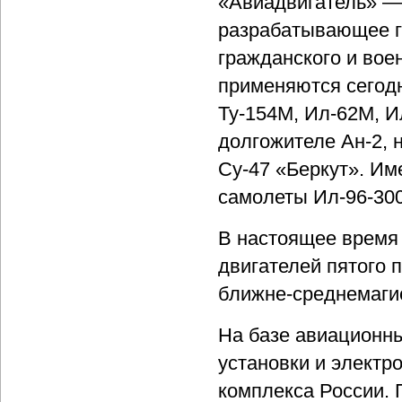
«Авиадвигатель» — 
разрабатывающее г
гражданского и вое
применяются сегодн
Ту-154М, Ил-62М, И
долгожителе Ан-2, 
Су-47 «Беркут». Им
самолеты Ил-96-30
В настоящее время 
двигателей пятого 
ближне-среднемаги
На базе авиационн
установки и элект
комплекса России. 