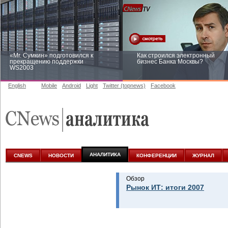
«Mr. Сумкин» подготовился к
Как строился электронный
прекращению поддержки
бизнес Банка Москвы?
WS2003
English
Mobile
Android
Light
Twitter (topnews)
Facebook
Заоблачная оптимизация: как
Рейтинг CNewsInfrastructure 20
Faberlic изменил подход к
приглашаем участвовать
аналитике
АНАЛИТИКА
CNEWS
НОВОСТИ
КОНФЕРЕНЦИИ
ЖУРНАЛ
Обзор
Рынок ИТ: итоги 2007