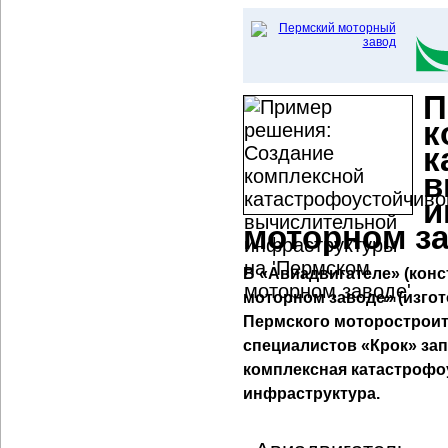
П
к
к
в
и
моторном з
В «Авиадвигателе» (конс
моторном заводе» (изгот
Пермского моторостроит
специалистов «Крок» з
комплексная катастрофо
инфраструктура.