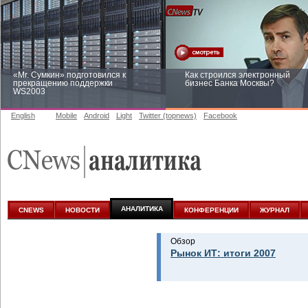
«Mr. Сумкин» подготовился к
Как строился электронный
прекращению поддержки
бизнес Банка Москвы?
WS2003
English
Mobile
Android
Light
Twitter (topnews)
Facebook
Заоблачная оптимизация: как
Рейтинг CNewsInfrastructure 20
Faberlic изменил подход к
приглашаем участвовать
аналитике
АНАЛИТИКА
CNEWS
НОВОСТИ
КОНФЕРЕНЦИИ
ЖУРНАЛ
Обзор
Рынок ИТ: итоги 2007