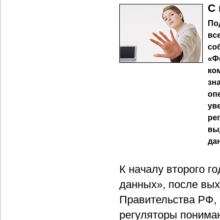
С 
По
вс
со
«Ф
ко
зн
оп
ув
ре
вы
да
К началу второго г
данных», после вых
Правительства РФ, 
регуляторы понима