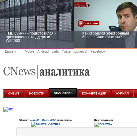
«Mr. Сумкин» подготовился к
Как строился электронный
прекращению поддержки
бизнес Банка Москвы?
WS2003
English
Mobile
Android
Light
Twitter (topnews)
Facebook
Заоблачная оптимизация: как
Рейтинг CNewsInfrastructure 20
Faberlic изменил подход к
приглашаем участвовать
аналитике
АНАЛИТИКА
CNEWS
НОВОСТИ
КОНФЕРЕНЦИИ
ЖУРНАЛ
Обзор
"Рынок ИТ: Итоги 2006"
подготовлен
При поддержке