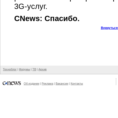
3G-услуг.
CNews: Спасибо.
Вернуться
Техноблог
|
Форумы
|
ТВ
|
Архив
Об издании
|
Реклама
|
Вакансии
|
Контакты