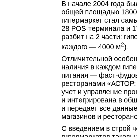
В начале 2004 года был
общей площадью 18000
гипермаркет стал сам
28
POS-терминала
и 1
разбит на 2 части: ги
2
каждого — 4000 м
).
Отличительной особен
наличия в каждом гипе
питания —
фаст-фудо
ресторанами «АСТОР: 
учет и управление пр
и интегрирована в об
и передает все данны
магазинов и ресторано
С введением в строй 
гипермаркетов таковы