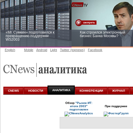
«Mr. Сумкин» подготовился к
Как строился электронный
прекращению поддержки
бизнес Банка Москвы?
WS2003
English
Mobile
Android
Light
Twitter (topnews)
Facebook
Заоблачная оптимизация: как
Рейтинг CNewsInfrastructure 20
Faberlic изменил подход к
приглашаем участвовать
аналитике
АНАЛИТИКА
CNEWS
НОВОСТИ
КОНФЕРЕНЦИИ
ЖУРНАЛ
Обзор
"Рынок ИТ:
итоги 2003"
При поддержке
подготовлен