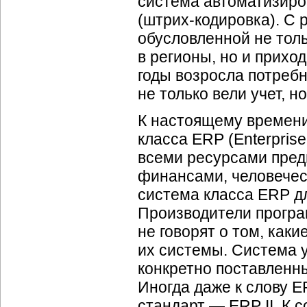
система автоматизир
(штрих-кодировка).
С р
обусловленной не толь
в регионы, но и прихо
годы возросла потребн
не только вели учет, 
К настоящему времени
класса ERP (Enterpris
всеми ресурсами пред
финансами, человечес
система класса ERP 
Производители програ
не говорят о том, как
их системы. Система 
конкретно поставленны
Иногда даже к слову E
стандарт — ERP II. К 