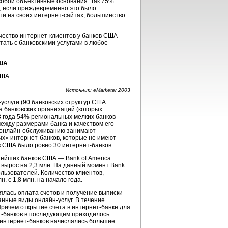
собой объективные основания. Так 75%
, если преждевременно это было
сти на своих интернет-сайтах, большинство
ичество интернет-клиентов у банков США
ать с банковскими услугами в любое
США
Источник: eMarketer 2003
слуги (90 банковских структур США
а банковских организаций (которых
3 года 54% региональных мелких банков
между размерами банка и качеством его
о онлайн-обслуживанию занимают
тых» интернет-банков, которые не имеют
 в США было ровно 30 интернет-банков.
нейших банков США — Bank of America.
ь вырос на 2,3 млн. На данный момент Bank
льзователей. Количество клиентов,
. с 1,8 млн. на начало года.
лялась оплата счетов и получение выписки
анные виды онлайн-услуг. В течение
Причем открытие счета в интернет-банке для
ет-банков в последующем приходилось
в интернет-банков начислялись большие