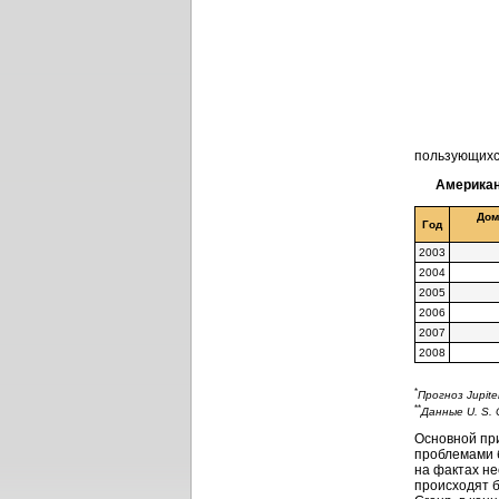
пользующихся
Американ
Дом
Год
2003
2004
2005
2006
2007
2008
*
Прогноз Jupite
**
Данные U. S. 
Основной при
проблемами 
на фактах не
происходят б