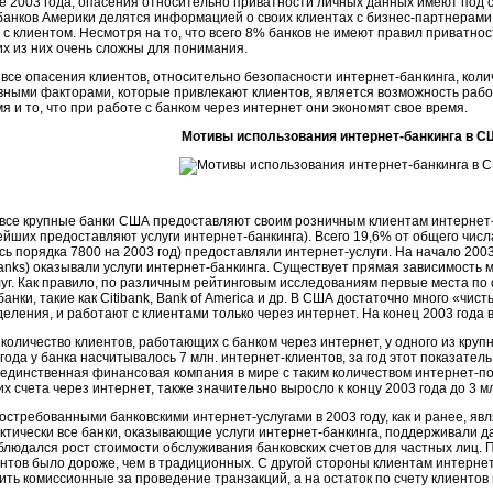
це 2003 года, опасения относительно приватности личных данных имеют под 
банков Америки делятся информацией о своих клиентах с бизнес-партнерами
 с клиентом. Несмотря на то, что всего 8% банков не имеют правил приватно
х из них очень сложны для понимания.
все опасения клиентов, относительно безопасности интернет-банкинга, кол
вными факторами, которые привлекают клиентов, является возможность работ
я и то, что при работе с банком через интернет они экономят свое время.
Мотивы использования интернет-банкинга в 
все крупные банки США предоставляют своим розничным клиентам интернет-у
ейших предоставляют услуги интернет-банкинга). Всего 19,6% от общего числ
ь порядка 7800 на 2003 год) предоставляли интернет-услуги. На начало 200
anks) оказывали услуги интернет-банкинга. Существует прямая зависимость 
луг. Как правило, по различным рейтинговым исследованиям первые места п
анки, такие как Citibank, Bank of America и др. В США достаточно много «чис
деления, и работают с клиентами только через интернет. На конец 2003 года
оличество клиентов, работающих с банком через интернет, у одного из круп
 года у банка насчитывалось 7 млн. интернет-клиентов, за год этот показател
 единственная финансовая компания в мире с таким количеством интернет-по
 счета через интернет, также значительно выросло к концу 2003 года до 3 млн
стребованными банковскими интернет-услугами в 2003 году, как и ранее, яв
актически все банки, оказывающие услуги интернет-банкинга, поддерживали д
блюдался рост стоимости обслуживания банковских счетов для частных лиц. 
нтов было дороже, чем в традиционных. С другой стороны клиентам интерн
ть комиссионные за проведение транзакций, а на остаток по счету клиенто