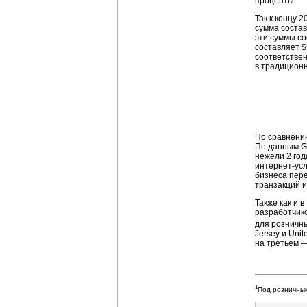
проценты.
Так к концу 
сумма состав
эти суммы со
составляет $
соответствен
в традиционн
По сравнению
По данным Gr
нежели 2 год
интернет-усл
бизнеса пер
транзакций и
Также как и 
разработчико
для розничн
Jersey и Uni
на третьем 
1
Под розничным