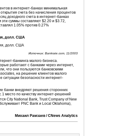
оцентов в интернет-банках минимальная
я открытия счета без начисления процентов
сяц доходного счета в интернет-банках
 эти суммы составляют $2.20 и $3.72,
ставлял 1.05% против 0.27%
ия, долл. США
Источник: Bankrate.com, 11/2003
тернет-банкинга малого бизнеса.
торые работают с банками через интернет,
ли, что они пользуются банковскими
ssociates, на решение клиентов малого
е ситуации безопасности интернет-
кие банки внедряют решения сторонних
у, 1 место по качеству интернет-решений
ся City National Bank, Trust Company of New
 обслуживает PNC Bank и Local Oklahoma),
Михаил Рамзаев / CNews Analytics