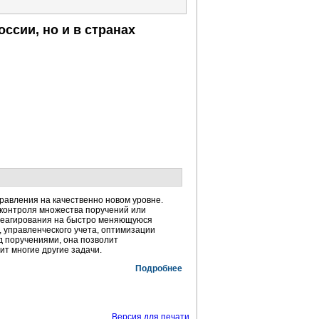
ссии, но и в странах
равления на качественно новом уровне.
 контроля множества поручений или
 реагирования на быстро меняющуюся
 управленческого учета, оптимизации
д поручениями, она позволит
ит многие другие задачи.
Подробнее
Версия для печати