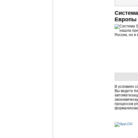
Система
Европы
В условиях с
Вы ведете бо
автоматизац
экономическу
процессов у
формализов