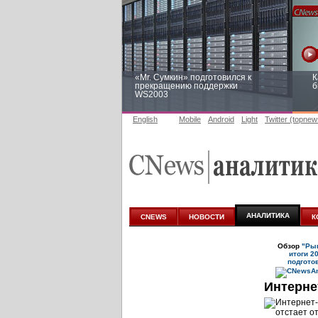
«Mr. Сумкин» подготовился к
К
прекращению поддержки
б
WS2003
English
Mobile
Android
Light
Twitter (topnew
Заоблачная оптимизация: как
Р
Faberlic изменил подход к
п
аналитике
АНАЛИТИКА
CNEWS
НОВОСТИ
К
Обзор
"Рын
итоги 2
подгото
Интерне