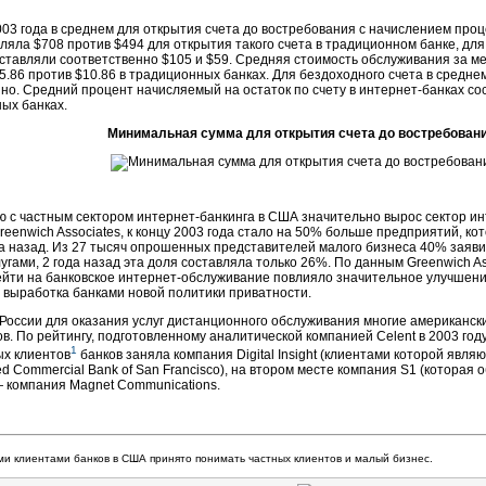
2003 года в среднем для открытия счета до востребования с начислением пр
ляла $708 против $494 для открытия такого счета в традиционном банке, дл
ставляли соответственно $105 и $59. Средняя стоимость обслуживания за ме
5.86 против $10.86 в традиционных банках. Для бездоходного счета в среднем
но. Средний процент начисляемый на остаток по счету в интернет-банках со
ых банках.
Минимальная сумма для открытия счета до востребован
 с частным сектором интернет-банкинга в США значительно вырос сектор ин
eenwich Associates, к концу 2003 года стало на 50% больше предприятий, ко
а назад. Из 27 тысяч опрошенных представителей малого бизнеса 40% заяви
угами, 2 года назад эта доля составляла только 26%. По данным Greenwich A
ейти на банковское интернет-обслуживание повлияло значительное улучшени
 выработка банками новой политики приватности.
в России для оказания услуг дистанционного обслуживания многие американс
в. По рейтингу, подготовленному аналитической компанией Celent в 2003 год
1
ых клиентов
банков заняла компания Digital Insight (клиентами которой являют
ted Commercial Bank of San Francisco), на втором месте компания S1 (которая
— компания Magnet Communications.
и клиентами банков в США принято понимать частных клиентов и малый бизнес.