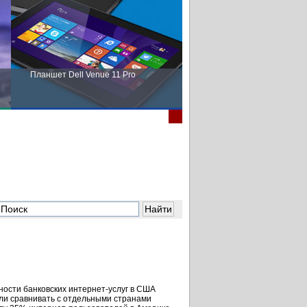
Планшет Dell Venue 11 Pro
Пора выбирать Fujitsu!
нности банковских интернет-услуг в США
сли сравнивать с отдельными странами