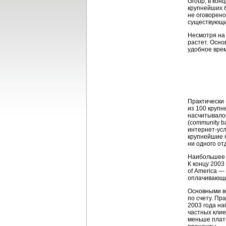
Group, в кон
крупнейших 
не оговорено
существующи
Несмотря на 
растет. Осно
удобное врем
Практически 
из 100 крупн
насчитывалос
(community b
интернет-ус
крупнейшие б
ни одного от
Наибольшее к
К концу 2003
of America —
оплачивающих
Основными во
по счету. Пр
2003 года на
частных клие
меньше плати