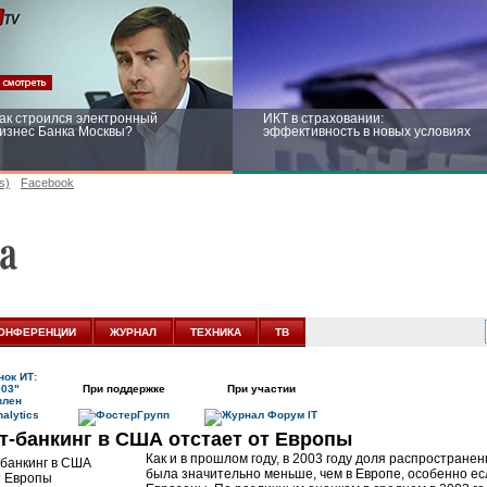
ак строился электронный
ИКТ в страховании:
изнес Банка Москвы?
эффективность в новых условиях
s)
Facebook
ейтинг CNewsInfrastructure 2015:
Информационная безопасность
риглашаем участвовать
бизнеса и госструктур: развитие в
новых условиях
ОНФЕРЕНЦИИ
ЖУРНАЛ
ТЕХНИКА
ТВ
ок ИТ:
003"
При поддержке
При участии
влен
т-банкинг в США отстает от Европы
Как и в прошлом году, в 2003 году доля распростране
была значительно меньше, чем в Европе, особенно е