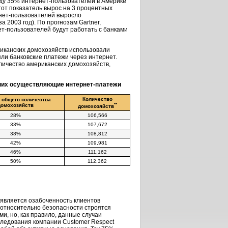
оду 35% интернет-пользователей в Америке
тот показатель вырос на 3 процентных
рнет-пользователей выросло
 2003 год). По прогнозам Gartner,
ет-пользователей будут работать с банками
ериканских домохозяйств использовали
яли банковские платежи через интернет.
оличество американских домохозяйств,
 них осуществляющие интернет-платежи
Количество
 общего количества
**
домохозяйств
домохозяйств
28%
106,566
33%
107,672
38%
108,812
42%
109,981
46%
111,162
50%
112,362
 является озабоченность клиентов
 относительно безопасности строятся
и, но, как правило, данные случаи
следования компании Customer Respect