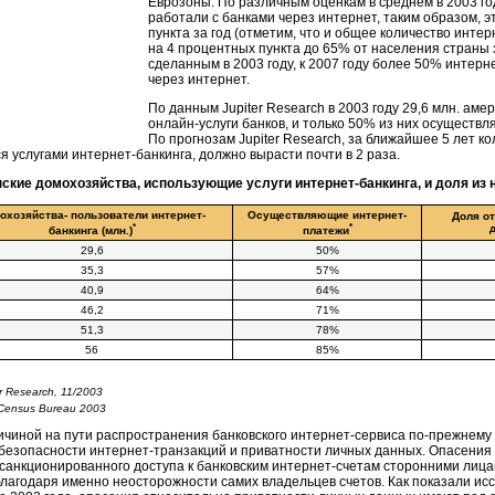
Еврозоны. По различным оценкам в среднем в 2003 г
работали с банками через интернет, таким образом, э
пункта за год (отметим, что и общее количество инте
на 4 процентных пункта до 65% от населения страны за
сделанным в 2003 году, к 2007 году более 50% интерн
через интернет.
По данным Jupiter Research в 2003 году 29,6 млн. ам
онлайн-услуги банков, и только 50% из них осуществл
По прогнозам Jupiter Research, за ближайшее 5 лет к
 услугами интернет-банкинга, должно вырасти почти в 2 раза.
ские домохозяйства, использующие услуги интернет-банкинга, и доля из
охозяйства- пользователи интернет-
Осуществляющие интернет-
Доля от
*
*
банкинга (млн.)
платежи
29,6
50%
35,3
57%
40,9
64%
46,2
71%
51,3
78%
56
85%
r Research, 11/2003
Census Bureau 2003
чиной на пути распространения банковского интернет-сервиса по-прежнему
безопасности интернет-транзакций и приватности личных данных. Опасения
санкционированного доступа к банковским интернет-счетам сторонними лицам
лагодаря именно неосторожности самих владельцев счетов. Как показали ис