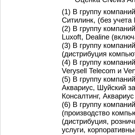
(1) В группу компани
Ситилинк, (без учета
(2) В группу компани
Luxoft, Dealine (вклю
(3) В группу компани
(дистрибуция компью
(4) В группу компаний
Verysell Telecom и Ver
(5) В группу компани
Аквариуc, Шуйский за
Консалтинг, Аквариус
(6) В группу компани
(производство компь
(дистрибуция, розни
услуги, корпоративны