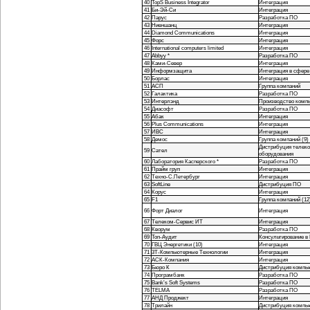
40
TopS Business Integrator
Интеграция
41
Би-Эй-Си
Интеграция
42
Парус
Разработка ПО
43
Ниеншанц
Интеграция
44
Diamond Communications
Интеграция
45
Форс
Интеграция
46
International computers limited
Интеграция
47
Abbyy *
Разработка ПО
48
Ками-Север
Интеграция
49
Информзащита
Интеграция в сфере
50
Борлас
Интеграция
51
АСП
Группа компаний
52
Галактика
Разработка ПО
53
Интерлэнд
Производство компь
54
Диасофт
Разработка ПО
55
Абак
Интеграция
56
Plus Communications
Интеграция
57
ИВС
Интеграция
58
Демос
Группа компаний (9)
Дистрибуция телек
59
Сател
оборудования
60
Лаборатория Касперского *
Разработка ПО
61
Прайм груп
Интеграция
62
Техно-С.Петербург
Интеграция
63
SoftLine
Дистрибуция ПО
64
Корус
Интеграция
65
F1
Группа компаний (12
66
Форт Диалог
Интеграция
67
Телеком-Сервис ИТ
Интеграция
68
Кворум
Разработка ПО
69
Топ-Аудит
Консультирование в
70
ГВЦ Энергетики (10)
Интеграция
71
3Т-Компьютерные Технологии
Интеграция
72
АСК-Компания
Интеграция
73
Бюро К
Дистрибуция компью
74
Програмбанк
Разработка ПО
75
Bank’s Soft Systems
Разработка ПО
76
TELMA
Разработка ПО
77
АНД Проджект
Интеграция
78
Трилайн
Дистрибуция компью