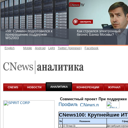
«Mr. Сумкин» подготовился к
Как строился электронный
прекращению поддержки
бизнес Банка Москвы?
WS2003
English
Mobile
Android
Light
Twitter (topnews)
Facebook
Заоблачная оптимизация: как
Рейтинг CNewsInfrastructure 20
Faberlic изменил подход к
приглашаем участвовать
аналитике
АНАЛИТИКА
CNEWS
НОВОСТИ
КОНФЕРЕНЦИИ
ЖУРНАЛ
Совместный проект
При поддержке
CNews100: Крупнейшие ИТ
№
Название
Сфер
1
LC Group (1)
Дистрибуция компью