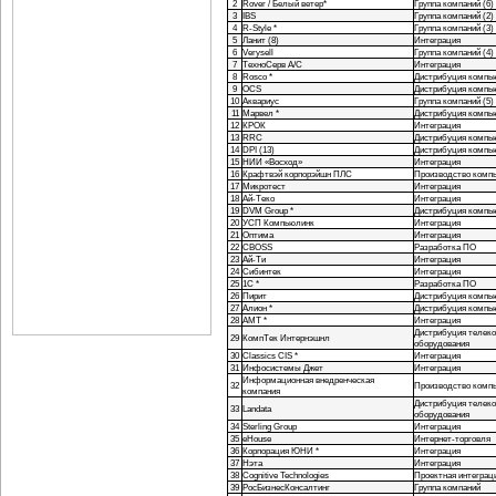
2
Rover / Белый ветер*
Группа компаний (6)
3
IBS
Группа компаний (2)
4
R-Style *
Группа компаний (3)
5
Ланит (8)
Интеграция
6
Verysell
Группа компаний (4)
7
ТехноСерв А/С
Интеграция
8
Rosco *
Дистрибуция компью
9
OCS
Дистрибуция компью
10
Аквариус
Группа компаний (5)
11
Марвел *
Дистрибуция компью
12
КРОК
Интеграция
13
RRC
Дистрибуция компью
14
DPI (13)
Дистрибуция компью
15
НИИ «Восход»
Интеграция
16
Крафтвэй корпорэйшн ПЛС
Производство компь
17
Микротест
Интеграция
18
Ай-Теко
Интеграция
19
DVM Group *
Дистрибуция компью
20
УСП Компьюлинк
Интеграция
21
Оптима
Интеграция
22
CBOSS
Разработка ПО
23
Ай-Ти
Интеграция
24
Сибинтек
Интеграция
25
1С *
Разработка ПО
26
Пирит
Дистрибуция компью
27
Алион *
Дистрибуция компью
28
AMT *
Интеграция
Дистрибуция телек
29
КомпТек Интернэшнл
оборудования
30
Classics CIS *
Интеграция
31
Инфосистемы Джет
Интеграция
Информационная внедренческая
32
Производство компь
компания
Дистрибуция телек
33
Landata
оборудования
34
Sterling Group
Интеграция
35
eHouse
Интернет-торговля
36
Корпорация ЮНИ *
Интеграция
37
Нэта
Интеграция
38
Cognitive Technologies
Проектная интеграц
39
РосБизнесКонсалтинг
Группа компаний