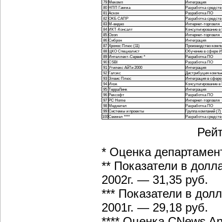
79
Мекомп
Интеграция
80
НПП Гамма
Разработка средств
81
Аскон
Разработка ПО
82
ОКБ САПР
Разработка средств
83
М-видео
Интернет-торговля
84
ИКТ-Консалт
Консультирование в
85
Ozon
Интернет-торговля
86
Сиброн
Интеграция
87
Хронос Плюс (11)
Производство компь
88
ЦКО Специалист
Обучение в сфере 
89
Интеллект-Сервис *
Разработка ПО
90
CSBI
Разработка ПО
91
Утилекс АйТи 2000
Интеграция
92
Галэкс
Дистрибуция компью
93
Элвис Плюс
Интеграция в сфере
94
Инэк
Консультирование в
95
ТерраЛинк
Интеграция
96
Рексофт
Разработка ПО
97
PC Home
Интернет-торговля
98
Медиател
Разработка ПО
99
Системы и проекты
Группа компаний (7)
100
Свемел ****
Разработка средств
Рейт
* Оценка департамен
** Показатели в долл
2002г. — 31,35 руб.
*** Показатели в дол
2001г. — 29,18 руб.
**** Оценка CNews Ana