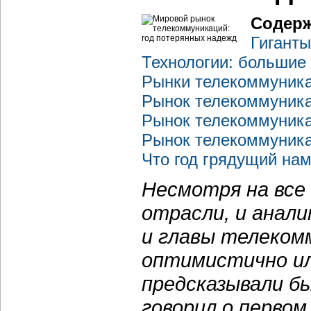
Содерж
Гиганты
Технологии: большие
Рынки телекоммуник
Рынок телекоммуника
Рынок телекоммуник
Рынок телекоммуника
Что год грядущий нам
Несмотря на все 
отрасли, и анал
и главы телеком
оптимистично ил
предсказывали б
говорил о первом