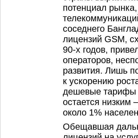
потенциал рынка,
телекоммуникаций
соседнего Бангл
лицензий GSM, сх
90-х годов, прив
операторов, несп
развития. Лишь п
к ускорению рост
дешевые тарифы 
остается низким —
около 1% населен
Обещавшая дальн
лицензий на услу