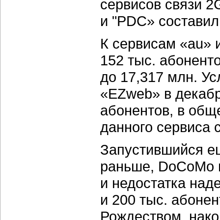
сервисов связи 
и "PDC» составил
К сервисам «au» 
152 тыс. абонент
до 17,317 млн. У
«EZweb» в декабр
абонентов, в общ
данного сервиса с
Запустившийся ещ
раньше, DoCoMo и
и недостатка над
и 200 тыс. абонен
Рождеством, нако