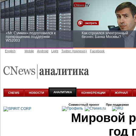
«Mr. Сумкин» подготовился к
Как строился электронный
прекращению поддержки
бизнес Банка Москвы?
WS2003
English
Mobile
Android
Light
Twitter (topnews)
Facebook
Заоблачная оптимизация: как
Рейтинг CNewsInfrastructure 20
Faberlic изменил подход к
приглашаем участвовать
аналитике
АНАЛИТИКА
CNEWS
НОВОСТИ
КОНФЕРЕНЦИИ
ЖУРНАЛ
Совместный проект
При поддержке
Мировой р
год 