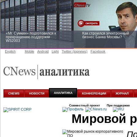
«Mr. Сумкин» подготовился к
Как строился электронный
прекращению поддержки
бизнес Банка Москвы?
WS2003
English
Mobile
Android
Light
Twitter (topnews)
Facebook
Заоблачная оптимизация: как
Рейтинг CNewsInfrastructure 20
Faberlic изменил подход к
приглашаем участвовать
аналитике
АНАЛИТИКА
CNEWS
НОВОСТИ
КОНФЕРЕНЦИИ
ЖУРНАЛ
Совместный проект
При поддержке
Мировой р
По