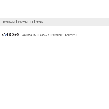
|
|
|
Техноблог
Форумы
ТВ
Архив
|
|
|
Об издании
Реклама
Вакансии
Контакты