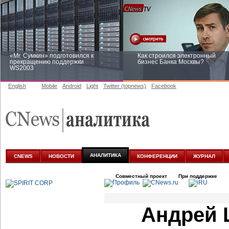
«Mr. Сумкин» подготовился к
Как строился электронный
прекращению поддержки
бизнес Банка Москвы?
WS2003
English
Mobile
Android
Light
Twitter (topnews)
Facebook
Заоблачная оптимизация: как
Рейтинг CNewsInfrastructure 20
Faberlic изменил подход к
приглашаем участвовать
аналитике
АНАЛИТИКА
CNEWS
НОВОСТИ
КОНФЕРЕНЦИИ
ЖУРНАЛ
Совместный проект
При поддержке
Андрей 