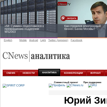
«Mr. Сумкин» подготовился к
Как строился электронный
прекращению поддержки
бизнес Банка Москвы?
WS2003
English
Mobile
Android
Light
Twitter (topnews)
Facebook
Заоблачная оптимизация: как
Рейтинг CNewsInfrastructure 20
Faberlic изменил подход к
приглашаем участвовать
аналитике
АНАЛИТИКА
CNEWS
НОВОСТИ
КОНФЕРЕНЦИИ
ЖУРНАЛ
Совместный проект
При поддержке
Юрий Зиг