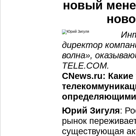
новый мене
нов
Инт
директор компан
волна», оказыва
TELE.COM.
CNews.ru: Какие
телекоммуникаци
определяющими 
Юрий Зигуля
: Р
рынок переживает
существующая ак