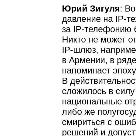
Юрий Зигуля
:
Во
давление на
IP-т
за
IP-телефонию
Никто не может о
IP-шлюз,
например
в Армении, в ряд
напоминает эпоху
В действительнос
сложилось в силу 
национальные от
либо же полугосу
смириться с оши
решений и допус