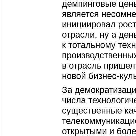
демпинговые цены
является несомн
инициировал рост
отрасли, ну а ден
к тотальному те
производственных
в отрасль пришел
новой
бизнес-кул
За демократизаци
числа технологич
существенные ка
телекоммуникацио
открытыми и бол