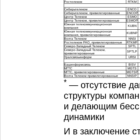
Ростелеком
RTKM
Сибирьтелеком
ENCO
Сибирьтелеком, привилегированные
ENCOP
Центр Телеком
ESMO
Центр Телеком, привилегированные
ESMOP
Южная телекоммуникационная
KUBN
компания
Южная телекоммуникационная
KUBNP
компания, привилегированные
Волга Телеком
NNSI
Ростелеком РАО, привилегированные
RTKMP
Северо-Западный Телеком
SPTL
Северо-Западный Телеком,
SPTLP
привилегированные
Уралсвязьинформ
URSI
Башинформсвязь
BISV
МГТС
MGTS
МГТС, привилегированные
MGTSP
Волга Телеком привилегированные
NNSIP
*
— отсутствие д
структуры компан
и делающим бесс
динамики
И в заключение с