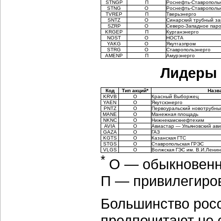
STNGP
П
Роснефть-Ставрополь
STNG
О
Роснефть-Ставрополь
TVREP
П
Тверьэнерго
SNTZ
О
Синарский трубный за
SZRP
О
Северо-Западное пар
KRGEP
П
Курганэнерго
NOST
О
НОСТА
YAKG
О
Якутгазпром
STRG
О
Ставропольэнерго
AMENP
П
Амурэнерго
Лидеры 
Код
Тип акций*
Назв
KRVB
О
Красный Выборжец
YAEN
О
Якутскэнерго
PNTZ
О
Первоуральский новотрубны
MANE
О
Манежная площадь
NKNC
О
Нижнекамскнефтехим
AVIA
О
Авиастар — Ульяновский ав
GAZA
О
ГАЗ
KGTS
О
Казанская ГТС
STGS
О
Ставропольская ГРЭС
VLGS
О
Волжская ГЭС им. В.И.Лени
*
О — обыкновенн
П — привилегиро
Большинство росс
предпочитают не 