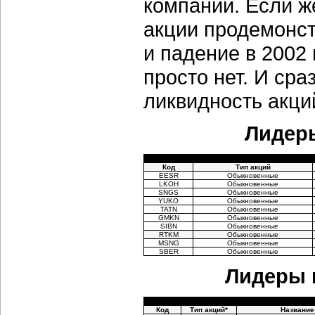
компаний. Если ж
акции продемонс
и падение в 2002 
просто нет. И сра
ликвидность акци
Лидеры
Код
Тип акций
EESR
Обыкновенные
LKOH
Обыкновенные
SNGS
Обыкновенные
YUKO
Обыкновенные
TATN
Обыкновенные
GMKN
Обыкновенные
SIBN
Обыкновенные
RTKM
Обыкновенные
MSNG
Обыкновенные
SBER
Обыкновенные
Лидеры 
Код
Тип акций*
Название