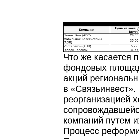
Цена на конец 
Компания
(долл.
ВымпелКом (ADR)
26,05
Мобильные Телесистемы
35,50
(ADR)
Ростелеком (ADR)
5,22
Голден Телеком
11,67
Что же касается 
фондовых площадк
акций региональн
в «Связьинвест».
реорганизацией х
сопровождавшейс
компаний путем и
Процесс реформир