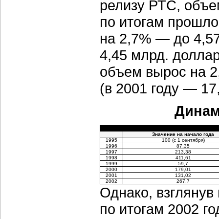
релизу РТС, объе
по итогам прошло
на 2,7% — до 4,5
4,45 млрд. долла
объем вырос на 2
(в 2001 году — 1
Динам
Значение на начало года
1995
100 (с 1 сентября)
1996
87,35
1997
213,38
1998
411,61
1999
59,7
2000
179,01
2001
131,02
2002
267,7
Однако, взглянув
по итогам 2002 го