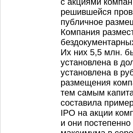
с акциями компа
решившейся прове
публичное размещ
Компания размест
бездокументарных
Их них 5,5 млн. 
установлена в до
установлена в ру
размещения компа
тем самым капит
составила пример
IPO на акции ком
и они постепенно
максимума в серед