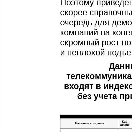
Поэтому приведен
скорее справочны
очередь для демо
компаний на конец
скромный рост по
и неплохой подъ
Данн
телекоммуника
входят в индек
без учета п
Код
Название компании
акции