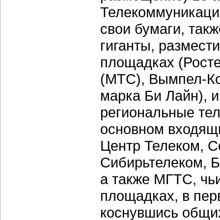
Телекоммуникаци
свои бумаги, такж
гиганты, размест
площадках (Рост
(МТС), Вымпел-К
марка Би Лайн), и
региональные те
основном входящи
Центр Телеком, С
Сибирьтелеком, 
а также МГТС, чь
площадках, в пер
коснувшись общих