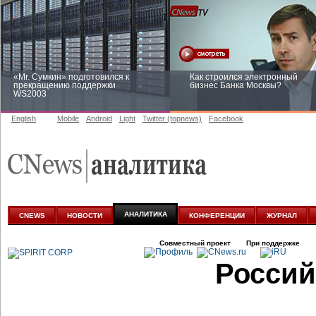
«Mr. Сумкин» подготовился к
Как строился электронный
прекращению поддержки
бизнес Банка Москвы?
WS2003
English
Mobile
Android
Light
Twitter (topnews)
Facebook
Заоблачная оптимизация: как
Рейтинг CNewsInfrastructure 20
Faberlic изменил подход к
приглашаем участвовать
аналитике
АНАЛИТИКА
CNEWS
НОВОСТИ
КОНФЕРЕНЦИИ
ЖУРНАЛ
Совместный проект
При поддержке
Россий