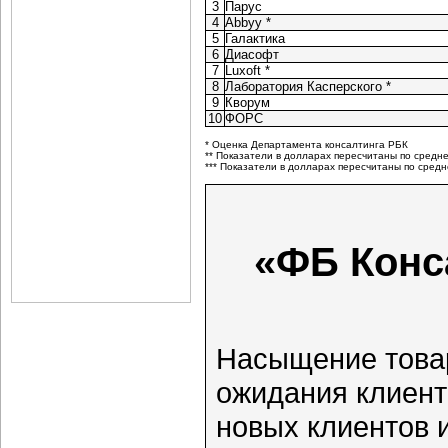
3
Парус
4
Abbyy *
5
Галактика
6
Диасофт
7
Luxoft *
8
Лаборатория Касперского *
9
Кворум
10
ФОРС
* Оценка Департамента консалтинга РБК
** Показатели в долларах пересчитаны по среднем
*** Показатели в долларах пересчитаны по средне
«ФБ Конс
Насыщение това
ожидания клиент
новых клиентов и