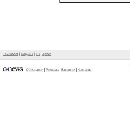
|
|
|
Техноблог
Форумы
ТВ
Архив
|
|
|
Об издании
Реклама
Вакансии
Контакты