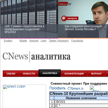
«Mr. Сумкин» подготовился к
Как строился электронный
прекращению поддержки
бизнес Банка Москвы?
WS2003
English
Mobile
Android
Light
Twitter (topnews)
Facebook
Заоблачная оптимизация: как
Рейтинг CNewsInfrastructure 20
Faberlic изменил подход к
приглашаем участвовать
аналитике
АНАЛИТИКА
CNEWS
НОВОСТИ
КОНФЕРЕНЦИИ
ЖУРНАЛ
Совместный проект
При поддержке
CNews-10 Крупнейшие разраб
Название компании
1
CBOSS
2
1С *