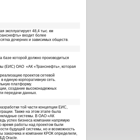
я эксплуатирует 48,4 тыс. км
Транснефть» входит более
сятка дочерних и зависимых обществ.
а базе которой должно производиться
мы (ЕИС) ОАО «АК «Транснефть», которая
 реализацию проектов сетевой
в единую корпоративную сеть.
льную платформу.
ции, создание высоконадежных
ти передачи данных.
азработки той части концепции ЕИС,
грации. Также на этом этапе была
рикладные системы. В ОАО «АК
едь успех бизнеса компании напрямую
о время работы над проектом были
ости будущей системы, но и возможность
ы заказчика и компании КРОК определили,
Д Oracle.