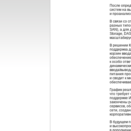
После опред
систем на в
и проанализ
В связи со 
разных типо
SAN), а для
Storage, DA
масштабируе
В решении К
поддержка д
корзин ввода
обеспечение
к особо отв
динамически
ввода/вывод
питания про
и сводит к 
обеспечивае
График реал
что требует
поддержке И
закончены р
сервисов, о
сети, созда
корпоративн
В будущем п
и высокопро
в дополнени