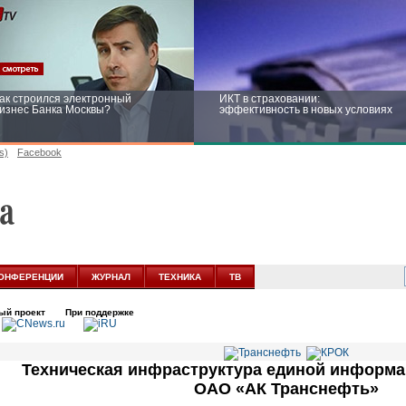
ак строился электронный
ИКТ в страховании:
изнес Банка Москвы?
эффективность в новых условиях
s)
Facebook
ейтинг CNewsInfrastructure 2015:
Информационная безопасность
риглашаем участвовать
бизнеса и госструктур: развитие в
новых условиях
ОНФЕРЕНЦИИ
ЖУРНАЛ
ТЕХНИКА
ТВ
ый проект
При поддержке
Техническая инфраструктура единой информ
ОАО «АК Транснефть»