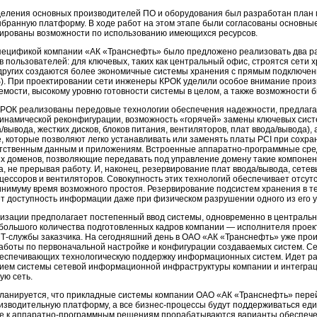
еления основных производителей ПО и оборудования был разработан план 
ыбранную платформу. В ходе работ на этом этапе были согласованы основны
ированы возможности по использованию имеющихся ресурсов.
спецификой компании «АК «Транснефть» было предложено реализовать два 
в пользователей: для ключевых, таких как центральный офис, строятся сети х
 других создаются более экономичные системы хранения с прямым подключение
S). При проектировании сети инженеры КРОК уделили особое внимание произ
мости, высокому уровню готовности системы в целом, а также возможности 
РОК реализованы передовые технологии обеспечения надежности, предлага
инамической реконфигурации, возможность «горячей» замены ключевых сист
/вывода, жестких дисков, блоков питания, вентиляторов, плат ввода/вывода),
, которые позволяют легко устанавливать или заменять платы PCI при сохр
етственным данным и приложениям. Встроенные аппаратно-программные сред
х доменов, позволяющие передавать под управление домену такие компонен
а, не прерывая работу. И, наконец, резервирование плат ввода/вывода, сете
цессоров и вентиляторов. Совокупность этих технологий обеспечивает отсутс
минимуму время возможного простоя. Резервирование подсистем хранения в 
т доступность информации даже при физическом разрушении одного из его у
изации предполагает постепенный ввод системы, одновременно в централь
 большого количества подготовленных кадров компании — исполнителя проек
Т-службы заказчика. На сегодняшний день в ОАО «АК «Транснефть» уже про
аботы по первоначальной настройке и конфигурации создаваемых систем. С
беспечивающих технологическую поддержку информационных систем. Идет р
нием системы сетевой информационной инфраструктуры компании и интегра
ую сеть.
ланируется, что прикладные системы компании ОАО «АК «Транснефть» перей
изводительную платформу, а все бизнес-процессы будут поддерживаться ед
е к аппаратно-программным решениям прорабатываются варианты обеспечен