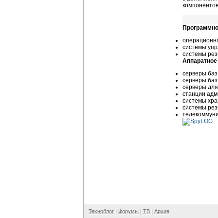
компонентов
Программно
операционна
системы упра
системы рез
Аппаратное
серверы баз 
серверы баз 
серверы для 
станции адм
системы хра
системы рез
телекоммуни
|
|
|
Техноблог
Форумы
ТВ
Архив