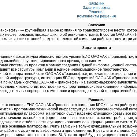
Заказчик
Задачи проекта
Решение
Компоненты решения
Заказчик
анснефть» — крупнейшая в мире компания по транспортировке нефти, котора
ых нефтепроводов, проходящих по 53 регионам страны. В состав ОАО «АК «
рекачивающих станций, под контролем этой компании работают почти три де
Задачи проекта
нцепции архитектуры общесистемного уровня ЕИС ОАО «АК «Транснефть», н
 дальнейшее функционирование всех прикладных систем.
ряда системных проектов в рамках создания Единой информационной систе
единит все структуры компании в единое информационное пространство.
иной корпоративной сети ОАО «АК «Транснефть», включая проектирование и
ной инфраструктуры, интеграцию ЛВС предприятий ОАО «АК «Транснефть» 
а прикладных систем ОАО «АК «Транснефть» на высоконадежную вычислите
ередовых технологий: построение корпоративных систем хранения информа
изводительных серверных комплексов и производительной корпоративной се
Решение
оекта создания ЕИС ОАО «АК «Транснефть» компания КРОК начала работу с р
осится к программно-технической инфраструктуре и вопросам системной инте
оптимальная платформа, на которой будут надежно функционировать все п
» к вычислительной платформе предъявляются очень жесткие требования, в
надежности и стабильности функционирования ее информационных систем. В
 все основные платформы. Учитывались не только функциональные возможн
ой работы с другими платформами и приложениями. В результате специалист
им решением станет платформа SUN, на которой будет функционировать СУБ