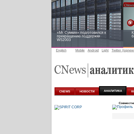
«Mr. Сумкин» подготовился к
К
прекращению поддержки
б
WS2003
English
Mobile
Android
Light
Twitter (topnew
Заоблачная оптимизация: как
Р
Faberlic изменил подход к
п
аналитике
АНАЛИТИКА
CNEWS
НОВОСТИ
К
Совместн