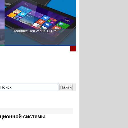
Планшет Dell Venue 11 Pro
Пора выбирать Fujitsu!
ационной системы