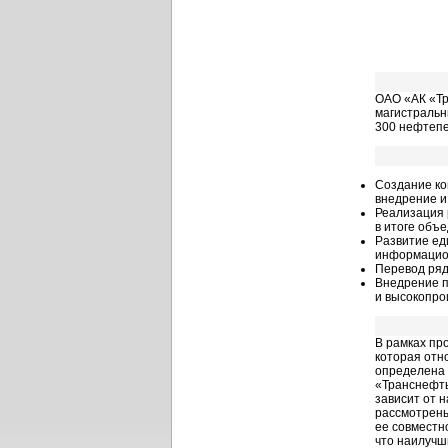
ОАО «АК «Тр
магистральн
300 нефтепе
Создание ко
внедрение и
Реализация 
в итоге объ
Развитие ед
информацион
Перевод ряд
Внедрение п
и высокопро
В рамках пр
которая отн
определена 
«Транснефть
зависит от 
рассмотрены
ее совместн
что наилучш