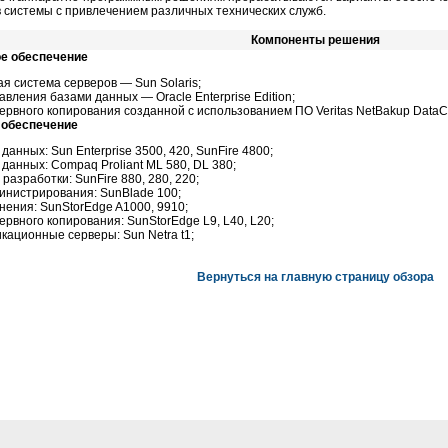
 системы с привлечением различных технических служб.
Компоненты решения
е обеспечение
я система серверов — Sun Solaris;
вления базами данных — Oracle Enterprise Edition;
ервного копирования созданной с использованием ПО Veritas NetBakup DataCe
 обеспечение
данных: Sun Enterprise 3500, 420, SunFire 4800;
данных: Compaq Proliant ML 580, DL 380;
разработки: SunFire 880, 280, 220;
инистрирования: SunBlade 100;
нения: SunStorEdge A1000, 9910;
ервного копирования: SunStorEdge L9, L40, L20;
кационные серверы: Sun Netra t1;
Вернуться на главную страницу обзора