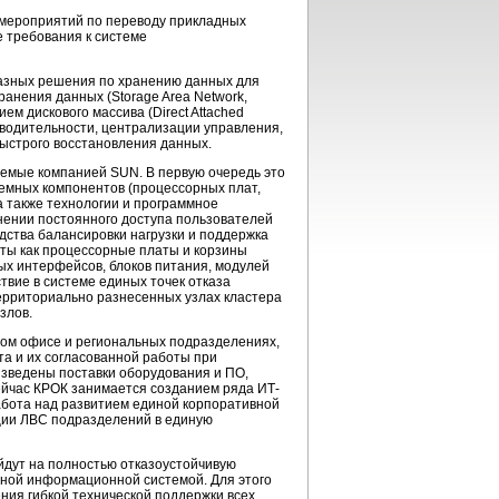
мероприятий по переводу прикладных
е требования к системе
разных решения по хранению данных для
ранения данных (Storage Area Network,
м дискового массива (Direct Attached
водительности, централизации управления,
быстрого восстановления данных.
емые компанией SUN. В первую очередь это
емных компонентов (процессорных плат,
 а также технологии и программное
анении постоянного доступа пользователей
ства балансировки нагрузки и поддержка
ты как процессорные платы и корзины
вых интерфейсов, блоков питания, модулей
твие в системе единых точек отказа
территориально разнесенных узлах кластера
злов.
ном офисе и региональных подразделениях,
та и их согласованной работы при
изведены поставки оборудования и ПО,
ейчас КРОК занимается созданием ряда ИТ-
абота над развитием единой корпоративной
ции ЛВС подразделений в единую
дут на полностью отказоустойчивую
иной информационной системой. Для этого
ия гибкой технической поддержки всех